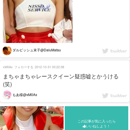
ダルビッシュ末子@DaluMatsu
xM0Ax
フォローする
2012-10-31 00:22:38
まちゃまちゃレースクイーン疑惑嘘とかうける
(笑)
もあ様@xM0Ax
この記事が気に入ったら
いいねしよう！