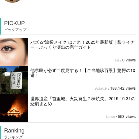
PICKUP
ピックアップ
バズる“涙袋メイク”はこれ！2025年最新版｜影ライナ
ー・ぷっくり演出の完全ガイド
0 views
sss
/
他県民が必ず二度見する！【ご当地珍百景】驚愕の10
選！
188,142 views
のあのあ
/
世界遺産「首里城」火災発生７棟焼失。2019.10.31の
悲劇まとめ
553 views
kanon
/
Ranking
ランキング