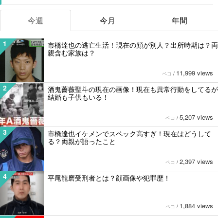
今週
今月
年間
1
市橋達也の逃亡生活！現在の顔が別人？出所時期は？両
親含む家族は？
11,999 views
ペコ
/
2
酒鬼薔薇聖斗の現在の画像！現在も異常行動をしてるが
結婚も子供もいる！
5,207 views
ペコ
/
3
市橋達也イケメンでスペック高すぎ！現在はどうして
る？両親が語ったこと
2,397 views
ペコ
/
4
平尾龍磨受刑者とは？顔画像や犯罪歴！
1,884 views
ペコ
/