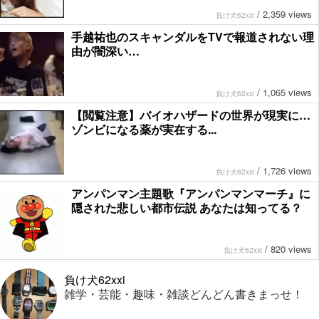
/
2,359 views
負け犬62xxi
手越祐也のスキャンダルをTVで報道されない理
由が闇深い…
/
1,065 views
負け犬62xxi
【閲覧注意】バイオハザードの世界が現実に…
ゾンビになる薬が実在する...
/
1,726 views
負け犬62xxi
アンパンマン主題歌『アンパンマンマーチ』に
隠された悲しい都市伝説 あなたは知ってる？
/
820 views
負け犬62xxi
負け犬62xxi
雑学・芸能・趣味・雑談どんどん書きまっせ！