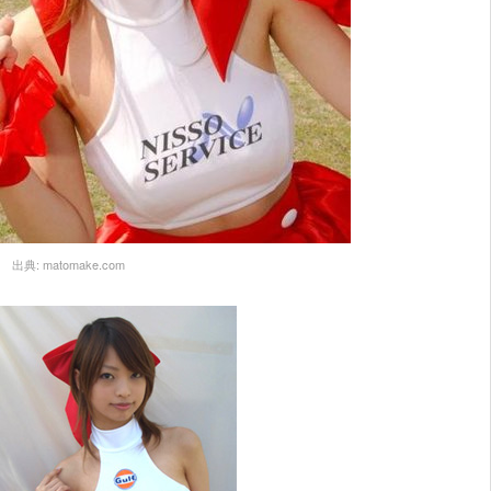
出典:
matomake.com