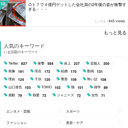
10
ロト７で４億円ゲットした会社員の2年後の姿が衝撃す
ぎる・・・
845 views
たくやま
/
もっと見る
人気のキーワード
いま話題のキーワード
Twitter
衝撃
炎上
芸能人
827
584
237
205
画像
現在
結婚
動画
191
172
170
131
理由
子供
整形
怖い話
124
120
109
108
山口達也
TOKIO
猫
雑学
103
102
101
89
感動
熱愛
ジャニーズ
女性
79
72
72
71
エンタメ・芸能
スポーツ
ファッション
美容・ケア