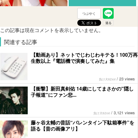
つぶやく
この記事は現在コメントを表示していません。
関連する記事
【動画あり】ネットでじわじわキテる！100万再
生数以上『電話機で演奏してみた』集
/
23 views
負け犬62xxi
【衝撃】新田真剣佑 14歳にしてまさかの"隠し
子報道"にファン悲...
/
3,121 views
負け犬62xxi
藤ヶ谷太輔の昔話“バレンタイン下駄箱事件”を
語る【昔の画像アリ】