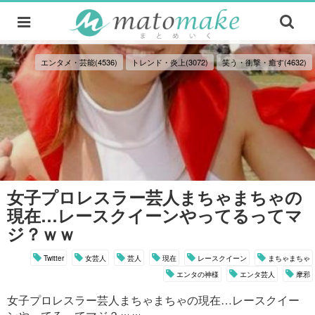
エンタメ・芸能(4536)
トレンド・炎上(3072)
笑う・衝撃・癒す(4632)
女子プロレスラー芸人まちゃまちゃの
現在…レースクイーンやってるってマ
ジ？ｗｗ
Twitter
女芸人
芸人
現在
レースクイーン
まちゃまちゃ
エンタの神様
エンタ芸人
摩邪
女子プロレスラー芸人まちゃまちゃの現在…レースクイー