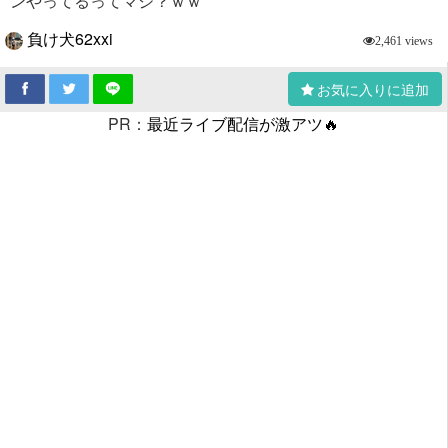
ンやってるってマジ？ｗｗ
負け犬62xxi
2,461 views
お気に入りに追加
PR：
最近ライブ配信が激アツ🔥