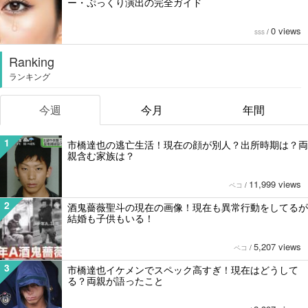
ー・ぷっくり演出の完全ガイド
0 views
sss
/
Ranking
ランキング
今週
今月
年間
1
市橋達也の逃亡生活！現在の顔が別人？出所時期は？両
親含む家族は？
11,999 views
ペコ
/
2
酒鬼薔薇聖斗の現在の画像！現在も異常行動をしてるが
結婚も子供もいる！
5,207 views
ペコ
/
3
市橋達也イケメンでスペック高すぎ！現在はどうして
る？両親が語ったこと