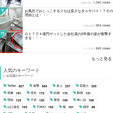
1,040 views
のあのあ
/
9
お風呂でおしっこするクセは直さなきゃヤバイ！？その
理由とは・・・
954 views
のあのあ
/
10
ロト７で４億円ゲットした会社員の2年後の姿が衝撃す
ぎる・・・
845 views
たくやま
/
もっと見る
人気のキーワード
いま話題のキーワード
Twitter
衝撃
炎上
芸能人
827
584
237
205
画像
現在
結婚
動画
191
172
170
131
理由
子供
整形
怖い話
124
120
109
108
山口達也
TOKIO
猫
雑学
103
102
101
89