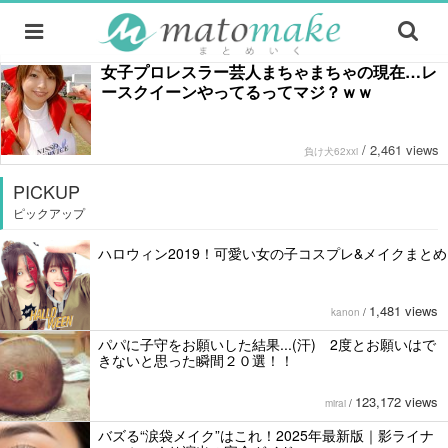
女子プロレスラー芸人まちゃまちゃの現在…レ
ースクイーンやってるってマジ？ｗｗ
/
2,461 views
負け犬62xxi
PICKUP
ピックアップ
ハロウィン2019！可愛い女の子コスプレ&メイクまとめ
1,481 views
kanon
/
パパに子守をお願いした結果...(汗) 2度とお願いはで
きないと思った瞬間２０選！！
123,172 views
mirai
/
バズる“涙袋メイク”はこれ！2025年最新版｜影ライナ