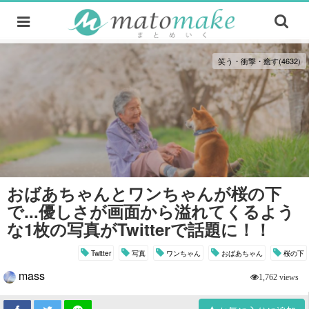
笑う・衝撃・癒す(4632)
おばあちゃんとワンちゃんが桜の下
で...優しさが画面から溢れてくるよう
な1枚の写真がTwitterで話題に！！
Twitter
写真
ワンちゃん
おばあちゃん
桜の下
mass
1,762 views