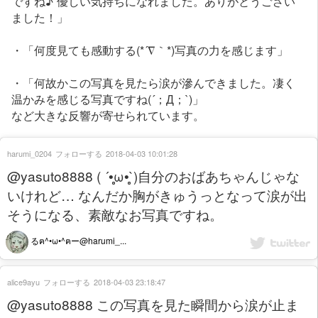
ですね♪ 優しい気持ちになれました。ありがとうござい
ました！」
・「何度見ても感動する(*´∇｀*)写真の力を感じます」
・「何故かこの写真を見たら涙が滲んできました。凄く
温かみを感じる写真ですね(´；Д；`)」
など大きな反響が寄せられています。
harumi_0204
フォローする
2018-04-03 10:01:28
@yasuto8888 ( ´•̥̥̥ω•̥̥̥`)自分のおばあちゃんじゃな
いけれど… なんだか胸がきゅうっとなって涙が出
そうになる、素敵なお写真ですね。
るฅ^•ω•^ฅー@harumi_...
alice9ayu
フォローする
2018-04-03 23:18:47
@yasuto8888 この写真を見た瞬間から涙が止ま