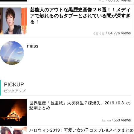
ペコ
芸能人のアウトな黒歴史画像２６選！！メディ
アで触れるのもタブーとされている闇が深すぎ
る！
/
84,776 views
うみうみ
mass
PICKUP
ピックアップ
世界遺産「首里城」火災発生７棟焼失。2019.10.31の
悲劇まとめ
553 views
kanon
/
ハロウィン2019！可愛い女の子コスプレ&メイクまとめ