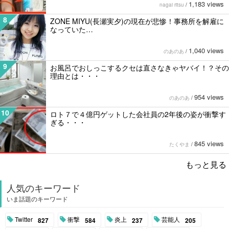
1,183 views
nagai ritsu
/
8
ZONE MIYU(長瀬実夕)の現在が悲惨！事務所を解雇に
なっていた…
1,040 views
のあのあ
/
9
お風呂でおしっこするクセは直さなきゃヤバイ！？その
理由とは・・・
954 views
のあのあ
/
10
ロト７で４億円ゲットした会社員の2年後の姿が衝撃す
ぎる・・・
845 views
たくやま
/
もっと見る
人気のキーワード
いま話題のキーワード
Twitter
衝撃
炎上
芸能人
827
584
237
205