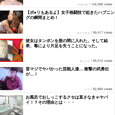
/
104,596 views
のあのあ
【ポ●リもあるよ】女子格闘技で起きたハプニン
グの瞬間まとめ！
/
99,417 views
みかづきも
彼女はタンポンを股の間に入れた。そして結
果、毒により片足を失うことになった。
/
95,012 views
あとらす
昔マジでヤバかった芸能人達… 衝撃の武勇伝
が…！
/
92,884 views
ペコ
お風呂でおしっこするクセは直さなきゃヤバ
イ！？その理由とは・・・