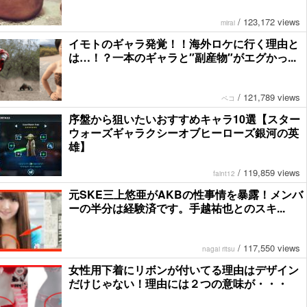
/
123,172 views
mirai
イモトのギャラ発覚！！海外ロケに行く理由と
は…！？一本のギャラと″副産物″がエグかっ...
/
121,789 views
ペコ
序盤から狙いたいおすすめキャラ10選【スター
ウォーズギャラクシーオブヒーローズ銀河の英
雄】
/
119,859 views
faint12
元SKE三上悠亜がAKBの性事情を暴露！メンバ
ーの半分は経験済です。手越祐也とのスキ...
/
117,550 views
nagai ritsu
女性用下着にリボンが付いてる理由はデザイン
だけじゃない！理由には２つの意味が・・・