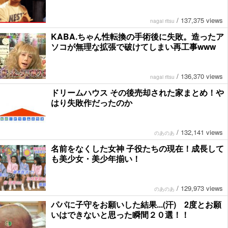
/
137,375 views
nagai ritsu
KABA.ちゃん性転換の手術後に失敗。造ったア
ソコが無理な拡張で破けてしまい再工事www
/
136,370 views
nagai ritsu
ドリームハウス その後売却された家まとめ！や
はり失敗作だったのか
/
132,141 views
のあのあ
名前をなくした女神 子役たちの現在！成長して
も美少女・美少年揃い！
/
129,973 views
のあのあ
パパに子守をお願いした結果...(汗) 2度とお願
いはできないと思った瞬間２０選！！