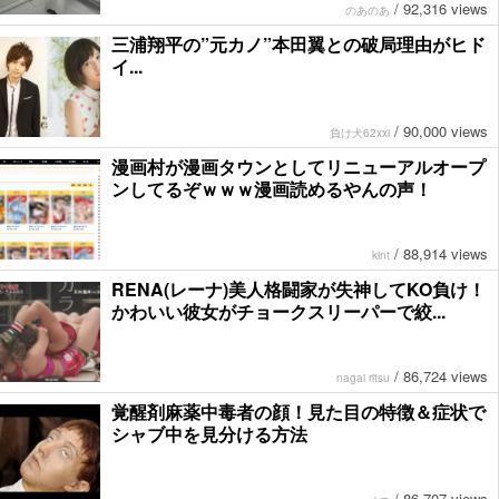
/
92,316 views
のあのあ
三浦翔平の”元カノ”本田翼との破局理由がヒド
イ...
/
90,000 views
負け犬62xxi
漫画村が漫画タウンとしてリニューアルオープ
ンしてるぞｗｗｗ漫画読めるやんの声！
/
88,914 views
kint
RENA(レーナ)美人格闘家が失神してKO負け！
かわいい彼女がチョークスリーパーで絞...
/
86,724 views
nagai ritsu
覚醒剤麻薬中毒者の顔！見た目の特徴＆症状で
シャブ中を見分ける方法
/
86,707 views