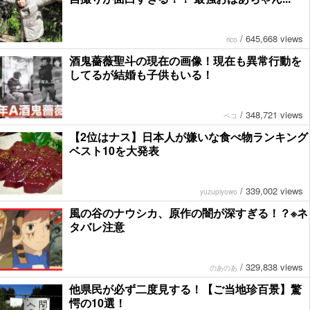
/
645,668 views
rico
酒鬼薔薇聖斗の現在の画像！現在も異常行動を
してるが結婚も子供もいる！
/
348,721 views
ペコ
【2位はナス】日本人が嫌いな食べ物ランキング
ベスト10を大発表
/
339,002 views
yuzupiyowo
風の谷のナウシカ、原作の闇が深すぎる！？※ネ
タバレ注意
/
329,838 views
のあのあ
他県民が必ず二度見する！【ご当地珍百景】驚
愕の10選！