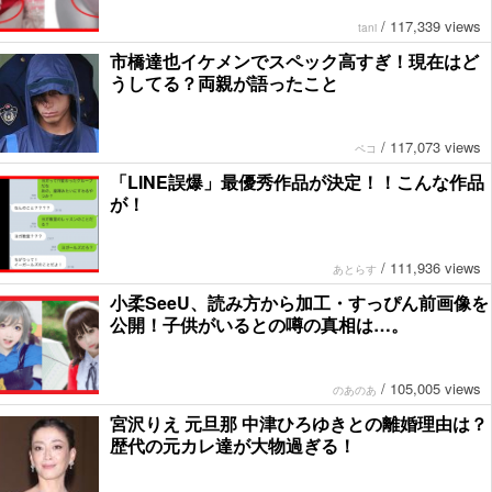
/
117,339 views
tani
市橋達也イケメンでスペック高すぎ！現在はど
うしてる？両親が語ったこと
/
117,073 views
ペコ
「LINE誤爆」最優秀作品が決定！！こんな作品
が！
/
111,936 views
あとらす
小柔SeeU、読み方から加工・すっぴん前画像を
公開！子供がいるとの噂の真相は…。
/
105,005 views
のあのあ
宮沢りえ 元旦那 中津ひろゆきとの離婚理由は？
歴代の元カレ達が大物過ぎる！