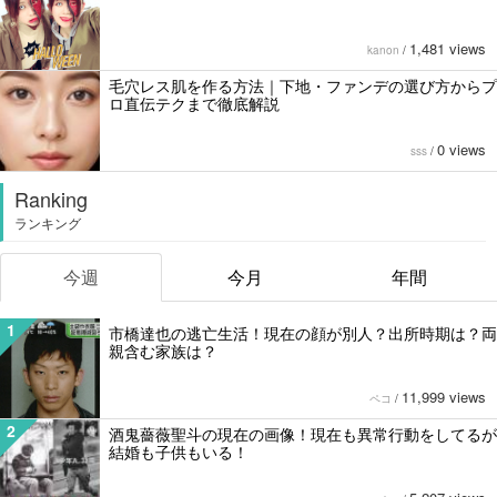
1,481 views
kanon
/
毛穴レス肌を作る方法｜下地・ファンデの選び方からプ
ロ直伝テクまで徹底解説
0 views
sss
/
Ranking
ランキング
今週
今月
年間
1
市橋達也の逃亡生活！現在の顔が別人？出所時期は？両
親含む家族は？
11,999 views
ペコ
/
2
酒鬼薔薇聖斗の現在の画像！現在も異常行動をしてるが
結婚も子供もいる！