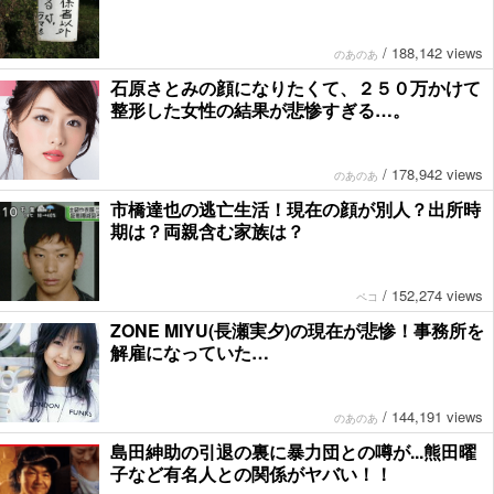
/
188,142 views
のあのあ
石原さとみの顔になりたくて、２５０万かけて
整形した女性の結果が悲惨すぎる…。
/
178,942 views
のあのあ
市橋達也の逃亡生活！現在の顔が別人？出所時
期は？両親含む家族は？
/
152,274 views
ペコ
ZONE MIYU(長瀬実夕)の現在が悲惨！事務所を
解雇になっていた…
/
144,191 views
のあのあ
島田紳助の引退の裏に暴力団との噂が...熊田曜
子など有名人との関係がヤバい！！