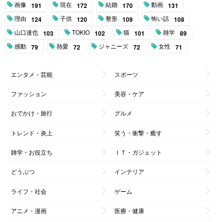
画像
現在
結婚
動画
191
172
170
131
理由
子供
整形
怖い話
124
120
109
108
山口達也
TOKIO
猫
雑学
103
102
101
89
感動
熱愛
ジャニーズ
女性
79
72
72
71
エンタメ・芸能
スポーツ
ファッション
美容・ケア
おでかけ・旅行
グルメ
トレンド・炎上
笑う・衝撃・癒す
雑学・お役立ち
ＩＴ・ガジェット
どうぶつ
インテリア
ライフ・社会
ゲーム
アニメ・漫画
医療・健康