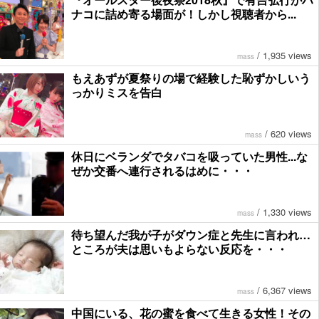
ナコに詰め寄る場面が！しかし視聴者から...
/
1,935 views
mass
もえあずが夏祭りの場で経験した恥ずかしいう
っかりミスを告白
/
620 views
mass
休日にベランダでタバコを吸っていた男性...な
ぜか交番へ連行されるはめに・・・
/
1,330 views
mass
待ち望んだ我が子がダウン症と先生に言われ…
ところが夫は思いもよらない反応を・・・
/
6,367 views
mass
中国にいる、花の蜜を食べて生きる女性！その