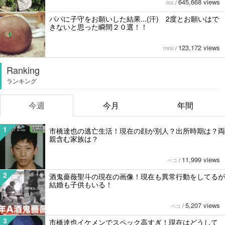
645,668 views
rico
/
パパに子守をお願いした結果...(汗) 2度とお願いはで
きないと思った瞬間２０選！！
123,172 views
mirai
/
Ranking
ランキング
今週
今月
年間
1
市橋達也の逃亡生活！現在の顔が別人？出所時期は？両
親含む家族は？
11,999 views
ペコ
/
2
酒鬼薔薇聖斗の現在の画像！現在も異常行動をしてるが
結婚も子供もいる！
5,207 views
ペコ
/
3
市橋達也イケメンでスペック高すぎ！現在はどうして