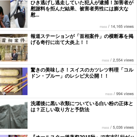
ひき逃げし逃走していた犯人が逮捕！加害者が
慰謝料を拒んだ結果、被害者男性には膨大な
慰...
/
14,165 views
mass
報道ステーションが「首相案件」の横断幕を掲
げる奇行に出て大炎上！！
/
2,554 views
mass
驚きの美味しさ！スイスのカツレツ料理「コル
ドン・ブルー」のレシピ大公開！！
/
994 views
mass
洗濯後に黒い衣類についている白い粉の正体と
は？正しい取り方と予防法
/
5,036 views
mass
『オールスター後夜祭2018秋』で有吉弘行がハ