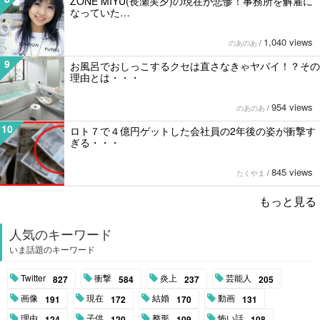
ZONE MIYU(長瀬実夕)の現在が悲惨！事務所を解雇に
なっていた…
1,040 views
のあのあ
/
9
お風呂でおしっこするクセは直さなきゃヤバイ！？その
理由とは・・・
954 views
のあのあ
/
10
ロト７で４億円ゲットした会社員の2年後の姿が衝撃す
ぎる・・・
845 views
たくやま
/
もっと見る
人気のキーワード
いま話題のキーワード
Twitter
衝撃
炎上
芸能人
827
584
237
205
画像
現在
結婚
動画
191
172
170
131
理由
子供
整形
怖い話
124
120
109
108