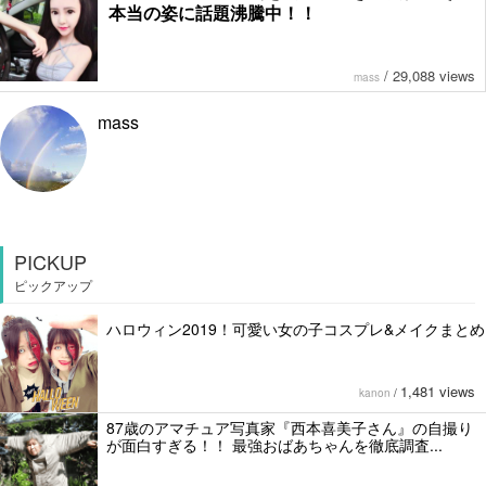
本当の姿に話題沸騰中！！
/
29,088 views
mass
mass
PICKUP
ピックアップ
ハロウィン2019！可愛い女の子コスプレ&メイクまとめ
1,481 views
kanon
/
87歳のアマチュア写真家『西本喜美子さん』の自撮り
が面白すぎる！！ 最強おばあちゃんを徹底調査...