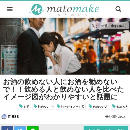
笑う・衝撃・癒す(4632)
お酒の飲めない人にお酒を勧めない
で！！飲める人と飲めない人を比べた
イメージ図がわかりやすいと話題に
お酒
勧めないで
比べたイメージ図
飲めない人
飲める人
mass
3,009 views