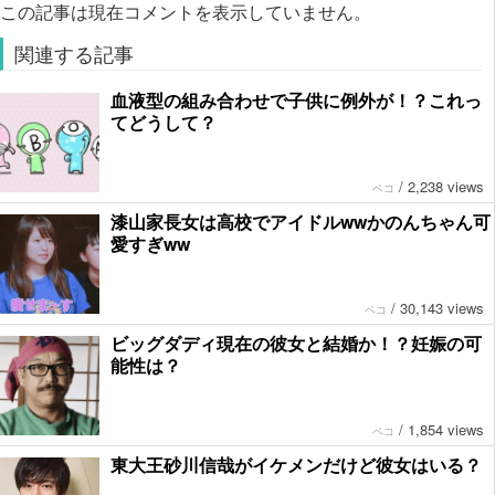
この記事は現在コメントを表示していません。
関連する記事
血液型の組み合わせで子供に例外が！？これっ
てどうして？
/
2,238 views
ペコ
漆山家長女は高校でアイドルwwかのんちゃん可
愛すぎww
/
30,143 views
ペコ
ビッグダディ現在の彼女と結婚か！？妊娠の可
能性は？
/
1,854 views
ペコ
東大王砂川信哉がイケメンだけど彼女はいる？