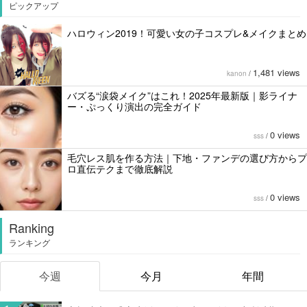
ピックアップ
ハロウィン2019！可愛い女の子コスプレ&メイクまとめ
1,481 views
kanon
/
バズる“涙袋メイク”はこれ！2025年最新版｜影ライナ
ー・ぷっくり演出の完全ガイド
0 views
sss
/
毛穴レス肌を作る方法｜下地・ファンデの選び方からプ
ロ直伝テクまで徹底解説
0 views
sss
/
Ranking
ランキング
今週
今月
年間