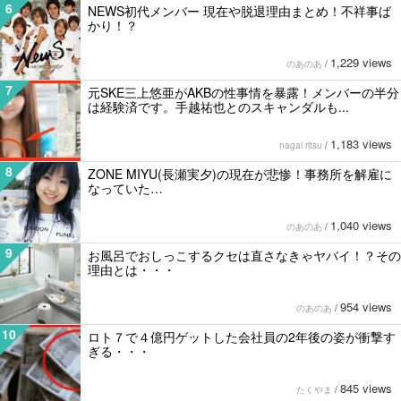
6
NEWS初代メンバー 現在や脱退理由まとめ！不祥事ば
かり！？
1,229 views
のあのあ
/
7
元SKE三上悠亜がAKBの性事情を暴露！メンバーの半分
は経験済です。手越祐也とのスキャンダルも...
1,183 views
nagai ritsu
/
8
ZONE MIYU(長瀬実夕)の現在が悲惨！事務所を解雇に
なっていた…
1,040 views
のあのあ
/
9
お風呂でおしっこするクセは直さなきゃヤバイ！？その
理由とは・・・
954 views
のあのあ
/
10
ロト７で４億円ゲットした会社員の2年後の姿が衝撃す
ぎる・・・
845 views
たくやま
/