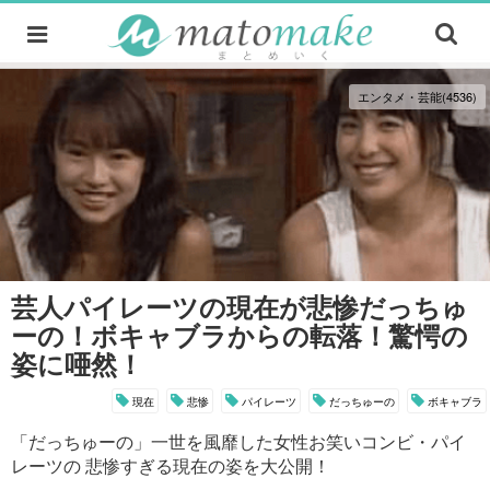
エンタメ・芸能(4536)
芸人パイレーツの現在が悲惨だっちゅ
ーの！ボキャブラからの転落！驚愕の
姿に唖然！
現在
悲惨
パイレーツ
だっちゅーの
ボキャブラ
「だっちゅーの」一世を風靡した女性お笑いコンビ・パイ
レーツの 悲惨すぎる現在の姿を大公開！