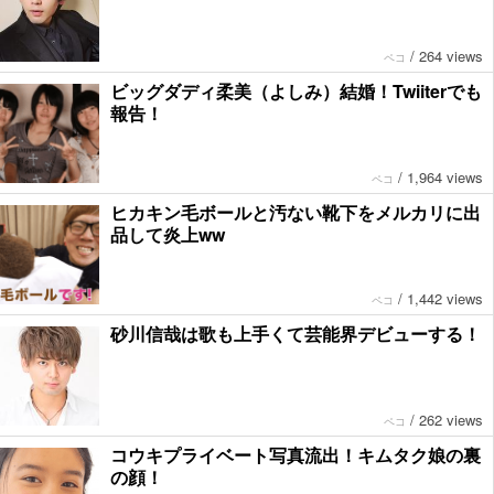
/
264 views
ペコ
ビッグダディ柔美（よしみ）結婚！Twiiterでも
報告！
/
1,964 views
ペコ
ヒカキン毛ボールと汚ない靴下をメルカリに出
品して炎上ww
/
1,442 views
ペコ
砂川信哉は歌も上手くて芸能界デビューする！
/
262 views
ペコ
コウキプライベート写真流出！キムタク娘の裏
の顔！