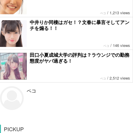
/
1,213 views
ペコ
中井りか同棲はガセ！？文春に暴言そしてアン
チを煽る！！
/
146 views
ペコ
田口小夏成城大学の評判は？ラウンジでの勤務
態度がヤバ過ぎる！
/
2,512 views
ペコ
ペコ
PICKUP