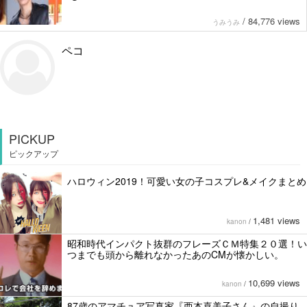
/
84,776 views
うみうみ
ペコ
PICKUP
ピックアップ
ハロウィン2019！可愛い女の子コスプレ&メイクまとめ
1,481 views
kanon
/
昭和時代インパクト抜群のフレーズＣＭ特集２０選！い
つまでも頭から離れなかったあのCMが懐かしい。
10,699 views
kanon
/
87歳のアマチュア写真家『西本喜美子さん』の自撮り