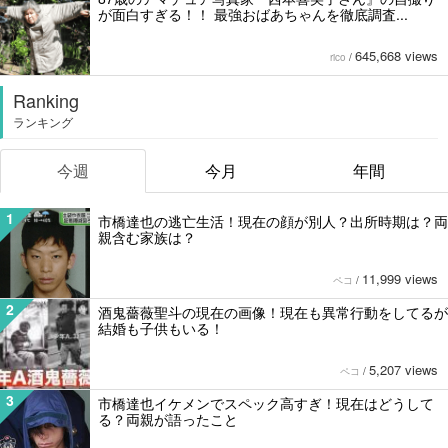
が面白すぎる！！ 最強おばあちゃんを徹底調査...
645,668 views
rico
/
Ranking
ランキング
今週
今月
年間
1
市橋達也の逃亡生活！現在の顔が別人？出所時期は？両
親含む家族は？
11,999 views
ペコ
/
2
酒鬼薔薇聖斗の現在の画像！現在も異常行動をしてるが
結婚も子供もいる！
5,207 views
ペコ
/
3
市橋達也イケメンでスペック高すぎ！現在はどうして
る？両親が語ったこと