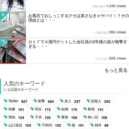
1,040 views
のあのあ
/
9
お風呂でおしっこするクセは直さなきゃヤバイ！？その
理由とは・・・
954 views
のあのあ
/
10
ロト７で４億円ゲットした会社員の2年後の姿が衝撃す
ぎる・・・
845 views
たくやま
/
もっと見る
人気のキーワード
いま話題のキーワード
Twitter
衝撃
炎上
芸能人
827
584
237
205
画像
現在
結婚
動画
191
172
170
131
理由
子供
整形
怖い話
124
120
109
108
山口達也
TOKIO
猫
雑学
103
102
101
89