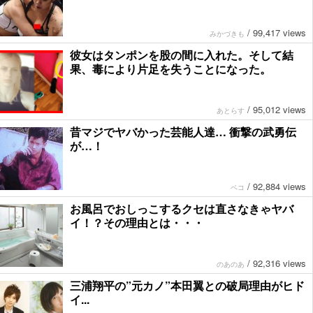
/
99,417 views
みかづきも
彼女はタンポンを股の間に入れた。そして結
果、毒により片足を失うことになった。
/
95,012 views
あとらす
昔マジでヤバかった芸能人達… 衝撃の武勇伝
が…！
/
92,884 views
ペコ
お風呂でおしっこするクセは直さなきゃヤバ
イ！？その理由とは・・・
/
92,316 views
のあのあ
三浦翔平の”元カノ”本田翼との破局理由がヒド
イ...