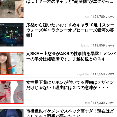
は…！？一本のギャラと″副産物″がエグかっ...
/
121,789 views
ペコ
序盤から狙いたいおすすめキャラ10選【スター
ウォーズギャラクシーオブヒーローズ銀河の英
雄】
/
119,859 views
faint12
元SKE三上悠亜がAKBの性事情を暴露！メンバ
ーの半分は経験済です。手越祐也とのスキ...
/
117,550 views
nagai ritsu
女性用下着にリボンが付いてる理由はデザイン
だけじゃない！理由には２つの意味が・・・
/
117,339 views
tani
市橋達也イケメンでスペック高すぎ！現在はど
うしてる？両親が語ったこと