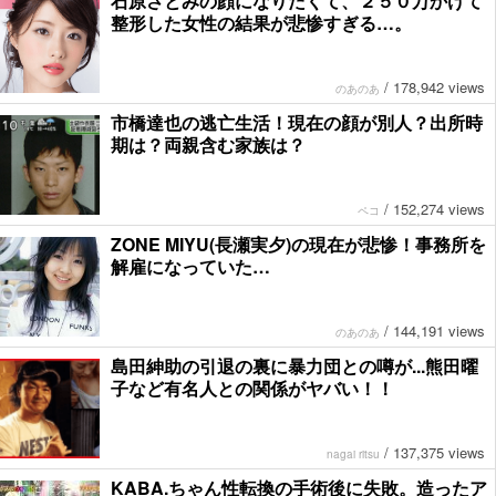
石原さとみの顔になりたくて、２５０万かけて
整形した女性の結果が悲惨すぎる…。
/
178,942 views
のあのあ
市橋達也の逃亡生活！現在の顔が別人？出所時
期は？両親含む家族は？
/
152,274 views
ペコ
ZONE MIYU(長瀬実夕)の現在が悲惨！事務所を
解雇になっていた…
/
144,191 views
のあのあ
島田紳助の引退の裏に暴力団との噂が...熊田曜
子など有名人との関係がヤバい！！
/
137,375 views
nagai ritsu
KABA.ちゃん性転換の手術後に失敗。造ったア