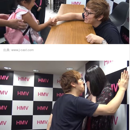
出典:
www.j-cast.com