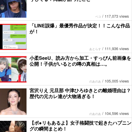
/
117,073 views
ペコ
「LINE誤爆」最優秀作品が決定！！こんな作品
が！
/
111,936 views
あとらす
小柔SeeU、読み方から加工・すっぴん前画像を
公開！子供がいるとの噂の真相は…。
/
105,005 views
のあのあ
宮沢りえ 元旦那 中津ひろゆきとの離婚理由は？
歴代の元カレ達が大物過ぎる！
/
104,596 views
のあのあ
【ポ●リもあるよ】女子格闘技で起きたハプニン
グの瞬間まとめ！