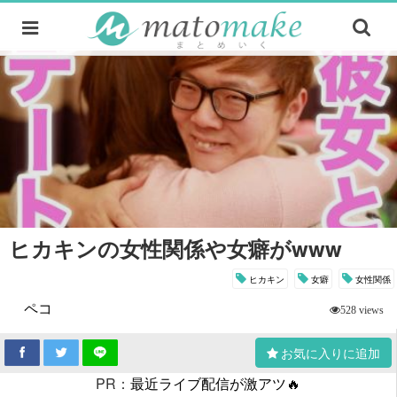
ヒカキンの女性関係や女癖がwww
ヒカキン
女癖
女性関係
ペコ
528 views
お気に入りに追加
PR：
最近ライブ配信が激アツ🔥