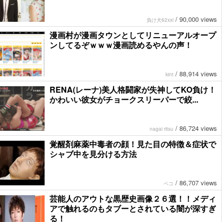
/
90,000 views
負け犬62xxi
漫画村が漫画タウンとしてリニューアルオープ
ンしてるぞｗｗｗ漫画読めるやんの声！
/
88,914 views
kint
RENA(レーナ)美人格闘家が失神してKO負け！
かわいい彼女がチョークスリーパーで絞...
/
86,724 views
nagai ritsu
覚醒剤麻薬中毒者の顔！見た目の特徴＆症状で
シャブ中を見分ける方法
/
86,707 views
ペコ
芸能人のアウトな黒歴史画像２６選！！メディ
アで触れるのもタブーとされている闇が深すぎ
る！