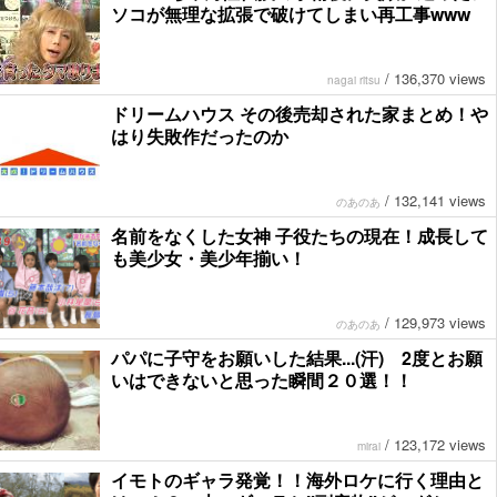
ソコが無理な拡張で破けてしまい再工事www
/
136,370 views
nagai ritsu
ドリームハウス その後売却された家まとめ！や
はり失敗作だったのか
/
132,141 views
のあのあ
名前をなくした女神 子役たちの現在！成長して
も美少女・美少年揃い！
/
129,973 views
のあのあ
パパに子守をお願いした結果...(汗) 2度とお願
いはできないと思った瞬間２０選！！
/
123,172 views
mirai
イモトのギャラ発覚！！海外ロケに行く理由と