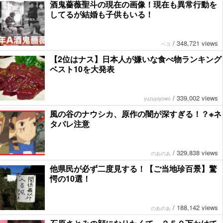
酒鬼薔薇聖斗の現在の画像！現在も異常行動を
してるが結婚も子供もいる！
/
348,721 views
ペコ
【2位はナス】日本人が嫌いな食べ物ランキング
ベスト10を大発表
/
339,002 views
yuzupiyowo
風の谷のナウシカ、原作の闇が深すぎる！？※ネ
タバレ注意
/
329,838 views
のあのあ
他県民が必ず二度見する！【ご当地珍百景】驚
愕の10選！
/
188,142 views
のあのあ