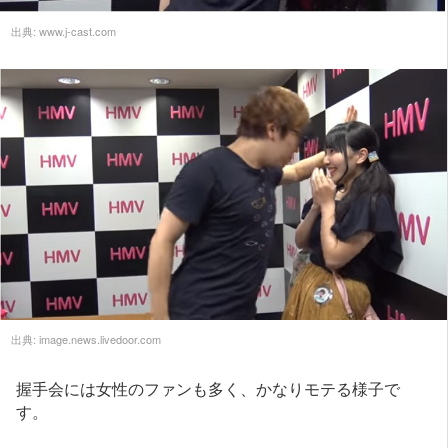
出典:
www.j-cast.com
出典:
image.news.livedoor.com
握手会には女性のファンも多く、かなりモテる様子で
す。