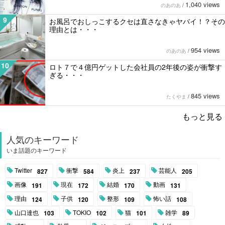
1,040 views
のあのあ
/
9
お風呂でおしっこするクセは直さなきゃヤバイ！？その
理由とは・・・
954 views
のあのあ
/
10
ロト７で４億円ゲットした会社員の2年後の姿が衝撃す
ぎる・・・
845 views
たくやま
/
もっと見る
人気のキーワード
いま話題のキーワード
Twitter
衝撃
炎上
芸能人
827
584
237
205
画像
現在
結婚
動画
191
172
170
131
理由
子供
整形
怖い話
124
120
109
108
山口達也
TOKIO
猫
雑学
103
102
101
89