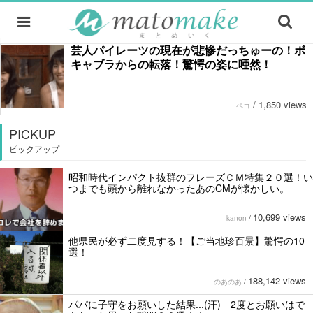
芸人パイレーツの現在が悲惨だっちゅーの！ボ
キャブラからの転落！驚愕の姿に唖然！
/
1,850 views
ペコ
PICKUP
ピックアップ
昭和時代インパクト抜群のフレーズＣＭ特集２０選！い
つまでも頭から離れなかったあのCMが懐かしい。
10,699 views
kanon
/
他県民が必ず二度見する！【ご当地珍百景】驚愕の10
選！
188,142 views
のあのあ
/
パパに子守をお願いした結果...(汗) 2度とお願いはで