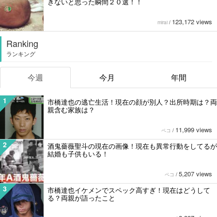
きないと思った瞬間２０選！！
123,172 views
mirai
/
Ranking
ランキング
今週
今月
年間
1
市橋達也の逃亡生活！現在の顔が別人？出所時期は？両
親含む家族は？
11,999 views
ペコ
/
2
酒鬼薔薇聖斗の現在の画像！現在も異常行動をしてるが
結婚も子供もいる！
5,207 views
ペコ
/
3
市橋達也イケメンでスペック高すぎ！現在はどうして
る？両親が語ったこと