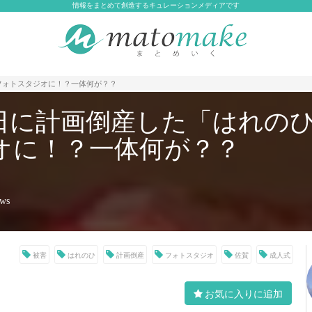
情報をまとめて創造するキュレーションメディアです
フォトスタジオに！？一体何が？？
日に計画倒産した「はれの
オに！？一体何が？？
ews
被害
はれのひ
計画倒産
フォトスタジオ
佐賀
成人式
お気に入りに追加