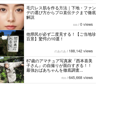
毛穴レス肌を作る方法｜下地・ファン
デの選び方からプロ直伝テクまで徹底
解説
0 views
sss
/
他県民が必ず二度見する！【ご当地珍
百景】驚愕の10選！
188,142 views
のあのあ
/
87歳のアマチュア写真家『西本喜美
子さん』の自撮りが面白すぎる！！
最強おばあちゃんを徹底調査...
645,668 views
rico
/