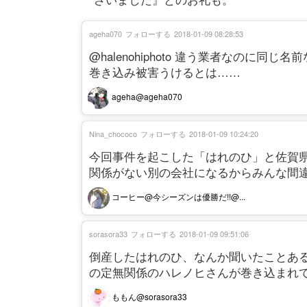
ageha070
フォローする
2018-01-09 08:28:53
@halenohiphoto 違う業者なのに同じ名
巻き込み被害うけるとは……
ageha@ageha070
Nina_chococo
フォローする
2018-01-09 10:24:20
今回事件を起こした「はれのひ」と佐賀
関係がない別の会社になるからみんな間
コーヒー@今シーズンは優勝だ!!@...
sorasora33
フォローする
2018-01-09 09:51:06
倒産したはれのひ、なんか聞いたことあ
の定無関係のハレノヒさんが巻き込まれ
ももん@sorasora33