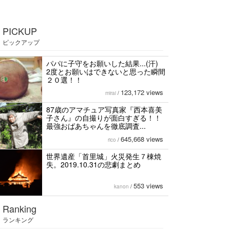
PICKUP
ピックアップ
パパに子守をお願いした結果...(汗)
2度とお願いはできないと思った瞬間
２０選！！
123,172 views
mirai
/
87歳のアマチュア写真家『西本喜美
子さん』の自撮りが面白すぎる！！
最強おばあちゃんを徹底調査...
645,668 views
rico
/
世界遺産「首里城」火災発生７棟焼
失。2019.10.31の悲劇まとめ
553 views
kanon
/
Ranking
ランキング