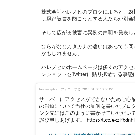
株式会社ハレノヒのブログによると、2
は風評被害を防ごうとする人たちが別会
そして広がる被害に異例の声明を発表し
ひらがなとカタカナの違いはあっても同
かもしれません。
ハレノヒのホームページは多くのアクセ
ンショットをTwitterに貼り拡散する事態
halenohiphoto
フォローする
2018-01-08 18:36:22
サーバーにアクセスができないためご心
の報道について当社の見解を書いたブロ
ンク先にはこのように書かせていただい
詫び申しあげます。
https://t.co/exzPbdnh