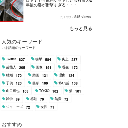
ロト７で４億円ゲットした会社員の2
年後の姿が衝撃すぎる・・・
845 views
たくやま
/
もっと見る
人気のキーワード
いま話題のキーワード
Twitter
衝撃
炎上
827
584
237
芸能人
画像
現在
205
191
172
結婚
動画
理由
170
131
124
子供
整形
怖い話
120
109
108
山口達也
TOKIO
猫
103
102
101
雑学
感動
熱愛
89
79
72
ジャニーズ
女性
72
71
おすすめ