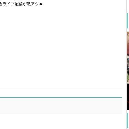
近ライブ配信が激アツ🔥