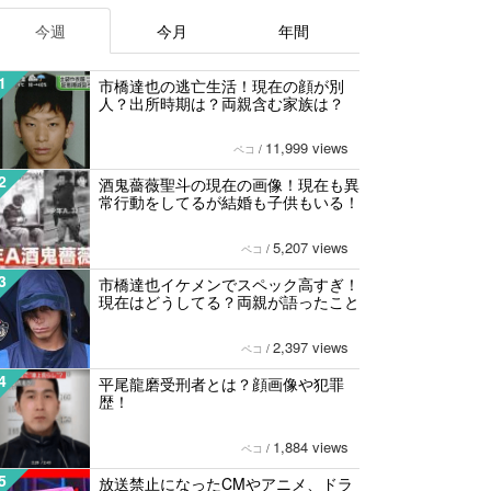
今週
今月
年間
1
市橋達也の逃亡生活！現在の顔が別
人？出所時期は？両親含む家族は？
11,999 views
ペコ
/
2
酒鬼薔薇聖斗の現在の画像！現在も異
常行動をしてるが結婚も子供もいる！
5,207 views
ペコ
/
3
市橋達也イケメンでスペック高すぎ！
現在はどうしてる？両親が語ったこと
2,397 views
ペコ
/
4
平尾龍磨受刑者とは？顔画像や犯罪
歴！
1,884 views
ペコ
/
5
放送禁止になったCMやアニメ、ドラ