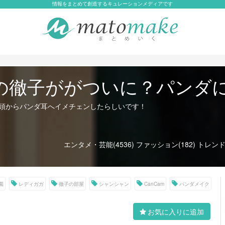
情報をまとめて創造するキュレーションメディアです
の徹子ががついに？パンダ
頭からパンダ耳へイメチェンしたらしいです！
エンタメ・芸能(4536)
ファッション(182)
トレンド・
園
レディガガ
徹子の部屋
シャンシャン
CanCam
パンダメイク
お気に入りに追加