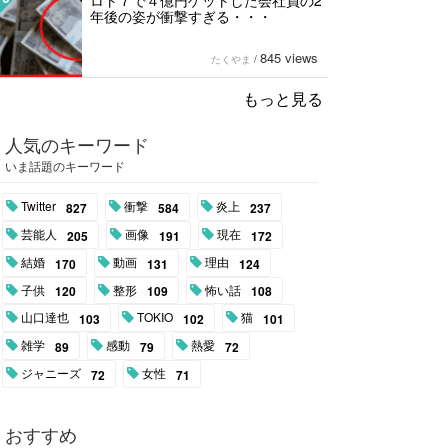
ロト７で４億円ゲットした会社員の2
年後の姿が衝撃すぎる・・・
845 views
たくやま
/
もっと見る
人気のキーワード
いま話題のキーワード
Twitter
衝撃
炎上
827
584
237
芸能人
画像
現在
205
191
172
結婚
動画
理由
170
131
124
子供
整形
怖い話
120
109
108
山口達也
TOKIO
猫
103
102
101
雑学
感動
熱愛
89
79
72
ジャニーズ
女性
72
71
おすすめ