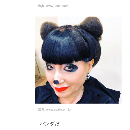
出典:
www.j-cast.com
出典:
www.asahicom.jp
パンダだ…。