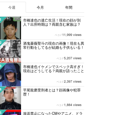
今週
今月
年間
1
市橋達也の逃亡生活！現在の顔が別
人？出所時期は？両親含む家族は？
11,999 views
ペコ
/
2
酒鬼薔薇聖斗の現在の画像！現在も異
常行動をしてるが結婚も子供もいる！
5,207 views
ペコ
/
3
市橋達也イケメンでスペック高すぎ！
現在はどうしてる？両親が語ったこと
2,397 views
ペコ
/
4
平尾龍磨受刑者とは？顔画像や犯罪
歴！
1,884 views
ペコ
/
5
放送禁止になったCMやアニメ、ドラ