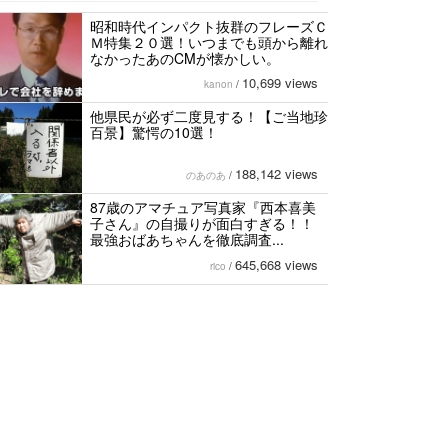
昭和時代インパクト抜群のフレーズＣ
Ｍ特集２０選！いつまでも頭から離れ
なかったあのCMが懐かしい。
10,699 views
kanon
/
他県民が必ず二度見する！【ご当地珍
百景】驚愕の10選！
188,142 views
のあのあ
/
87歳のアマチュア写真家『西本喜美
子さん』の自撮りが面白すぎる！！
最強おばあちゃんを徹底調査...
645,668 views
rico
/