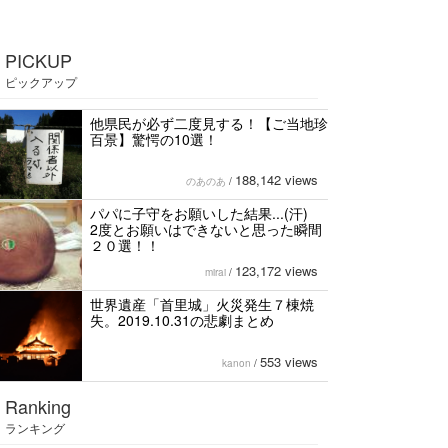
PICKUP
ピックアップ
他県民が必ず二度見する！【ご当地珍
百景】驚愕の10選！
188,142 views
のあのあ
/
パパに子守をお願いした結果...(汗)
2度とお願いはできないと思った瞬間
２０選！！
123,172 views
mirai
/
世界遺産「首里城」火災発生７棟焼
失。2019.10.31の悲劇まとめ
553 views
kanon
/
Ranking
ランキング