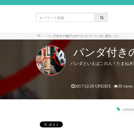
パンダ付きの徹子ががついに？パンダに変わった…
パンダ付き
パンダといえばこの人！たまねぎ
2017/12/29 UPDATE
39 views
上野動物