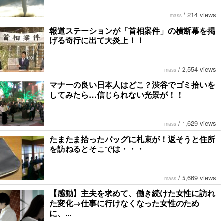
/
214 views
mass
報道ステーションが「首相案件」の横断幕を掲
げる奇行に出て大炎上！！
/
2,554 views
mass
マナーの良い日本人はどこ？渋谷でゴミ拾いを
してみたら…信じられない光景が！！
/
1,629 views
mass
たまたま拾ったバッグに札束が！返そうと住所
を訪ねるとそこでは・・・
/
5,669 views
mass
【感動】主夫を求めて、働き続けた女性に訪れ
た変化→仕事に行けなくなった女性のため
に、...