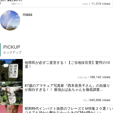
/
11,319 views
mass
mass
PICKUP
ピックアップ
他県民が必ず二度見する！【ご当地珍百景】驚愕の10
選！
188,142 views
のあのあ
/
87歳のアマチュア写真家『西本喜美子さん』の自撮り
が面白すぎる！！ 最強おばあちゃんを徹底調査...
645,668 views
rico
/
昭和時代インパクト抜群のフレーズＣＭ特集２０選！い
つまでも頭から離れなかったあのCMが懐かしい。