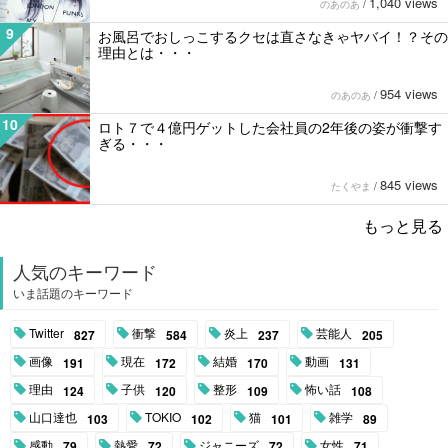
1,040 views
のあのあ
/
9
お風呂でおしっこするクセは直さなきゃヤバイ！？その
理由とは・・・
954 views
のあのあ
/
10
ロト７で４億円ゲットした会社員の2年後の姿が衝撃す
ぎる・・・
845 views
たくやま
/
もっと見る
人気のキーワード
いま話題のキーワード
Twitter
衝撃
炎上
芸能人
827
584
237
205
画像
現在
結婚
動画
191
172
170
131
理由
子供
整形
怖い話
124
120
109
108
山口達也
TOKIO
猫
雑学
103
102
101
89
感動
熱愛
ジャニーズ
女性
79
72
72
71