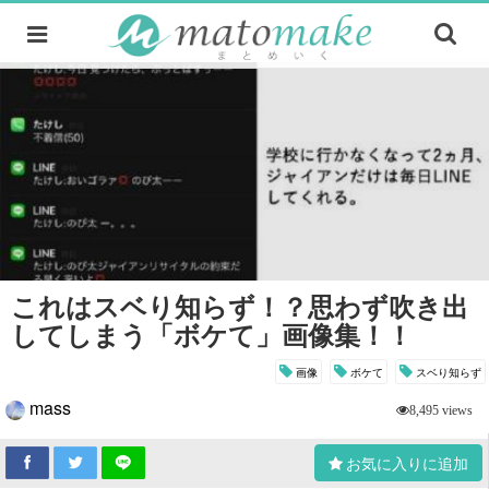
これはスベり知らず！？思わず吹き出
してしまう「ボケて」画像集！！
画像
ボケて
スベり知らず
mass
8,495 views
お気に入りに追加