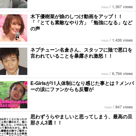
/
1,367 views
mass
木下優樹菜が娘のしつけ動画をアップ！！
「「とても素敵なやり方」「勉強になる」など
の声
/
1,436 views
mass
ネプチューン名倉さん、スタッフに陰で悪口を
言われていることを暴露され激怒！！
/
6,794 views
mass
E-Girlsが11人体制になり感じた事とは？メンバ
ーの涙にファンからも反響が
/
847 views
mass
思わずうらやましいと思ってしまう、最高の旦
那さん3選！！