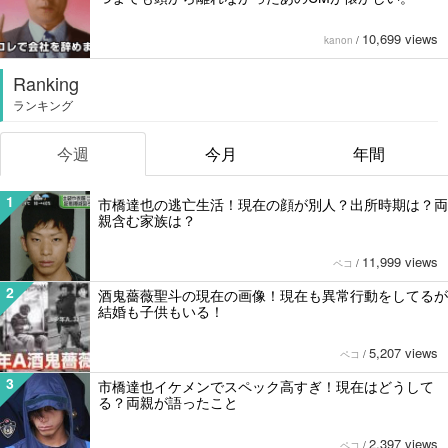
10,699 views
kanon
/
Ranking
ランキング
今週
今月
年間
1
市橋達也の逃亡生活！現在の顔が別人？出所時期は？両
親含む家族は？
11,999 views
ペコ
/
2
酒鬼薔薇聖斗の現在の画像！現在も異常行動をしてるが
結婚も子供もいる！
5,207 views
ペコ
/
3
市橋達也イケメンでスペック高すぎ！現在はどうして
る？両親が語ったこと
2,397 views
ペコ
/