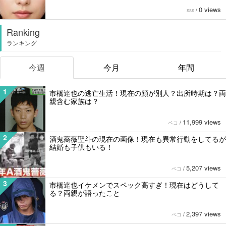
0 views
sss
/
Ranking
ランキング
今週
今月
年間
1
市橋達也の逃亡生活！現在の顔が別人？出所時期は？両
親含む家族は？
11,999 views
ペコ
/
2
酒鬼薔薇聖斗の現在の画像！現在も異常行動をしてるが
結婚も子供もいる！
5,207 views
ペコ
/
3
市橋達也イケメンでスペック高すぎ！現在はどうして
る？両親が語ったこと
2,397 views
ペコ
/