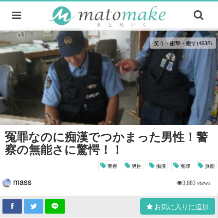
笑う・衝撃・癒す(4632)
冤罪なのに痴漢でつかまった男性！警
察の無能さに驚愕！！
警察
男性
痴漢
冤罪
無能
mass
3,883 views
お気に入りに追加