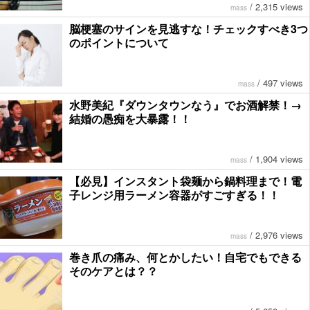
/
2,315 views
mass
脳梗塞のサインを見逃すな！チェックすべき3つ
のポイントについて
/
497 views
mass
水野美紀『ダウンタウンなう』でお酒解禁！→
結婚の愚痴を大暴露！！
/
1,904 views
mass
【必見】インスタント袋麺から鍋料理まで！電
子レンジ用ラーメン容器がすごすぎる！！
/
2,976 views
mass
巻き爪の痛み、何とかしたい！自宅でもできる
そのケアとは？？