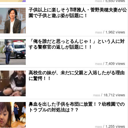
/
5,650 views
mass
子供以上に楽しそう⁈堺雅人・菅野美穂夫妻が公
園で子供と遊ぶ姿が話題に！
/
1,962 views
mass
「俺を誰だと思っとるんじゃ！」という人に対
する警察官の返しが話題に！！
/
7,409 views
mass
高校生の妹が、未だに父親と入浴したがる理由
に驚愕！！
/
18,712 views
mass
鼻血を出した子供を布団に放置！？幼稚園での
トラブルの対処法は？？
/
1,255 views
mass