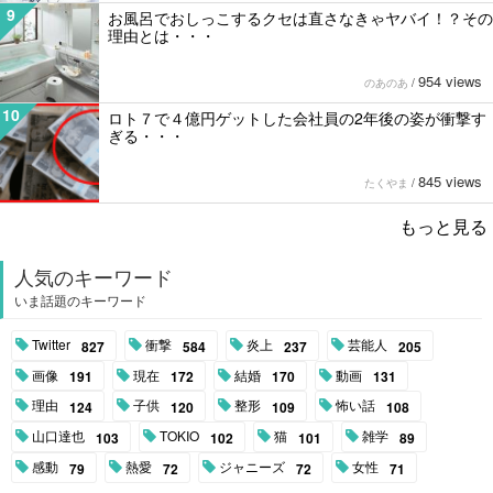
9
お風呂でおしっこするクセは直さなきゃヤバイ！？その
理由とは・・・
954 views
のあのあ
/
10
ロト７で４億円ゲットした会社員の2年後の姿が衝撃す
ぎる・・・
845 views
たくやま
/
もっと見る
人気のキーワード
いま話題のキーワード
Twitter
衝撃
炎上
芸能人
827
584
237
205
画像
現在
結婚
動画
191
172
170
131
理由
子供
整形
怖い話
124
120
109
108
山口達也
TOKIO
猫
雑学
103
102
101
89
感動
熱愛
ジャニーズ
女性
79
72
72
71