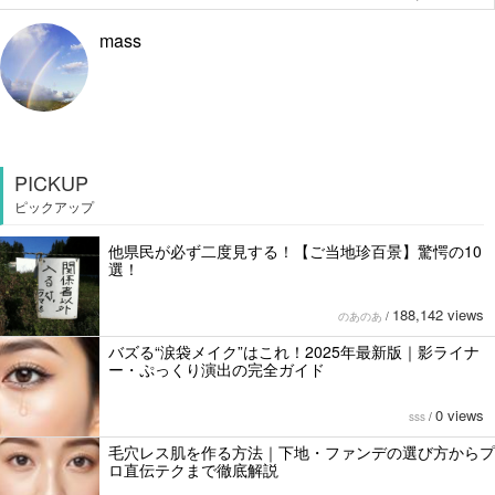
mass
PICKUP
ピックアップ
他県民が必ず二度見する！【ご当地珍百景】驚愕の10
選！
188,142 views
のあのあ
/
バズる“涙袋メイク”はこれ！2025年最新版｜影ライナ
ー・ぷっくり演出の完全ガイド
0 views
sss
/
毛穴レス肌を作る方法｜下地・ファンデの選び方からプ
ロ直伝テクまで徹底解説