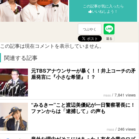
この記事が気に入ったら
いいねしよう！
つぶやく
この記事は現在コメントを表示していません。
関連する記事
元TBSアナウンサーが暴く！！井上コーチの矛
盾発言に『小さな希望』！？
/
7,841 views
mass
“みるきー”こと渡辺美優紀が一日警察署長に！
ファンからは「逮捕して」の声も
/
246 views
mass
意外な理由がそこにはあった！有名企業のロゴ