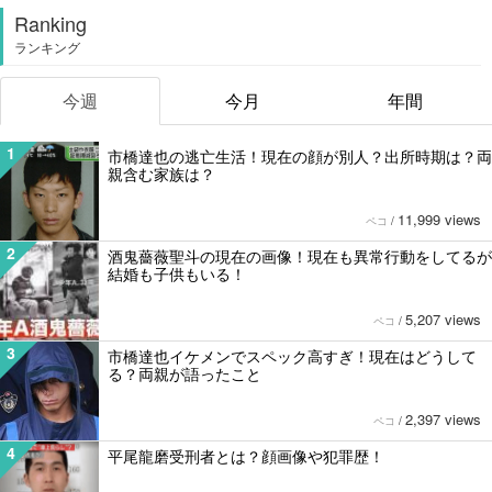
Ranking
ランキング
今週
今月
年間
1
市橋達也の逃亡生活！現在の顔が別人？出所時期は？両
親含む家族は？
11,999 views
ペコ
/
2
酒鬼薔薇聖斗の現在の画像！現在も異常行動をしてるが
結婚も子供もいる！
5,207 views
ペコ
/
3
市橋達也イケメンでスペック高すぎ！現在はどうして
る？両親が語ったこと
2,397 views
ペコ
/
4
平尾龍磨受刑者とは？顔画像や犯罪歴！