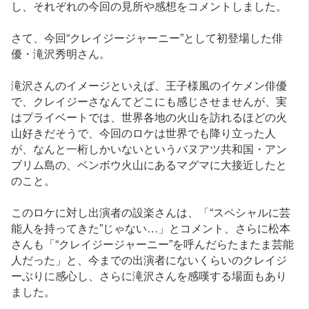
し、それぞれの今回の見所や感想をコメントしました。
さて、今回“クレイジージャーニー”として初登場した俳
優・滝沢秀明さん。
滝沢さんのイメージといえば、王子様風のイケメン俳優
で、クレイジーさなんてどこにも感じさせませんが、実
はプライベートでは、世界各地の火山を訪れるほどの火
山好きだそうで、今回のロケは世界でも降り立った人
が、なんと一桁しかいないというバヌアツ共和国・アン
ブリム島の、ベンボウ火山にあるマグマに大接近したと
のこと。
このロケに対し出演者の設楽さんは、「“スペシャルに芸
能人を持ってきた”じゃない…」とコメント、さらに松本
さんも「“クレイジージャーニー”を呼んだらたまたま芸能
人だった」と、今までの出演者にないくらいのクレイジ
ーぶりに感心し、さらに滝沢さんを感嘆する場面もあり
ました。