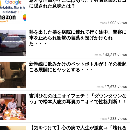
に隠された意味とは？
/
902 views
mass
熱を出した娘を病院に連れて行く途中、警察に
車を止められ衝撃の言葉を投げかけられ
た・・・
/
43,217 views
mass
新幹線に飲みかけのペットボトルが！その後起
こる展開にヒヤッとする・・・
/
7,673 views
mass
吉川ひなのはニオイフェチ！『ダウンタウンな
う』で松本人志の耳裏のニオイで性格判断！！
/
233 views
mass
【気をつけて】心の病で人生が激変→「壊れる