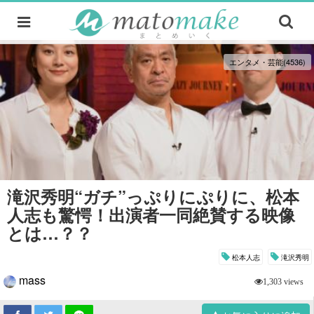
エンタメ・芸能(4536)
滝沢秀明“ガチ”っぷりにぷりに、松本
人志も驚愕！出演者一同絶賛する映像
とは…？？
松本人志
滝沢秀明
mass
1,303 views