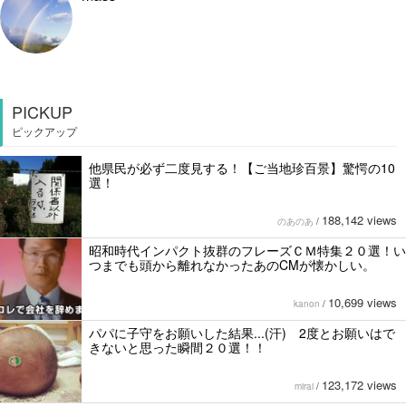
PICKUP
ピックアップ
他県民が必ず二度見する！【ご当地珍百景】驚愕の10
選！
188,142 views
のあのあ
/
昭和時代インパクト抜群のフレーズＣＭ特集２０選！い
つまでも頭から離れなかったあのCMが懐かしい。
10,699 views
kanon
/
パパに子守をお願いした結果...(汗) 2度とお願いはで
きないと思った瞬間２０選！！
123,172 views
mirai
/