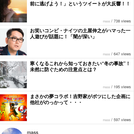
前に逃げよう！」というツイートが大反響！！
/
738 views
mass
お笑いコンビ・ナイツの土屋伸之がハマった一
人遊びが話題に！「闇が深い」
/
647 views
mass
寒くなるこれから知っておきたい“冬の事故”！
未然に防ぐための注意点とは？
/
195 views
mass
まさかの夢コラボ！吉野家がボツにした企画に
他社がのっかって・・・
/
597 views
mass
mass