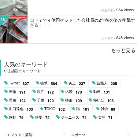
954 views
のあのあ
/
10
ロト７で４億円ゲットした会社員の2年後の姿が衝撃す
ぎる・・・
845 views
たくやま
/
もっと見る
人気のキーワード
いま話題のキーワード
Twitter
衝撃
炎上
芸能人
827
584
237
205
画像
現在
結婚
動画
191
172
170
131
理由
子供
整形
怖い話
124
120
109
108
山口達也
TOKIO
猫
雑学
103
102
101
89
感動
熱愛
ジャニーズ
女性
79
72
72
71
エンタメ・芸能
スポーツ