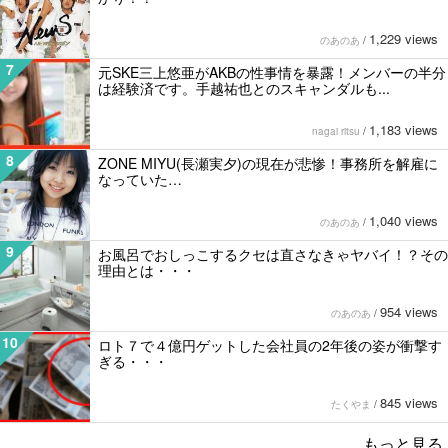
1,229 views
のあのあ
/
7
元SKE三上悠亜がAKBの性事情を暴露！メンバーの半分
は経験済です。手越祐也とのスキャンダルも...
1,183 views
nagai ritsu
/
8
ZONE MIYU(長瀬実夕)の現在が悲惨！事務所を解雇に
なっていた…
1,040 views
のあのあ
/
9
お風呂でおしっこするクセは直さなきゃヤバイ！？その
理由とは・・・
954 views
のあのあ
/
10
ロト７で４億円ゲットした会社員の2年後の姿が衝撃す
ぎる・・・
845 views
たくやま
/
もっと見る