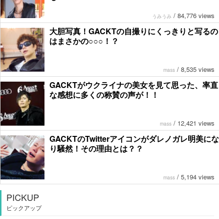
/
84,776 views
うみうみ
大胆写真！GACKTの自撮りにくっきりと写るの
はまさかの○○○！？
/
8,535 views
mass
GACKTがウクライナの美女を見て思った、率直
な感想に多くの称賛の声が！！
/
12,421 views
mass
GACKTのTwitterアイコンがダレノガレ明美にな
り騒然！その理由とは？？
/
5,194 views
mass
PICKUP
ピックアップ