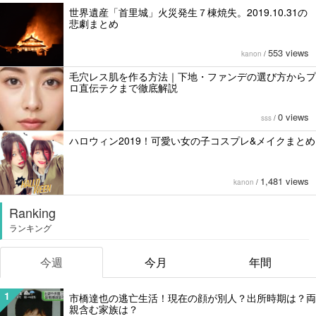
世界遺産「首里城」火災発生７棟焼失。2019.10.31の
悲劇まとめ
553 views
kanon
/
毛穴レス肌を作る方法｜下地・ファンデの選び方からプ
ロ直伝テクまで徹底解説
0 views
sss
/
ハロウィン2019！可愛い女の子コスプレ&メイクまとめ
1,481 views
kanon
/
Ranking
ランキング
今週
今月
年間
1
市橋達也の逃亡生活！現在の顔が別人？出所時期は？両
親含む家族は？