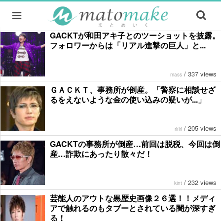
GACKTが和田アキ子とのツーショットを披露。
フォロワーからは「リアル進撃の巨人」と...
/
337 views
mass
ＧＡＣＫＴ、事務所が倒産。「警察に相談せざ
るをえないような金の使い込みの疑いが...」
/
205 views
ririri
GACKTの事務所が倒産…前回は脱税、今回は倒
産…詐欺にあったり散々だ！
/
232 views
kint
芸能人のアウトな黒歴史画像２６選！！メディ
アで触れるのもタブーとされている闇が深すぎ
る！