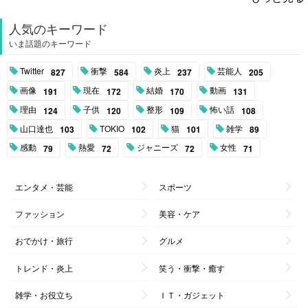
人気のキーワード
いま話題のキーワード
Twitter
衝撃
炎上
芸能人
827
584
237
205
画像
現在
結婚
動画
191
172
170
131
理由
子供
整形
怖い話
124
120
109
108
山口達也
TOKIO
猫
雑学
103
102
101
89
感動
熱愛
ジャニーズ
女性
79
72
72
71
エンタメ・芸能
スポーツ
ファッション
美容・ケア
おでかけ・旅行
グルメ
トレンド・炎上
笑う・衝撃・癒す
雑学・お役立ち
ＩＴ・ガジェット