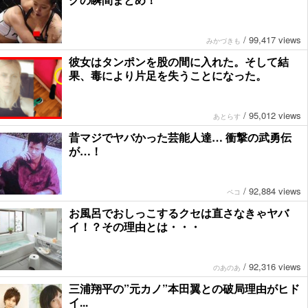
/
99,417 views
みかづきも
彼女はタンポンを股の間に入れた。そして結
果、毒により片足を失うことになった。
/
95,012 views
あとらす
昔マジでヤバかった芸能人達… 衝撃の武勇伝
が…！
/
92,884 views
ペコ
お風呂でおしっこするクセは直さなきゃヤバ
イ！？その理由とは・・・
/
92,316 views
のあのあ
三浦翔平の”元カノ”本田翼との破局理由がヒド
イ...