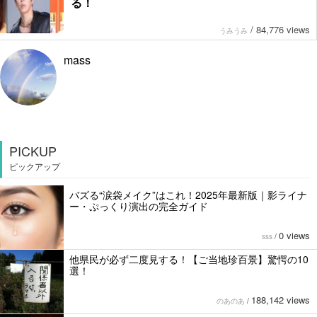
る！
/
84,776 views
うみうみ
mass
PICKUP
ピックアップ
バズる“涙袋メイク”はこれ！2025年最新版｜影ライナ
ー・ぷっくり演出の完全ガイド
0 views
sss
/
他県民が必ず二度見する！【ご当地珍百景】驚愕の10
選！
188,142 views
のあのあ
/