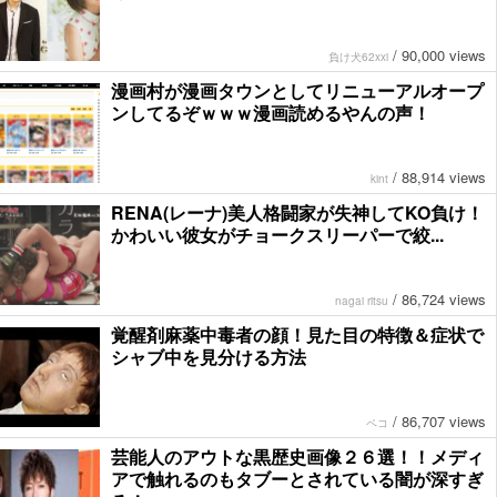
/
90,000 views
負け犬62xxi
漫画村が漫画タウンとしてリニューアルオープ
ンしてるぞｗｗｗ漫画読めるやんの声！
/
88,914 views
kint
RENA(レーナ)美人格闘家が失神してKO負け！
かわいい彼女がチョークスリーパーで絞...
/
86,724 views
nagai ritsu
覚醒剤麻薬中毒者の顔！見た目の特徴＆症状で
シャブ中を見分ける方法
/
86,707 views
ペコ
芸能人のアウトな黒歴史画像２６選！！メディ
アで触れるのもタブーとされている闇が深すぎ