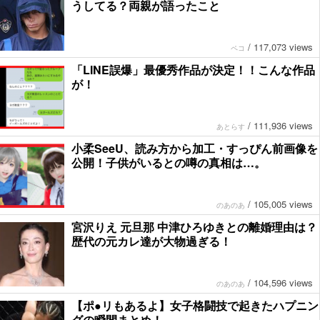
うしてる？両親が語ったこと
/
117,073 views
ペコ
「LINE誤爆」最優秀作品が決定！！こんな作品
が！
/
111,936 views
あとらす
小柔SeeU、読み方から加工・すっぴん前画像を
公開！子供がいるとの噂の真相は…。
/
105,005 views
のあのあ
宮沢りえ 元旦那 中津ひろゆきとの離婚理由は？
歴代の元カレ達が大物過ぎる！
/
104,596 views
のあのあ
【ポ●リもあるよ】女子格闘技で起きたハプニン
グの瞬間まとめ！