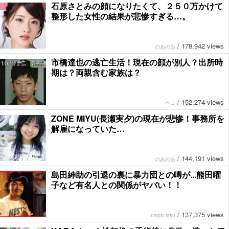
石原さとみの顔になりたくて、２５０万かけて
整形した女性の結果が悲惨すぎる…。
/
178,942 views
のあのあ
市橋達也の逃亡生活！現在の顔が別人？出所時
期は？両親含む家族は？
/
152,274 views
ペコ
ZONE MIYU(長瀬実夕)の現在が悲惨！事務所を
解雇になっていた…
/
144,191 views
のあのあ
島田紳助の引退の裏に暴力団との噂が...熊田曜
子など有名人との関係がヤバい！！
/
137,375 views
nagai ritsu