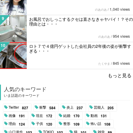
1,040 views
のあのあ
/
9
お風呂でおしっこするクセは直さなきゃヤバイ！？その
理由とは・・・
954 views
のあのあ
/
10
ロト７で４億円ゲットした会社員の2年後の姿が衝撃す
ぎる・・・
845 views
たくやま
/
もっと見る
人気のキーワード
いま話題のキーワード
Twitter
衝撃
炎上
芸能人
827
584
237
205
画像
現在
結婚
動画
191
172
170
131
理由
子供
整形
怖い話
124
120
109
108
山口達也
TOKIO
猫
雑学
103
102
101
89