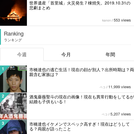
世界遺産「首里城」火災発生７棟焼失。2019.10.31の
悲劇まとめ
553 views
kanon
/
Ranking
ランキング
今週
今月
年間
1
市橋達也の逃亡生活！現在の顔が別人？出所時期は？両
親含む家族は？
11,999 views
ペコ
/
2
酒鬼薔薇聖斗の現在の画像！現在も異常行動をしてるが
結婚も子供もいる！
5,207 views
ペコ
/
3
市橋達也イケメンでスペック高すぎ！現在はどうして
る？両親が語ったこと