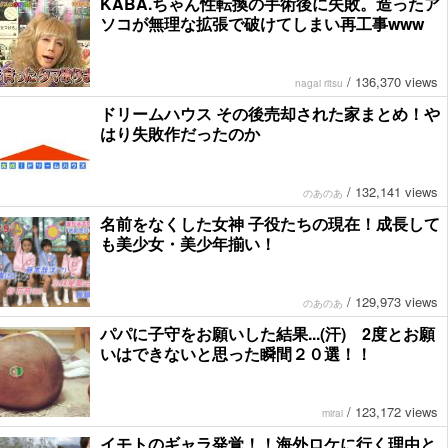
KABA.ちゃん性転換の手術後に失敗。造ったア
ソコが無理な拡張で破けてしまい再工事www
/
136,370 views
nagai ritsu
ドリームハウス その後売却された家まとめ！や
はり失敗作だったのか
/
132,141 views
のあのあ
名前をなくした女神 子役たちの現在！成長して
も美少女・美少年揃い！
/
129,973 views
のあのあ
パパに子守をお願いした結果...(汗) 2度とお願
いはできないと思った瞬間２０選！！
/
123,172 views
mirai
イモトのギャラ発覚！！海外ロケに行く理由と