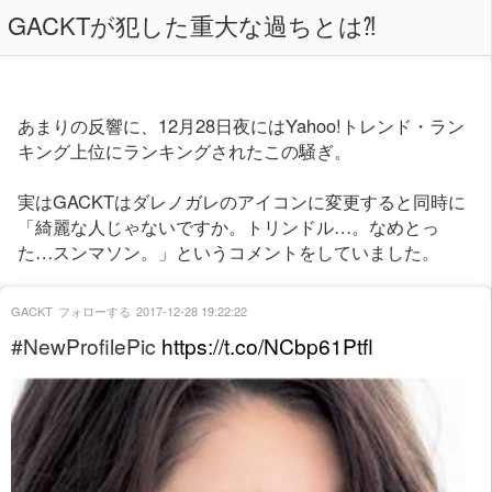
GACKTが犯した重大な過ちとは⁈
あまりの反響に、12月28日夜にはYahoo!トレンド・ラン
キング上位にランキングされたこの騒ぎ。
実はGACKTはダレノガレのアイコンに変更すると同時に
「綺麗な人じゃないですか。トリンドル…。なめとっ
た…スンマソン。」というコメントをしていました。
GACKT
フォローする
2017-12-28 19:22:22
#NewProfilePic
https://t.co/NCbp61Ptfl