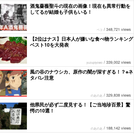
酒鬼薔薇聖斗の現在の画像！現在も異常行動を
してるが結婚も子供もいる！
/
348,721 views
ペコ
【2位はナス】日本人が嫌いな食べ物ランキング
ベスト10を大発表
/
339,002 views
yuzupiyowo
風の谷のナウシカ、原作の闇が深すぎる！？※ネ
タバレ注意
/
329,838 views
のあのあ
他県民が必ず二度見する！【ご当地珍百景】驚
愕の10選！
/
188,142 views
のあのあ