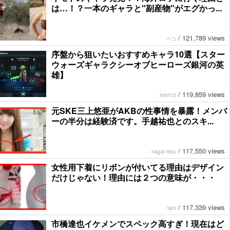
は…！？一本のギャラと″副産物″がエグかっ...
/
121,789 views
ペコ
序盤から狙いたいおすすめキャラ10選【スター
ウォーズギャラクシーオブヒーローズ銀河の英
雄】
/
119,859 views
faint12
元SKE三上悠亜がAKBの性事情を暴露！メンバ
ーの半分は経験済です。手越祐也とのスキ...
/
117,550 views
nagai ritsu
女性用下着にリボンが付いてる理由はデザイン
だけじゃない！理由には２つの意味が・・・
/
117,339 views
tani
市橋達也イケメンでスペック高すぎ！現在はど