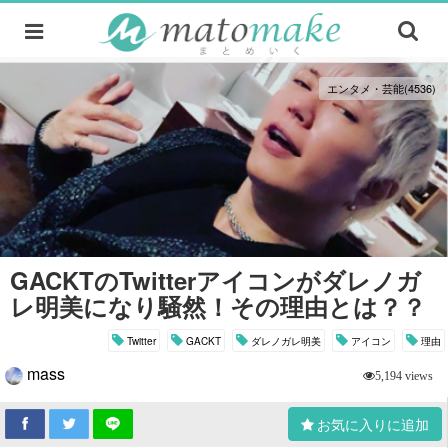
エンタメ・芸能(4536)
GACKTのTwitterアイコンがダレノガ
レ明美になり騒然！その理由とは？？
Twitter
GACKT
ダレノガレ明美
アイコン
理由
mass
5,194 views
お気に入りに追加