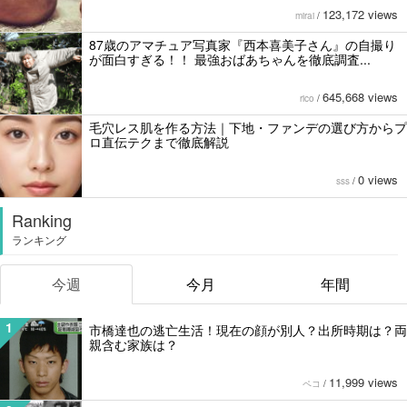
123,172 views
mirai
/
87歳のアマチュア写真家『西本喜美子さん』の自撮り
が面白すぎる！！ 最強おばあちゃんを徹底調査...
645,668 views
rico
/
毛穴レス肌を作る方法｜下地・ファンデの選び方からプ
ロ直伝テクまで徹底解説
0 views
sss
/
Ranking
ランキング
今週
今月
年間
1
市橋達也の逃亡生活！現在の顔が別人？出所時期は？両
親含む家族は？
11,999 views
ペコ
/