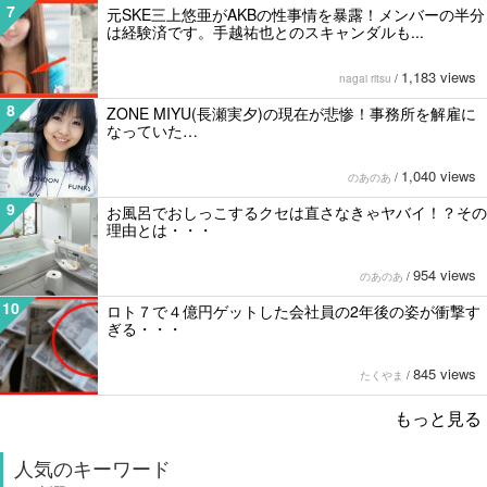
7
元SKE三上悠亜がAKBの性事情を暴露！メンバーの半分
は経験済です。手越祐也とのスキャンダルも...
1,183 views
nagai ritsu
/
8
ZONE MIYU(長瀬実夕)の現在が悲惨！事務所を解雇に
なっていた…
1,040 views
のあのあ
/
9
お風呂でおしっこするクセは直さなきゃヤバイ！？その
理由とは・・・
954 views
のあのあ
/
10
ロト７で４億円ゲットした会社員の2年後の姿が衝撃す
ぎる・・・
845 views
たくやま
/
もっと見る
人気のキーワード