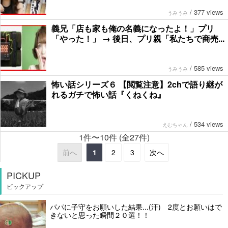
/
377 views
うみうみ
義兄「店も家も俺の名義になったよ！」プリ
「やった！」 → 後日、プリ親「私たちで商売...
/
585 views
うみうみ
怖い話シリーズ６ 【閲覧注意】2chで語り継が
れるガチで怖い話『くねくね』
/
534 views
えむちゃん
1件〜10件 (全27件)
前へ
1
2
3
次へ
PICKUP
ピックアップ
パパに子守をお願いした結果...(汗) 2度とお願いはで
きないと思った瞬間２０選！！