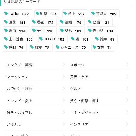
いま話題のキーワード
Twitter
衝撃
炎上
芸能人
827
584
237
205
画像
現在
結婚
動画
191
172
170
131
理由
子供
整形
怖い話
124
120
109
108
山口達也
TOKIO
猫
雑学
103
102
101
89
感動
熱愛
ジャニーズ
女性
79
72
72
71
エンタメ・芸能
スポーツ
ファッション
美容・ケア
おでかけ・旅行
グルメ
トレンド・炎上
笑う・衝撃・癒す
雑学・お役立ち
ＩＴ・ガジェット
どうぶつ
インテリア
ライフ・社会
ゲーム