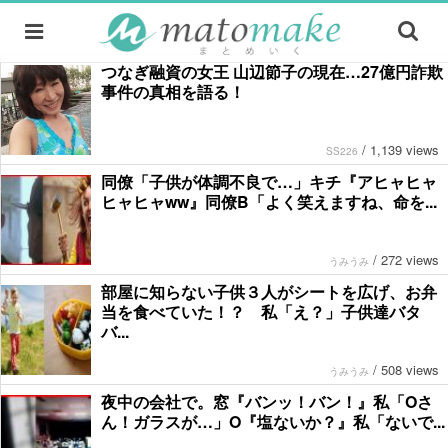
つなぎ融資の女王 山辺節子の現在…27億円詐欺
事件の真相を語る！
/
1,139 views
SS226
同僚「子供が体調不良で…」キチ『アヒャヒャ
ヒャヒャww』同僚B「よく笑えますね、命を...
/
272 views
うみうみ
部屋に知らない子供３人がシートを広げ、お弁
当を食べていた！？ 私「え？」子供達バタ
バ...
/
508 views
うみうみ
夜中の会社で。窓『バンッ！バン！』私「Oさ
ん！ガラスが…」O『塩ないか？』私「ないで...