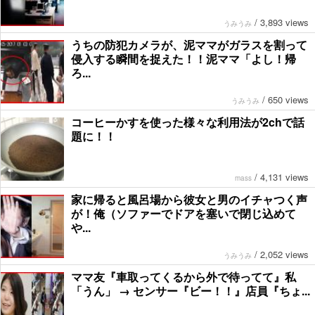
/
3,893 views
うみうみ
うちの防犯カメラが、泥ママがガラスを割って
侵入する瞬間を捉えた！！泥ママ「よし！帰
ろ...
/
650 views
うみうみ
コーヒーかすを使った様々な利用法が2chで話
題に！！
/
4,131 views
mass
家に帰ると風呂場から彼女と男のイチャつく声
が！俺（ソファーでドアを塞いで閉じ込めて
や...
/
2,052 views
うみうみ
ママ友『車取ってくるから外で待ってて』私
「うん」 → センサー『ビー！！』店員『ちょ...