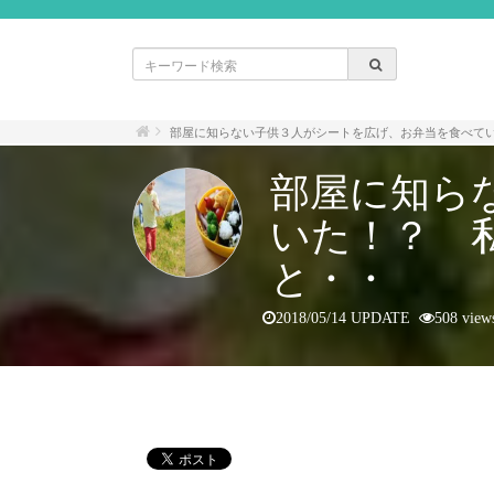
部屋に知らない子供３人がシートを広げ、お弁当を食べて
部屋に知ら
いた！？ 
と・・
2018/05/14 UPDATE
508 view