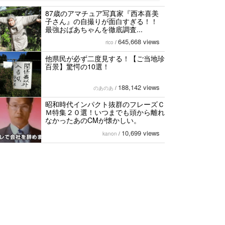
87歳のアマチュア写真家『西本喜美
子さん』の自撮りが面白すぎる！！
最強おばあちゃんを徹底調査...
645,668 views
rico
/
他県民が必ず二度見する！【ご当地珍
百景】驚愕の10選！
188,142 views
のあのあ
/
昭和時代インパクト抜群のフレーズＣ
Ｍ特集２０選！いつまでも頭から離れ
なかったあのCMが懐かしい。
10,699 views
kanon
/