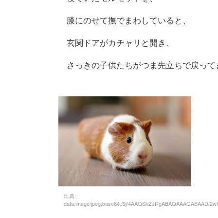
膝にのせて撫でまわしていると、
玄関ドアがカチャリと開き、
さっきの子供たちがつま先立ちで戻って
出典:
data:image/jpeg;base64,/9j/4AAQSkZJRgABAQAAAQABAAD