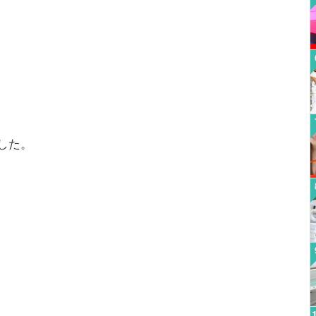
した。
。