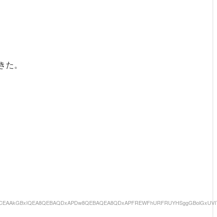
きた。
/2wCEAAkGBxIQEA8QEBAQDxAPDw8QEBAQEA8QDxAPFREWFhURFRUYHSggGBolGxUVITEhJS