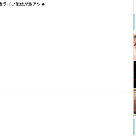
近ライブ配信が激アツ🔥