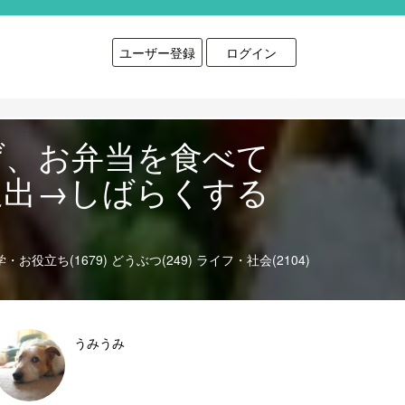
ユーザー登録
ログイン
げ、お弁当を食べて
退出→しばらくする
学・お役立ち(1679)
どうぶつ(249)
ライフ・社会(2104)
うみうみ