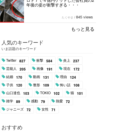
ロト７で４億円ゲットした会社員の2
年後の姿が衝撃すぎる・・・
845 views
たくやま
/
もっと見る
人気のキーワード
いま話題のキーワード
Twitter
衝撃
炎上
827
584
237
芸能人
画像
現在
205
191
172
結婚
動画
理由
170
131
124
子供
整形
怖い話
120
109
108
山口達也
TOKIO
猫
103
102
101
雑学
感動
熱愛
89
79
72
ジャニーズ
女性
72
71
おすすめ