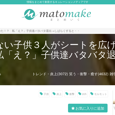
情報をまとめて創造するキュレーションメディアです
いた！？ 私「え？」子供達バタバタ退出→しばらくすると・・
ない子供３人がシートを広
私「え？」子供達バタバタ
トレンド・炎上(3072)
笑う・衝撃・癒す(4632)
雑
s
子供
炎上
衝撃
2ch
モルモット
お気に入りに追加