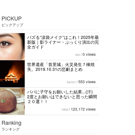
PICKUP
ピックアップ
バズる“涙袋メイク”はこれ！2025年最
新版｜影ライナー・ぷっくり演出の完
全ガイド
0 views
sss
/
世界遺産「首里城」火災発生７棟焼
失。2019.10.31の悲劇まとめ
553 views
kanon
/
パパに子守をお願いした結果...(汗)
2度とお願いはできないと思った瞬間
２０選！！
123,172 views
mirai
/
Ranking
ランキング