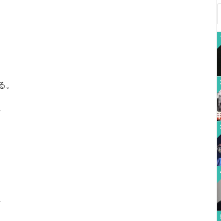
る。
。
。