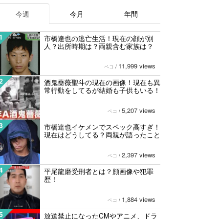
今週
今月
年間
1
市橋達也の逃亡生活！現在の顔が別
人？出所時期は？両親含む家族は？
11,999 views
ペコ
/
2
酒鬼薔薇聖斗の現在の画像！現在も異
常行動をしてるが結婚も子供もいる！
5,207 views
ペコ
/
3
市橋達也イケメンでスペック高すぎ！
現在はどうしてる？両親が語ったこと
2,397 views
ペコ
/
4
平尾龍磨受刑者とは？顔画像や犯罪
歴！
1,884 views
ペコ
/
5
放送禁止になったCMやアニメ、ドラ