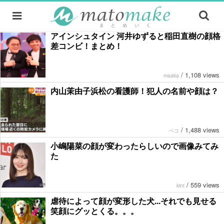
アインシュタイン 河井ゆずると稲田直樹の顔格
差コンビ！まとめ！
/
1,108 views
maaka
内山茉由子浜松の看護師！犯人の名前や顔は？
/
1,488 views
ペコ
小嶋陽菜の顔が変わったらしいので画像みてみ
た
/
559 views
kint
虐待によって顔が変形した犬...それでも見せる
笑顔にグッとくる。。。