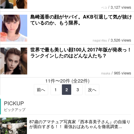
/
3,127 views
ペコ
島崎遥香の顔がヤバイ。AKB引退して気が抜け
ているのか、もう限界。
/
3,526 views
nagai ritsu
世界で最も美しい顔100人 2017年版が発表っ！
ランクインしたのはどんな人たち？
/
965 views
maaka
11件〜20件 (全22件)
前へ
1
2
3
次へ
PICKUP
ピックアップ
87歳のアマチュア写真家『西本喜美子さん』の自撮り
が面白すぎる！！ 最強おばあちゃんを徹底調査...