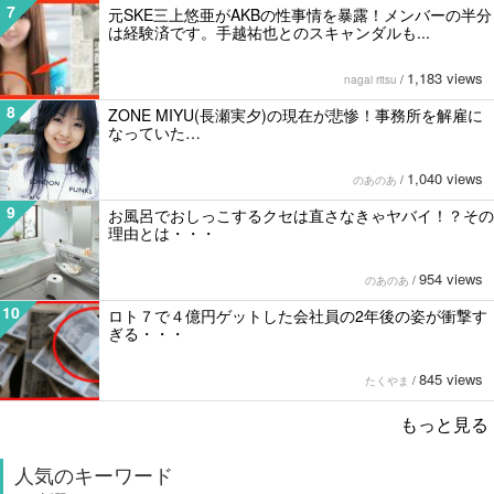
7
元SKE三上悠亜がAKBの性事情を暴露！メンバーの半分
は経験済です。手越祐也とのスキャンダルも...
1,183 views
nagai ritsu
/
8
ZONE MIYU(長瀬実夕)の現在が悲惨！事務所を解雇に
なっていた…
1,040 views
のあのあ
/
9
お風呂でおしっこするクセは直さなきゃヤバイ！？その
理由とは・・・
954 views
のあのあ
/
10
ロト７で４億円ゲットした会社員の2年後の姿が衝撃す
ぎる・・・
845 views
たくやま
/
もっと見る
人気のキーワード