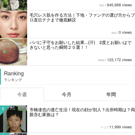
645,668 views
rico
/
毛穴レス肌を作る方法｜下地・ファンデの選び方からプ
ロ直伝テクまで徹底解説
0 views
sss
/
パパに子守をお願いした結果...(汗) 2度とお願いはで
きないと思った瞬間２０選！！
123,172 views
mirai
/
Ranking
ランキング
今週
今月
年間
1
市橋達也の逃亡生活！現在の顔が別人？出所時期は？両
親含む家族は？
11,999 views
ペコ
/