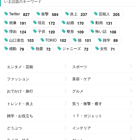
いま話題のキーワード
Twitter
衝撃
炎上
芸能人
827
584
237
205
画像
現在
結婚
動画
191
172
170
131
理由
子供
整形
怖い話
124
120
109
108
山口達也
TOKIO
猫
雑学
103
102
101
89
感動
熱愛
ジャニーズ
女性
79
72
72
71
エンタメ・芸能
スポーツ
ファッション
美容・ケア
おでかけ・旅行
グルメ
トレンド・炎上
笑う・衝撃・癒す
雑学・お役立ち
ＩＴ・ガジェット
どうぶつ
インテリア
ライフ・社会
ゲーム