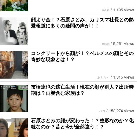
/
1,195 views
mass
顔より金！？石原さとみ、カリスマ社長との熱
愛報道に多くの疑問の声が！！
/
5,261 views
mass
コンクリートから顔が！？ベルメスの顔とその
奇妙な現象とは！？
/
1,315 views
あとらす
市橋達也の逃亡生活！現在の顔が別人？出所時
期は？両親含む家族は？
/
152,274 views
ペコ
石原さとみの顔が変わった！？整形なのか？化
粧なのか？昔と今が全然違う！？