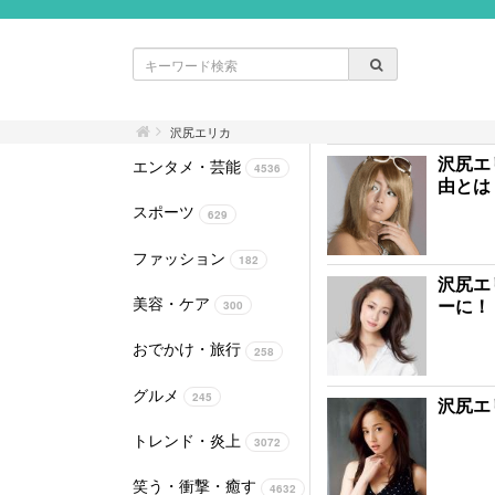
沢尻エリカ
沢尻エ
エンタメ・芸能
4536
由とは
スポーツ
629
ファッション
182
沢尻エ
美容・ケア
ーに！
300
おでかけ・旅行
258
グルメ
245
沢尻エ
トレンド・炎上
3072
笑う・衝撃・癒す
4632