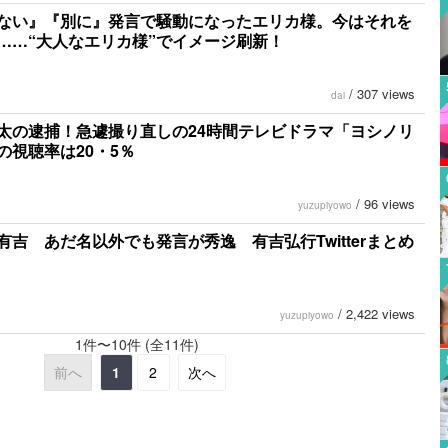
ない』『別に』発言で騒動になったエリカ様。今はそれを
……“大人なエリカ様”でイメージ刷新！
/
307 views
dai
太の逮捕！急遽撮り直しの24時間テレビドラマ「ヨシノリ
の視聴率は20・5％
/
96 views
yuzupiyowo
有吉 あだ名以外でも発言が秀逸 有吉弘行Twitterまとめ
/
2,422 views
yuzupiyowo
1件〜10件 (全11件)
前へ
1
2
次へ