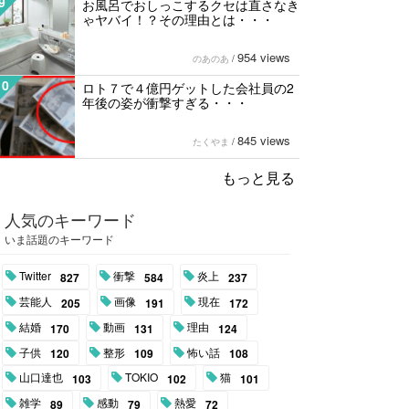
9
お風呂でおしっこするクセは直さなき
ゃヤバイ！？その理由とは・・・
954 views
のあのあ
/
10
ロト７で４億円ゲットした会社員の2
年後の姿が衝撃すぎる・・・
845 views
たくやま
/
もっと見る
人気のキーワード
いま話題のキーワード
Twitter
衝撃
炎上
827
584
237
芸能人
画像
現在
205
191
172
結婚
動画
理由
170
131
124
子供
整形
怖い話
120
109
108
山口達也
TOKIO
猫
103
102
101
雑学
感動
熱愛
89
79
72