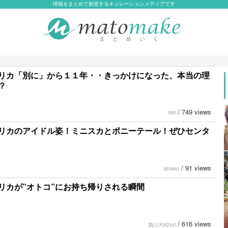
情報をまとめて創造するキュレーションメディアです
リカ「別に」から１１年・・きっかけになった、本当の理
？
/
749 views
ririri
リカのアイドル姿！ミニスカとポニーテール！ぜひセンタ
/
91 views
kinako
リカが”オトコ”にお持ち帰りされる瞬間
/
616 views
負け犬62xxi