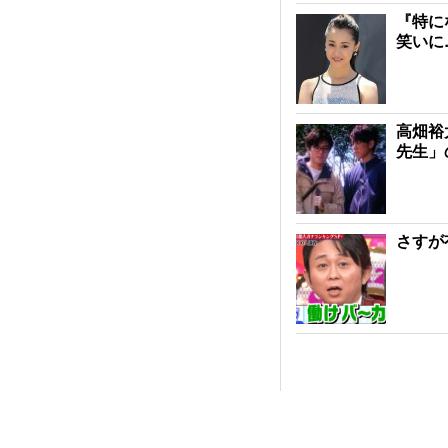
『特に
笑いに
高畑裕
先生」
さすが