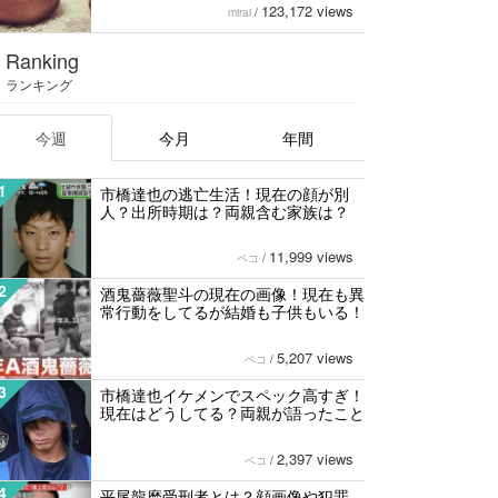
123,172 views
mirai
/
Ranking
ランキング
今週
今月
年間
1
市橋達也の逃亡生活！現在の顔が別
人？出所時期は？両親含む家族は？
11,999 views
ペコ
/
2
酒鬼薔薇聖斗の現在の画像！現在も異
常行動をしてるが結婚も子供もいる！
5,207 views
ペコ
/
3
市橋達也イケメンでスペック高すぎ！
現在はどうしてる？両親が語ったこと
2,397 views
ペコ
/
4
平尾龍磨受刑者とは？顔画像や犯罪