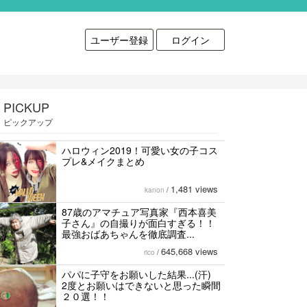
ユーザー登録
ログイン
PICKUP
ピックアップ
ハロウィン2019！可愛い女の子コス
プレ&メイクまとめ
1,481 views
kanon
/
87歳のアマチュア写真家『西本喜美
子さん』の自撮りが面白すぎる！！
最強おばあちゃんを徹底調査...
645,668 views
rico
/
パパに子守をお願いした結果...(汗)
2度とお願いはできないと思った瞬間
２０選！！