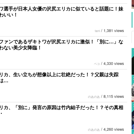
ワ選手が日本人女優の沢尻エリカに似ていると話題に！妹
わいい！
/
1,381 views
tani
ファンであるザキトワが沢尻エリカに激似！「別に…」な
わない美少女降臨！
/
4,330 views
ペコ
リカ、生い立ちが想像以上に壮絶だった！？父親は失踪
は…
/
8,115 views
のあのあ
リカ、「別に」発言の原因は竹内結子だった！？その真相
・
/
4,260 views
のあのあ