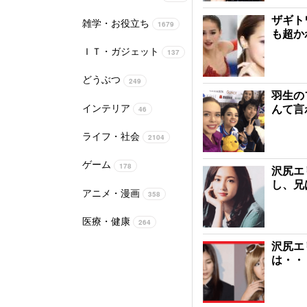
ザギト
雑学・お役立ち
1679
も超か
ＩＴ・ガジェット
137
どうぶつ
249
羽生の
インテリア
んて言
46
ライフ・社会
2104
ゲーム
178
沢尻エ
し、兄
アニメ・漫画
358
医療・健康
264
沢尻エ
は・・