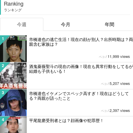
Ranking
ランキング
今週
今月
年間
1
市橋達也の逃亡生活！現在の顔が別人？出所時期は？両
親含む家族は？
11,999 views
ペコ
/
2
酒鬼薔薇聖斗の現在の画像！現在も異常行動をしてるが
結婚も子供もいる！
5,207 views
ペコ
/
3
市橋達也イケメンでスペック高すぎ！現在はどうして
る？両親が語ったこと
2,397 views
ペコ
/
4
平尾龍磨受刑者とは？顔画像や犯罪歴！