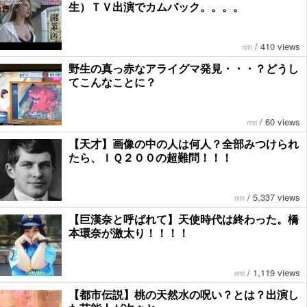
生）ＴＶ出演でカムバック。。。。
/
410 views
ririri
野生の真っ赤なアライグマ発見・・・？どうし
てこんなことに？
/
60 views
ririri
【天才】画像の中の人は何人？全部みつけられ
たら、ＩＱ２００の超難問！！！
/
5,337 views
ririri
【巨漢奈と呼ばれて】天使時代は終わった。橋
本環奈が激太り！！！！
/
1,119 views
ririri
【都市伝説】桃の天然水の呪い？とは？出演し