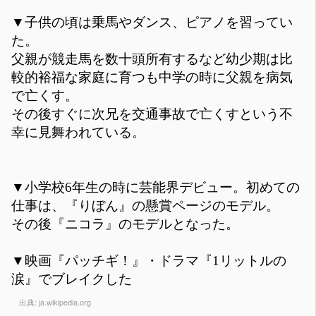
▼子供の頃は乗馬やダンス、ピアノを習ってい
た。
父親が競走馬を数十頭所有するなど幼少期は比
較的裕福な家庭に育つも中学の時に父親を病気
で亡くす。
その後すぐに次兄を交通事故で亡くすという不
幸に見舞われている。
▼小学校6年生の時に芸能界デビュー。初めての
仕事は、『りぼん』の懸賞ページのモデル。
その後『ニコラ』のモデルとなった。
▼映画『パッチギ！』・ドラマ『1リットルの
涙』でブレイクした
出典:
ja.wikipedia.org