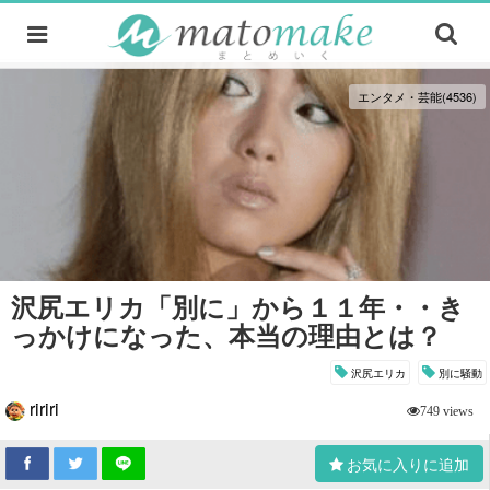
エンタメ・芸能(4536)
沢尻エリカ「別に」から１１年・・き
っかけになった、本当の理由とは？
沢尻エリカ
別に騒動
ririri
749 views
お気に入りに追加