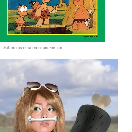
出典:
images-fe.ssl-images-amazon.com