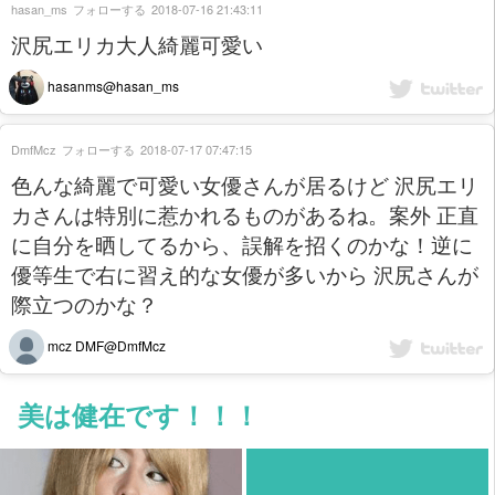
hasan_ms
フォローする
2018-07-16 21:43:11
沢尻エリカ大人綺麗可愛い
hasanms@hasan_ms
DmfMcz
フォローする
2018-07-17 07:47:15
色んな綺麗で可愛い女優さんが居るけど 沢尻エリ
カさんは特別に惹かれるものがあるね。案外 正直
に自分を晒してるから、誤解を招くのかな！逆に
優等生で右に習え的な女優が多いから 沢尻さんが
際立つのかな？
mcz DMF@DmfMcz
美は健在です！！！