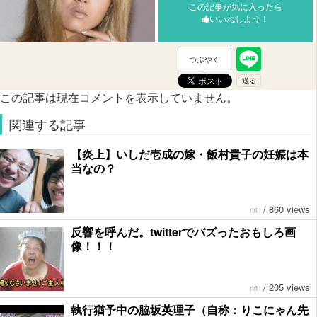
この記事が気に入ったら
いいねしよう！
つぶやく
この記事は現在コメントを表示していません。
関連する記事
【炎上】いしだ壱成の嫁・飯村貴子の妊娠は本
当なの？
/
860 views
ririri
反響を呼んだ。twitterでバズったおもしろ画
像！！！
/
205 views
ririri
執行猶予中の脇坂英理子（自称：りこにゃん先