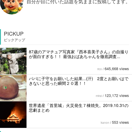
自分が目に付いた話題を気ままに投稿してます。
PICKUP
ピックアップ
87歳のアマチュア写真家『西本喜美子さん』の自撮り
が面白すぎる！！ 最強おばあちゃんを徹底調査...
645,668 views
rico
/
パパに子守をお願いした結果...(汗) 2度とお願いはで
きないと思った瞬間２０選！！
123,172 views
mirai
/
世界遺産「首里城」火災発生７棟焼失。2019.10.31の
悲劇まとめ
553 views
kanon
/