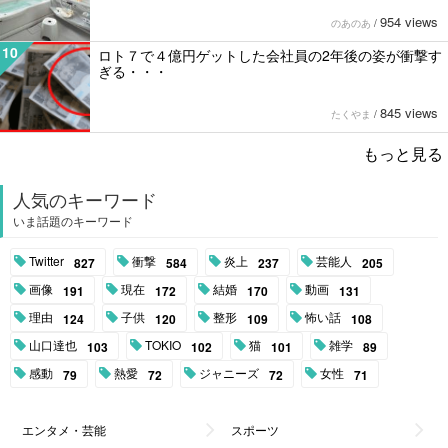
954 views
のあのあ
/
10
ロト７で４億円ゲットした会社員の2年後の姿が衝撃す
ぎる・・・
845 views
たくやま
/
もっと見る
人気のキーワード
いま話題のキーワード
Twitter
衝撃
炎上
芸能人
827
584
237
205
画像
現在
結婚
動画
191
172
170
131
理由
子供
整形
怖い話
124
120
109
108
山口達也
TOKIO
猫
雑学
103
102
101
89
感動
熱愛
ジャニーズ
女性
79
72
72
71
エンタメ・芸能
スポーツ