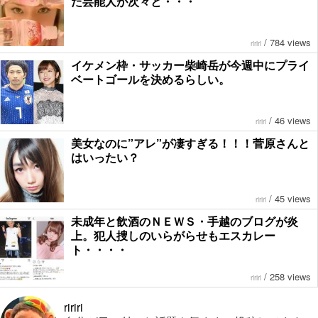
た芸能人が次々と・・・
/
784 views
ririri
イケメン枠・サッカー柴崎岳が今週中にプライ
ベートゴールを決めるらしい。
/
46 views
ririri
美女なのに”アレ”が凄すぎる！！！菅原さんと
はいったい？
/
45 views
ririri
未成年と飲酒のＮＥＷＳ・手越のブログが炎
上。犯人捜しのいらがらせもエスカレー
ト・・・・
/
258 views
ririri
ririri