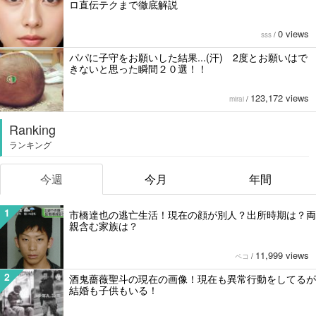
ロ直伝テクまで徹底解説
0 views
sss
/
パパに子守をお願いした結果...(汗) 2度とお願いはで
きないと思った瞬間２０選！！
123,172 views
mirai
/
Ranking
ランキング
今週
今月
年間
1
市橋達也の逃亡生活！現在の顔が別人？出所時期は？両
親含む家族は？
11,999 views
ペコ
/
2
酒鬼薔薇聖斗の現在の画像！現在も異常行動をしてるが
結婚も子供もいる！