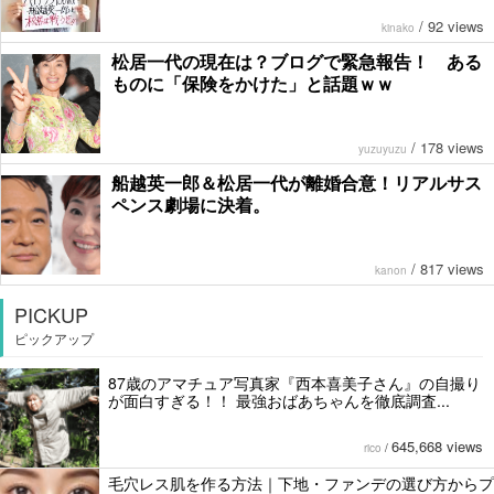
/
92 views
kinako
松居一代の現在は？ブログで緊急報告！ ある
ものに「保険をかけた」と話題ｗｗ
/
178 views
yuzuyuzu
船越英一郎＆松居一代が離婚合意！リアルサス
ペンス劇場に決着。
/
817 views
kanon
PICKUP
ピックアップ
87歳のアマチュア写真家『西本喜美子さん』の自撮り
が面白すぎる！！ 最強おばあちゃんを徹底調査...
645,668 views
rico
/
毛穴レス肌を作る方法｜下地・ファンデの選び方からプ