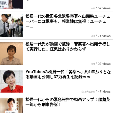
/
57 views
ririri
松居一代の世田谷北沢警察署へ出頭時ユーチュ
ーバーには返事も、報道陣は無視！ユーチュ
ー...
/
71 views
kint
松居一代氏が動画で復帰！警察署へ出頭予行し
て実行した…狂気はありかわらず
/
27 views
kint
YouTuberの松居一代「警察へ」約1年ぶりとな
る動画を公開し37万再生を記録ｗｗ
/
47 views
負け犬62xxi
松居一代からの緊急報告で動画アップ！船越英
一郎から刑事告訴！