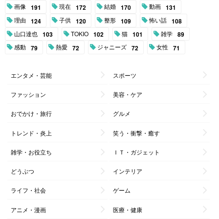
画像
現在
結婚
動画
191
172
170
131
理由
子供
整形
怖い話
124
120
109
108
山口達也
TOKIO
猫
雑学
103
102
101
89
感動
熱愛
ジャニーズ
女性
79
72
72
71
エンタメ・芸能
スポーツ
ファッション
美容・ケア
おでかけ・旅行
グルメ
トレンド・炎上
笑う・衝撃・癒す
雑学・お役立ち
ＩＴ・ガジェット
どうぶつ
インテリア
ライフ・社会
ゲーム
アニメ・漫画
医療・健康