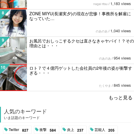
1,183 views
nagai ritsu
/
8
ZONE MIYU(長瀬実夕)の現在が悲惨！事務所を解雇に
なっていた…
1,040 views
のあのあ
/
9
お風呂でおしっこするクセは直さなきゃヤバイ！？その
理由とは・・・
954 views
のあのあ
/
10
ロト７で４億円ゲットした会社員の2年後の姿が衝撃す
ぎる・・・
845 views
たくやま
/
もっと見る
人気のキーワード
いま話題のキーワード
Twitter
衝撃
炎上
芸能人
827
584
237
205