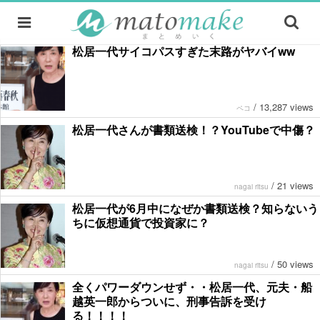
松居一代サイコパスすぎた末路がヤバイww
/
13,287 views
ペコ
松居一代さんが書類送検！？YouTubeで中傷？
/
21 views
nagai ritsu
松居一代が6月中になぜか書類送検？知らないう
ちに仮想通貨で投資家に？
/
50 views
nagai ritsu
全くパワーダウンせず・・松居一代、元夫・船
越英一郎からついに、刑事告訴を受け
る！！！！