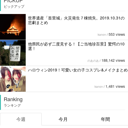
ピックアップ
世界遺産「首里城」火災発生７棟焼失。2019.10.31の
悲劇まとめ
553 views
kanon
/
他県民が必ず二度見する！【ご当地珍百景】驚愕の10
選！
188,142 views
のあのあ
/
ハロウィン2019！可愛い女の子コスプレ&メイクまとめ
1,481 views
kanon
/
Ranking
ランキング
今週
今月
年間