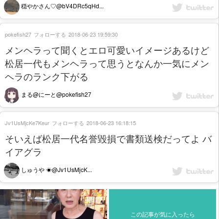
穏やかさん♡@bV4DRc5qHd...
pokefish27
フォローする
2018-06-23 19:59:30
メンヘラって聞くとエロ可愛いイメージあるけど
松居一代もメンヘラって思うとなんか一気にメン
ヘラのランク下がる
まる@にーと@pokefish27
Jv1UsMjcKe7Keur
フォローする
2018-06-23 16:18:15
そいえば松居一代名誉毀損で書類送検だってよ バ
イアグラ
しゅうや ☀︎@Jv1UsMjcK...
この記事が気に入ったら