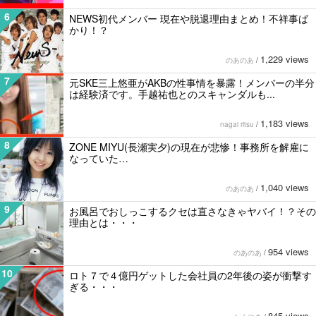
6
NEWS初代メンバー 現在や脱退理由まとめ！不祥事ば
かり！？
1,229 views
のあのあ
/
7
元SKE三上悠亜がAKBの性事情を暴露！メンバーの半分
は経験済です。手越祐也とのスキャンダルも...
1,183 views
nagai ritsu
/
8
ZONE MIYU(長瀬実夕)の現在が悲惨！事務所を解雇に
なっていた…
1,040 views
のあのあ
/
9
お風呂でおしっこするクセは直さなきゃヤバイ！？その
理由とは・・・
954 views
のあのあ
/
10
ロト７で４億円ゲットした会社員の2年後の姿が衝撃す
ぎる・・・
845 views