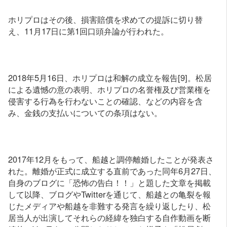
ホリプロはその後、損害賠償を求めての提訴に切り替
え、11月17日に第1回口頭弁論が行われた。
2018年5月16日、ホリプロは和解の成立を報告[9]。松居
による遺憾の意の表明、ホリプロの名誉権及び営業権を
侵害する行為を行わないことの確認、などの内容を含
み、金銭の支払いについての条項はない。
2017年12月をもって、船越と調停離婚したことが発表さ
れた。離婚が正式に成立する直前であった同年6月27日、
自身のブログに「恐怖の告白！！」と題した文章を掲載
して以降、ブログやTwitterを通じて、船越との亀裂を報
じたメディアや船越を非難する発言を繰り返したり、松
居当人が出演してそれらの経緯を独白する自作動画を断