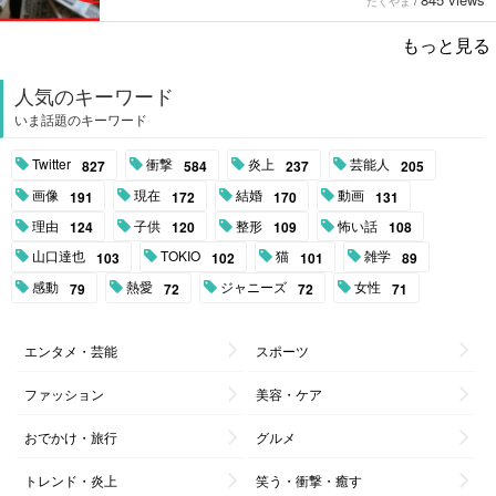
たくやま
/
もっと見る
人気のキーワード
いま話題のキーワード
Twitter
衝撃
炎上
芸能人
827
584
237
205
画像
現在
結婚
動画
191
172
170
131
理由
子供
整形
怖い話
124
120
109
108
山口達也
TOKIO
猫
雑学
103
102
101
89
感動
熱愛
ジャニーズ
女性
79
72
72
71
エンタメ・芸能
スポーツ
ファッション
美容・ケア
おでかけ・旅行
グルメ
トレンド・炎上
笑う・衝撃・癒す