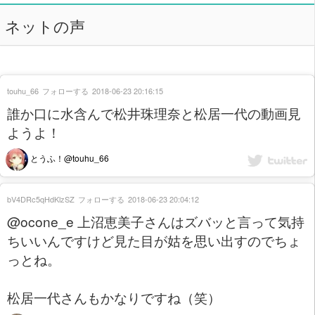
ネットの声
touhu_66
フォローする
2018-06-23 20:16:15
誰か口に水含んで松井珠理奈と松居一代の動画見
ようよ！
とうふ！@touhu_66
bV4DRc5qHdKlzSZ
フォローする
2018-06-23 20:04:12
@ocone_e 上沼恵美子さんはズバッと言って気持
ちいいんですけど見た目が姑を思い出すのでちょ
っとね。
松居一代さんもかなりですね（笑）