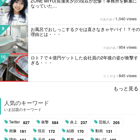
ZONE MIYU(長瀬実夕)の現在が悲惨！事務所を解雇に
なっていた…
1,040 views
のあのあ
/
9
お風呂でおしっこするクセは直さなきゃヤバイ！？その
理由とは・・・
954 views
のあのあ
/
10
ロト７で４億円ゲットした会社員の2年後の姿が衝撃す
ぎる・・・
845 views
たくやま
/
もっと見る
人気のキーワード
いま話題のキーワード
Twitter
衝撃
炎上
芸能人
827
584
237
205
画像
現在
結婚
動画
191
172
170
131
理由
子供
整形
怖い話
124
120
109
108