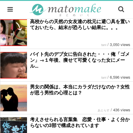
高校からの天然の女友達の枕元に避〇具を置い
ておいたら、結末が恐ろしい結果に。。。
/
3,050 views
tani
バイト先のデブ女に告白された・・・俺「ゴメ
ン」→１年後、痩せて可愛くなった女にメー
ル...
/
6,596 views
tani
男女の関係は、本当にカラダだけなのか？女性
が思う男性の心理とは？
/
436 views
あとらす
考えさせられる言葉集 恋愛・仕事・よく分か
らないの3部で構成されています