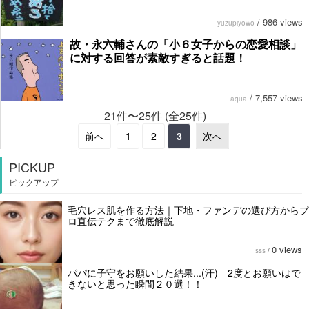
/
986 views
yuzupiyowo
故・永六輔さんの「小６女子からの恋愛相談」
に対する回答が素敵すぎると話題！
/
7,557 views
aqua
21件〜25件 (全25件)
前へ
1
2
3
次へ
PICKUP
ピックアップ
毛穴レス肌を作る方法｜下地・ファンデの選び方からプ
ロ直伝テクまで徹底解説
0 views
sss
/
パパに子守をお願いした結果...(汗) 2度とお願いはで
きないと思った瞬間２０選！！