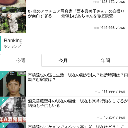
123,172 views
mirai
/
87歳のアマチュア写真家『西本喜美子さん』の自撮り
が面白すぎる！！ 最強おばあちゃんを徹底調査...
645,668 views
rico
/
Ranking
ランキング
今週
今月
年間
1
市橋達也の逃亡生活！現在の顔が別人？出所時期は？両
親含む家族は？
11,999 views
ペコ
/
2
酒鬼薔薇聖斗の現在の画像！現在も異常行動をしてるが
結婚も子供もいる！
5,207 views
ペコ
/
3
市橋達也イケメンでスペック高すぎ！現在はどうして