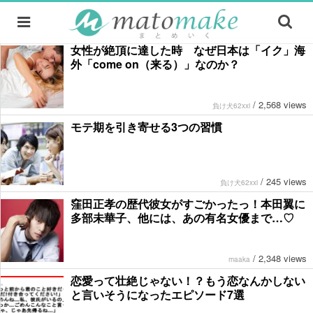
女性が絶頂に達した時 なぜ日本は「イク」海
外「come on（来る）」なのか？
/
2,568 views
負け犬62xxi
モテ期を引き寄せる3つの習慣
/
245 views
負け犬62xxi
窪田正孝の歴代彼女がすごかったっ！本田翼に
多部未華子、他には、あの有名女優まで…♡
/
2,348 views
maaka
恋愛って壮絶じゃない！？もう恋なんかしない
と言いそうになったエピソード7選