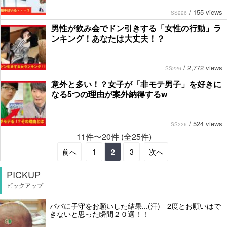
/
155 views
SS226
男性が飲み会でドン引きする「女性の行動」ラ
ンキング！あなたは大丈夫！？
/
2,772 views
SS226
意外と多い！？女子が「非モテ男子」を好きに
なる5つの理由が案外納得するw
/
524 views
SS226
11件〜20件 (全25件)
前へ
1
2
3
次へ
PICKUP
ピックアップ
パパに子守をお願いした結果...(汗) 2度とお願いはで
きないと思った瞬間２０選！！