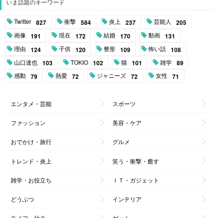
いま話題のキーワード
Twitter
衝撃
炎上
芸能人
827
584
237
205
画像
現在
結婚
動画
191
172
170
131
理由
子供
整形
怖い話
124
120
109
108
山口達也
TOKIO
猫
雑学
103
102
101
89
感動
熱愛
ジャニーズ
女性
79
72
72
71
エンタメ・芸能
スポーツ
ファッション
美容・ケア
おでかけ・旅行
グルメ
トレンド・炎上
笑う・衝撃・癒す
雑学・お役立ち
ＩＴ・ガジェット
どうぶつ
インテリア
ライフ・社会
ゲーム