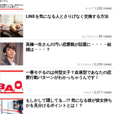
/
1,232 views
riochi
LINEを気になる人とさりげなく交換する方法
/
85 views
負け犬62xxi
高橋一生さんの汚い恋愛観が話題に・・・・結
婚は・・・？
/
2,339 views
負け犬62xxi
一番モテるのは何型女子？血液型であなたの恋
愛行動パターンがわかっちゃうんです！
/
2,317 views
maaka
もしかして隠してる…!? 気になる彼が彼女持ち
かを見分けるポイントとは！？