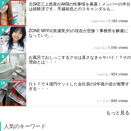
7
元SKE三上悠亜がAKBの性事情を暴露！メンバーの半分
は経験済です。手越祐也とのスキャンダルも...
1,183 views
nagai ritsu
/
8
ZONE MIYU(長瀬実夕)の現在が悲惨！事務所を解雇に
なっていた…
1,040 views
のあのあ
/
9
お風呂でおしっこするクセは直さなきゃヤバイ！？その
理由とは・・・
954 views
のあのあ
/
10
ロト７で４億円ゲットした会社員の2年後の姿が衝撃す
ぎる・・・
845 views
たくやま
/
もっと見る
人気のキーワード