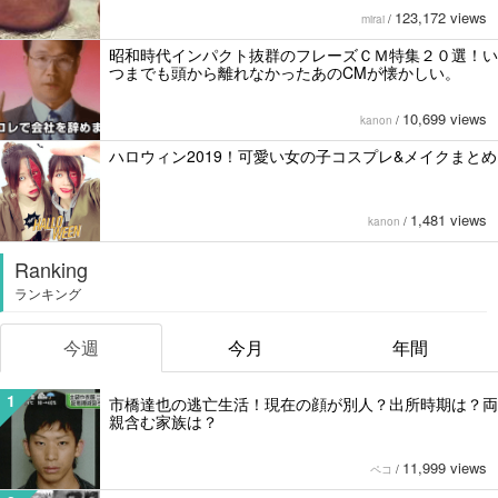
123,172 views
mirai
/
昭和時代インパクト抜群のフレーズＣＭ特集２０選！い
つまでも頭から離れなかったあのCMが懐かしい。
10,699 views
kanon
/
ハロウィン2019！可愛い女の子コスプレ&メイクまとめ
1,481 views
kanon
/
Ranking
ランキング
今週
今月
年間
1
市橋達也の逃亡生活！現在の顔が別人？出所時期は？両
親含む家族は？
11,999 views
ペコ
/