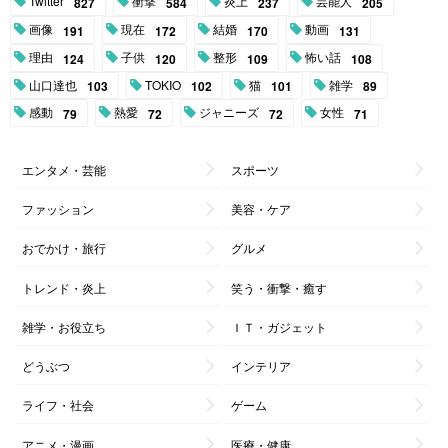
Twitter
衝撃
炎上
芸能人
827
584
237
205
画像
現在
結婚
動画
191
172
170
131
理由
子供
整形
怖い話
124
120
109
108
山口達也
TOKIO
猫
雑学
103
102
101
89
感動
熱愛
ジャニーズ
女性
79
72
72
71
エンタメ・芸能
スポーツ
ファッション
美容・ケア
おでかけ・旅行
グルメ
トレンド・炎上
笑う・衝撃・癒す
雑学・お役立ち
ＩＴ・ガジェット
どうぶつ
インテリア
ライフ・社会
ゲーム
アニメ・漫画
医療・健康