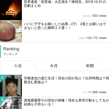
世界遺産「首里城」火災発生７棟焼失。2019.10.31の
悲劇まとめ
553 views
kanon
/
パパに子守をお願いした結果...(汗) 2度とお願いはで
きないと思った瞬間２０選！！
123,172 views
mirai
/
Ranking
ランキング
今週
今月
年間
1
市橋達也の逃亡生活！現在の顔が別人？出所時期は？両
親含む家族は？
11,999 views
ペコ
/
2
酒鬼薔薇聖斗の現在の画像！現在も異常行動をしてるが
結婚も子供もいる！