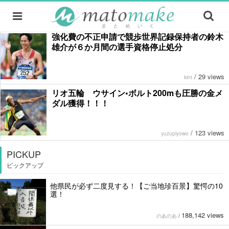
強化費の不正申請で競歩世界記録保持者の鈴木
雄介が６か月間の選手資格停止処分
/
29 views
kint
リオ五輪 ウサイン•ボルト200mも圧勝の金メ
ダル獲得！！！
/
123 views
yuzupiyowo
PICKUP
ピックアップ
他県民が必ず二度見する！【ご当地珍百景】驚愕の10
選！
188,142 views
のあのあ
/