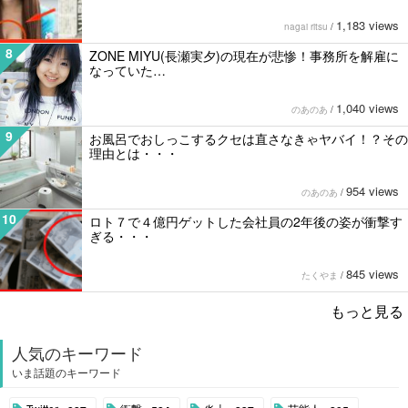
1,183 views
nagai ritsu
/
8
ZONE MIYU(長瀬実夕)の現在が悲惨！事務所を解雇に
なっていた…
1,040 views
のあのあ
/
9
お風呂でおしっこするクセは直さなきゃヤバイ！？その
理由とは・・・
954 views
のあのあ
/
10
ロト７で４億円ゲットした会社員の2年後の姿が衝撃す
ぎる・・・
845 views
たくやま
/
もっと見る
人気のキーワード
いま話題のキーワード