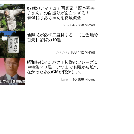
87歳のアマチュア写真家『西本喜美
子さん』の自撮りが面白すぎる！！
最強おばあちゃんを徹底調査...
645,668 views
rico
/
他県民が必ず二度見する！【ご当地珍
百景】驚愕の10選！
188,142 views
のあのあ
/
昭和時代インパクト抜群のフレーズＣ
Ｍ特集２０選！いつまでも頭から離れ
なかったあのCMが懐かしい。
10,699 views
kanon
/