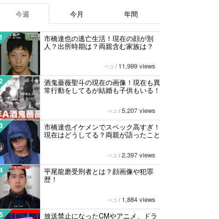
今週
今月
年間
1
市橋達也の逃亡生活！現在の顔が別
人？出所時期は？両親含む家族は？
11,999 views
ペコ
/
2
酒鬼薔薇聖斗の現在の画像！現在も異
常行動をしてるが結婚も子供もいる！
5,207 views
ペコ
/
3
市橋達也イケメンでスペック高すぎ！
現在はどうしてる？両親が語ったこと
2,397 views
ペコ
/
4
平尾龍磨受刑者とは？顔画像や犯罪
歴！
1,884 views
ペコ
/
5
放送禁止になったCMやアニメ、ドラ