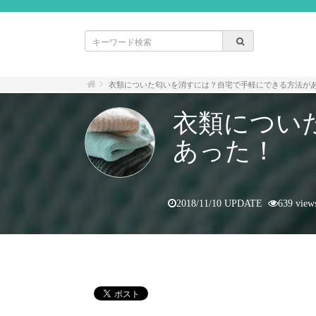
衣類についた匂いを消すには？自宅で手軽にできる方法が
衣類につい
あった！
2018/11/10 UPDATE
639 view