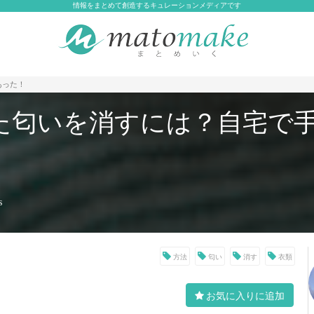
情報をまとめて創造するキュレーションメディアです
あった！
た匂いを消すには？自宅で
s
方法
匂い
消す
衣類
お気に入りに追加