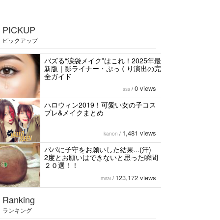
PICKUP
ピックアップ
バズる“涙袋メイク”はこれ！2025年最
新版｜影ライナー・ぷっくり演出の完
全ガイド
0 views
sss
/
ハロウィン2019！可愛い女の子コス
プレ&メイクまとめ
1,481 views
kanon
/
パパに子守をお願いした結果...(汗)
2度とお願いはできないと思った瞬間
２０選！！
123,172 views
mirai
/
Ranking
ランキング