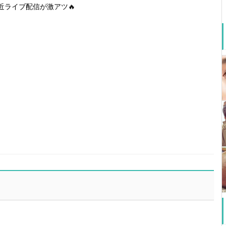
近ライブ配信が激アツ🔥