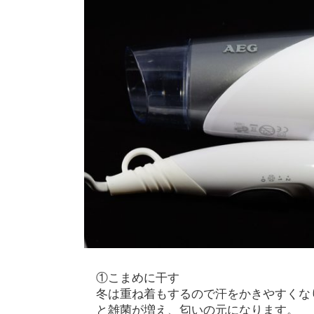
①こまめに干す
冬は重ね着もするので汗をかきやすくな
と雑菌が増え、匂いの元になります。