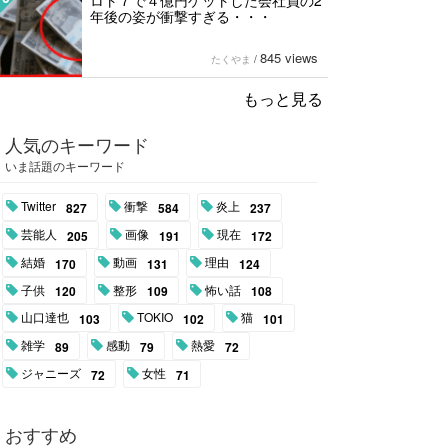
ロト７で４億円ゲットした会社員の2
年後の姿が衝撃すぎる・・・
845 views
たくやま
/
もっと見る
人気のキーワード
いま話題のキーワード
Twitter
衝撃
炎上
827
584
237
芸能人
画像
現在
205
191
172
結婚
動画
理由
170
131
124
子供
整形
怖い話
120
109
108
山口達也
TOKIO
猫
103
102
101
雑学
感動
熱愛
89
79
72
ジャニーズ
女性
72
71
おすすめ