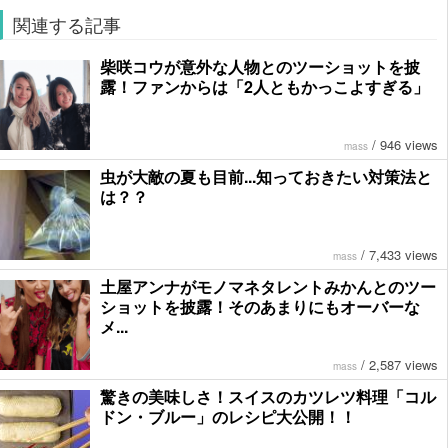
関連する記事
柴咲コウが意外な人物とのツーショットを披
露！ファンからは「2人ともかっこよすぎる」
/
946 views
mass
虫が大敵の夏も目前...知っておきたい対策法と
は？？
/
7,433 views
mass
土屋アンナがモノマネタレントみかんとのツー
ショットを披露！そのあまりにもオーバーな
メ...
/
2,587 views
mass
驚きの美味しさ！スイスのカツレツ料理「コル
ドン・ブルー」のレシピ大公開！！