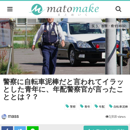
笑う・衝撃・癒す(4632)
警察に自転車泥棒だと言われてイラッ
とした青年に、年配警察官が言ったこ
ととは？？
警察
青年
年配
自転車泥棒
mass
3,918 views