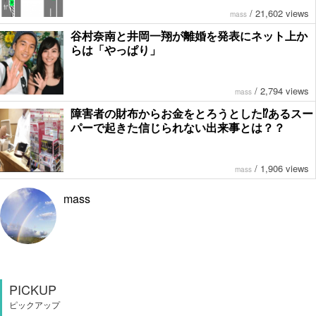
/
21,602 views
mass
谷村奈南と井岡一翔が離婚を発表にネット上か
らは「やっぱり」
/
2,794 views
mass
障害者の財布からお金をとろうとした⁉︎あるスー
パーで起きた信じられない出来事とは？？
/
1,906 views
mass
mass
PICKUP
ピックアップ