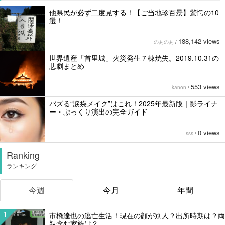
他県民が必ず二度見する！【ご当地珍百景】驚愕の10
選！
188,142 views
のあのあ
/
世界遺産「首里城」火災発生７棟焼失。2019.10.31の
悲劇まとめ
553 views
kanon
/
バズる“涙袋メイク”はこれ！2025年最新版｜影ライナ
ー・ぷっくり演出の完全ガイド
0 views
sss
/
Ranking
ランキング
今週
今月
年間
1
市橋達也の逃亡生活！現在の顔が別人？出所時期は？両
親含む家族は？