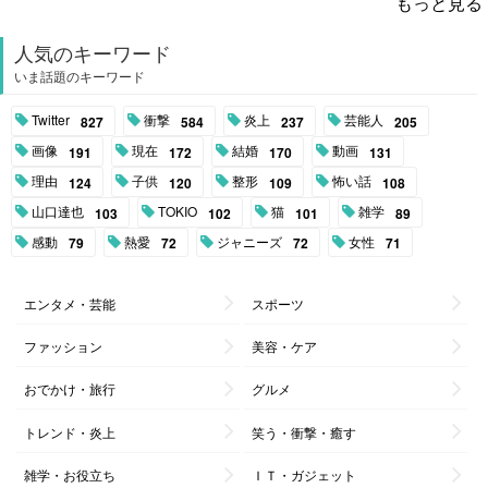
もっと見る
人気のキーワード
いま話題のキーワード
Twitter
衝撃
炎上
芸能人
827
584
237
205
画像
現在
結婚
動画
191
172
170
131
理由
子供
整形
怖い話
124
120
109
108
山口達也
TOKIO
猫
雑学
103
102
101
89
感動
熱愛
ジャニーズ
女性
79
72
72
71
エンタメ・芸能
スポーツ
ファッション
美容・ケア
おでかけ・旅行
グルメ
トレンド・炎上
笑う・衝撃・癒す
雑学・お役立ち
ＩＴ・ガジェット