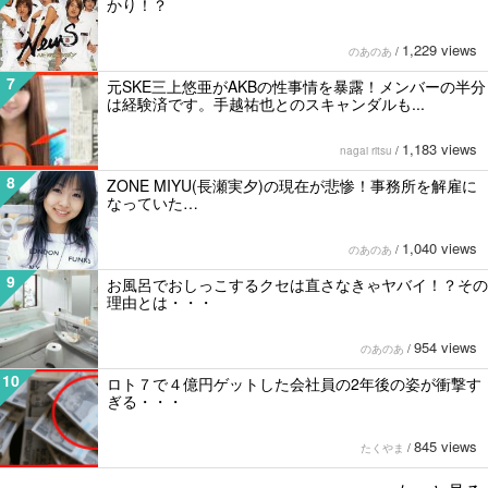
かり！？
1,229 views
のあのあ
/
7
元SKE三上悠亜がAKBの性事情を暴露！メンバーの半分
は経験済です。手越祐也とのスキャンダルも...
1,183 views
nagai ritsu
/
8
ZONE MIYU(長瀬実夕)の現在が悲惨！事務所を解雇に
なっていた…
1,040 views
のあのあ
/
9
お風呂でおしっこするクセは直さなきゃヤバイ！？その
理由とは・・・
954 views
のあのあ
/
10
ロト７で４億円ゲットした会社員の2年後の姿が衝撃す
ぎる・・・
845 views
たくやま
/