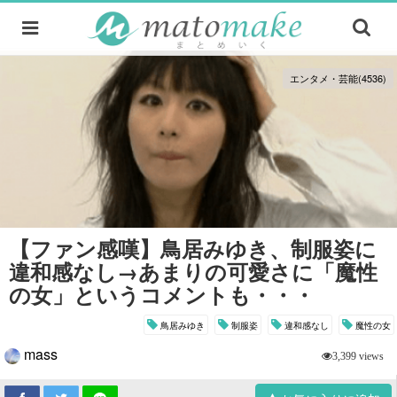
エンタメ・芸能(4536)
【ファン感嘆】鳥居みゆき、制服姿に
違和感なし→あまりの可愛さに「魔性
の女」というコメントも・・・
鳥居みゆき
制服姿
違和感なし
魔性の女
mass
3,399 views