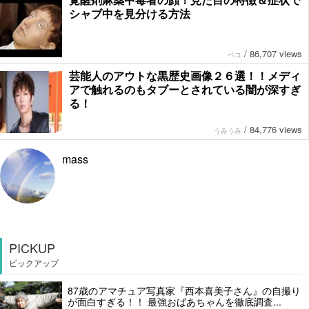
シャブ中を見分ける方法
/
86,707 views
ペコ
芸能人のアウトな黒歴史画像２６選！！メディ
アで触れるのもタブーとされている闇が深すぎ
る！
/
84,776 views
うみうみ
mass
PICKUP
ピックアップ
87歳のアマチュア写真家『西本喜美子さん』の自撮り
が面白すぎる！！ 最強おばあちゃんを徹底調査...