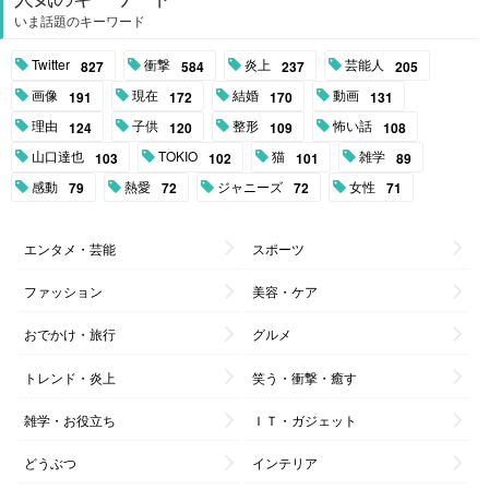
いま話題のキーワード
Twitter
衝撃
炎上
芸能人
827
584
237
205
画像
現在
結婚
動画
191
172
170
131
理由
子供
整形
怖い話
124
120
109
108
山口達也
TOKIO
猫
雑学
103
102
101
89
感動
熱愛
ジャニーズ
女性
79
72
72
71
エンタメ・芸能
スポーツ
ファッション
美容・ケア
おでかけ・旅行
グルメ
トレンド・炎上
笑う・衝撃・癒す
雑学・お役立ち
ＩＴ・ガジェット
どうぶつ
インテリア