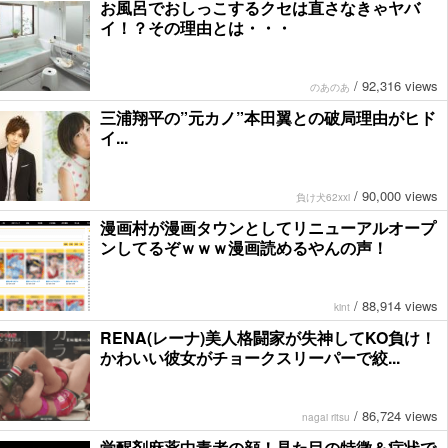
お風呂でおしっこするクセは直さなきゃヤバ
イ！？その理由とは・・・
/
92,316 views
のあのあ
三浦翔平の”元カノ”本田翼との破局理由がヒド
イ...
/
90,000 views
負け犬62xxi
漫画村が漫画タウンとしてリニューアルオープ
ンしてるぞｗｗｗ漫画読めるやんの声！
/
88,914 views
kint
RENA(レーナ)美人格闘家が失神してKO負け！
かわいい彼女がチョークスリーパーで絞...
/
86,724 views
nagai ritsu
覚醒剤麻薬中毒者の顔！見た目の特徴＆症状で