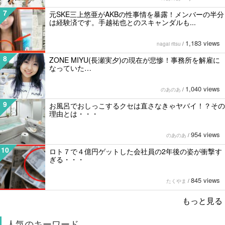
7
元SKE三上悠亜がAKBの性事情を暴露！メンバーの半分
は経験済です。手越祐也とのスキャンダルも...
1,183 views
nagai ritsu
/
8
ZONE MIYU(長瀬実夕)の現在が悲惨！事務所を解雇に
なっていた…
1,040 views
のあのあ
/
9
お風呂でおしっこするクセは直さなきゃヤバイ！？その
理由とは・・・
954 views
のあのあ
/
10
ロト７で４億円ゲットした会社員の2年後の姿が衝撃す
ぎる・・・
845 views
たくやま
/
もっと見る
人気のキーワード