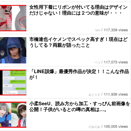
女性用下着にリボンが付いてる理由はデザイン
だけじゃない！理由には２つの意味が・・・
/
117,339 views
tani
市橋達也イケメンでスペック高すぎ！現在はど
うしてる？両親が語ったこと
/
117,073 views
ペコ
「LINE誤爆」最優秀作品が決定！！こんな作品
が！
/
111,936 views
あとらす
小柔SeeU、読み方から加工・すっぴん前画像を
公開！子供がいるとの噂の真相は…。
/
105,005 views
のあのあ