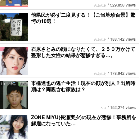
/
329,838 views
のあのあ
他県民が必ず二度見する！【ご当地珍百景】驚
愕の10選！
/
188,142 views
のあのあ
石原さとみの顔になりたくて、２５０万かけて
整形した女性の結果が悲惨すぎる…。
/
178,942 views
のあのあ
市橋達也の逃亡生活！現在の顔が別人？出所時
期は？両親含む家族は？
/
152,274 views
ペコ
ZONE MIYU(長瀬実夕)の現在が悲惨！事務所を
解雇になっていた…