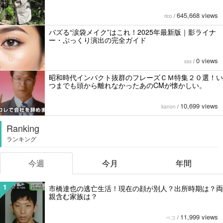
645,668 views
rico
/
バズる“涙袋メイク”はこれ！2025年最新版｜影ライナ
ー・ぷっくり演出の完全ガイド
0 views
sss
/
昭和時代インパクト抜群のフレーズＣＭ特集２０選！い
つまでも頭から離れなかったあのCMが懐かしい。
10,699 views
kanon
/
Ranking
ランキング
今週
今月
年間
1
市橋達也の逃亡生活！現在の顔が別人？出所時期は？両
親含む家族は？
11,999 views
ペコ
/