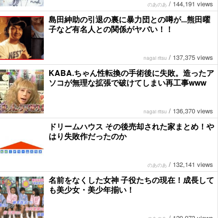
/
144,191 views
のあのあ
島田紳助の引退の裏に暴力団との噂が...熊田曜
子など有名人との関係がヤバい！！
/
137,375 views
nagai ritsu
KABA.ちゃん性転換の手術後に失敗。造ったア
ソコが無理な拡張で破けてしまい再工事www
/
136,370 views
nagai ritsu
ドリームハウス その後売却された家まとめ！や
はり失敗作だったのか
/
132,141 views
のあのあ
名前をなくした女神 子役たちの現在！成長して
も美少女・美少年揃い！
/
129,973 views