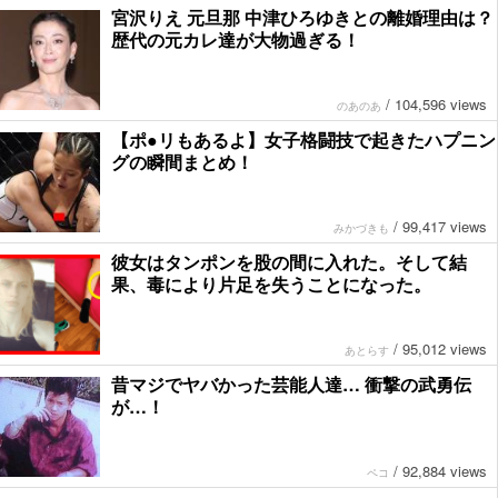
宮沢りえ 元旦那 中津ひろゆきとの離婚理由は？
歴代の元カレ達が大物過ぎる！
/
104,596 views
のあのあ
【ポ●リもあるよ】女子格闘技で起きたハプニン
グの瞬間まとめ！
/
99,417 views
みかづきも
彼女はタンポンを股の間に入れた。そして結
果、毒により片足を失うことになった。
/
95,012 views
あとらす
昔マジでヤバかった芸能人達… 衝撃の武勇伝
が…！
/
92,884 views
ペコ