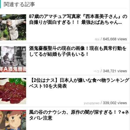
関連する記事
87歳のアマチュア写真家『西本喜美子さん』の
自撮りが面白すぎる！！ 最強おばあちゃん...
/
645,668 views
rico
酒鬼薔薇聖斗の現在の画像！現在も異常行動を
してるが結婚も子供もいる！
/
348,721 views
ペコ
【2位はナス】日本人が嫌いな食べ物ランキング
ベスト10を大発表
/
339,002 views
yuzupiyowo
風の谷のナウシカ、原作の闇が深すぎる！？※ネ
タバレ注意