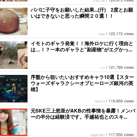
のあのあ
パパに子守をお願いした結果...(汗) 2度とお願
いはできないと思った瞬間２０選！！
/
123,172 views
mirai
イモトのギャラ発覚！！海外ロケに行く理由と
は…！？一本のギャラと″副産物″がエグかっ...
/
121,789 views
ペコ
序盤から狙いたいおすすめキャラ10選【スター
ウォーズギャラクシーオブヒーローズ銀河の英
雄】
/
119,859 views
faint12
元SKE三上悠亜がAKBの性事情を暴露！メンバ
ーの半分は経験済です。手越祐也とのスキ...
/
117,550 views
nagai ritsu