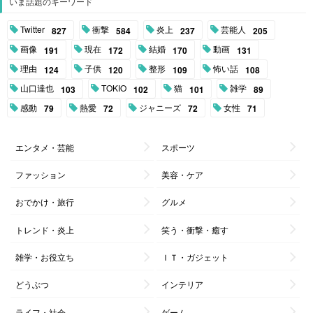
いま話題のキーワード
Twitter
衝撃
炎上
芸能人
827
584
237
205
画像
現在
結婚
動画
191
172
170
131
理由
子供
整形
怖い話
124
120
109
108
山口達也
TOKIO
猫
雑学
103
102
101
89
感動
熱愛
ジャニーズ
女性
79
72
72
71
エンタメ・芸能
スポーツ
ファッション
美容・ケア
おでかけ・旅行
グルメ
トレンド・炎上
笑う・衝撃・癒す
雑学・お役立ち
ＩＴ・ガジェット
どうぶつ
インテリア
ライフ・社会
ゲーム