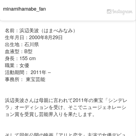
minamihamabe_fan
名前：浜辺美波（はまべみなみ）
生年月日：2000年8月29日
出生地：石川県
血液型：B型
身長：155 cm
職業：女優
活動期間： 2011年 –
事務所： 東宝芸能
浜辺美波さんは母親に言われて2011年の東宝「シンデレ
ラ」オーディションを受け、そこでニュージェネレーシ
ョン賞を受賞し芸能界入りを果たします。
そして同年公開の映画『アリと恋文』主演で女優デビュ