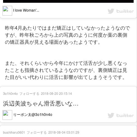
I love Woman'...
昨年4月あたりではまだ矯正はしていなかったようなので
すが、昨年秋ごろから上の写真のように何度か葉の裏側
の矯正器具が見える場面があったようです。
また、それくらいから今年にかけて活舌が少し悪くなっ
たことも指摘されているようなのですが、裏側矯正は見
た目がいい代わりに活舌に影響が出てしまうそうです。
3o1h0n4o
フォローする
2018-08-20 20:15:14
浜辺美波ちゃん滑舌悪いな…
りーポン太@3o1h0n4o
bushiharu0601
フォローする
2018-08-04 03:01:29