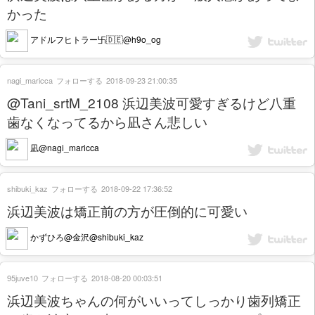
かった
アドルフヒトラー卐🇩🇪@h9o_og
nagi_maricca
フォローする
2018-09-23 21:00:35
@Tani_srtM_2108 浜辺美波可愛すぎるけど八重
歯なくなってるから凪さん悲しい
凪@nagi_maricca
shibuki_kaz
フォローする
2018-09-22 17:36:52
浜辺美波は矯正前の方が圧倒的に可愛い
かずひろ@金沢@shibuki_kaz
95juve10
フォローする
2018-08-20 00:03:51
浜辺美波ちゃんの何がいいってしっかり歯列矯正