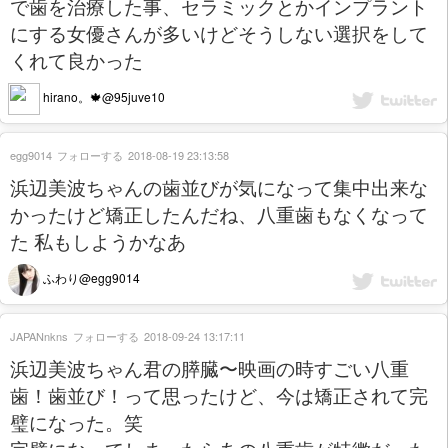
で歯を治療した事、セラミックとかインプラント
にする女優さんが多いけどそうしない選択をして
くれて良かった
hirano。🍁@95juve10
egg9014
フォローする
2018-08-19 23:13:58
浜辺美波ちゃんの歯並びが気になって集中出来な
かったけど矯正したんだね、八重歯もなくなって
た 私もしようかなあ
ふわり@egg9014
JAPANnkns
フォローする
2018-09-24 13:17:11
浜辺美波ちゃん君の膵臓〜映画の時すごい八重
歯！歯並び！って思ったけど、今は矯正されて完
璧になった。笑