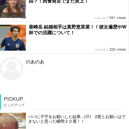
由？！肉食発言でまた炎上！
/
591 views
のあのあ
柴崎岳 結婚相手は真野恵里菜！！彼女遍歴やW
杯での活躍について！
/
220 views
のあのあ
のあのあ
PICKUP
ピックアップ
パパに子守をお願いした結果...(汗) 2度とお願いはで
きないと思った瞬間２０選！！