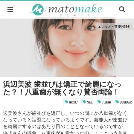
エンタメ・芸能(4536)
浜辺美波 歯並びは矯正で綺麗になっ
た？！八重歯が無くなり賛否両論！
歯並び
矯正
八重歯
浜辺美波
辺美波さんが歯並びを矯正し、いつの間にか八重歯がなく
なっていると話題になっているようです。芸能人が歯並び
を綺麗にするのはあたり目のこととなっているのですが、
浜辺さんの場合、八重歯が可愛かったのに・・という意見