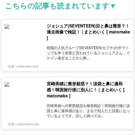
こちらの記事も読まれています▼
ジョシュア(SEVENTEEN)目と鼻は整形？！
過去画像で検証！ | まとめいく [ matomake
]
韓国の人気グループSEVENTEEN(セブチ)の中でト
ップを争う美形と言われているジョシュアさん。イ
ケメン過ぎることから整...
出典:
matomake.com
宮崎美穂に整形疑惑？！涙袋と鼻に違和
感！韓国旅行後に別人に！ | まとめいく [
matomake ]
宮崎美穂への整形疑惑を徹底検証！韓国旅行後に涙
袋と鼻に違和感があり、まるで別人だと話題になっ
ているようです。詳しく調べてみ...
出典:
matomake.com