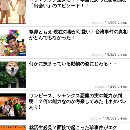
「出会い」のエピソード！！
/
1,609 views
のあのあ
篠原ともえ 現在の姿が可愛い！台湾事件の真相
がとんでもなかった！
/
4,323 views
のあのあ
何かに挟まっている動物の姿にじわる・・
/
280 views
のあのあ
ワンピース、シャンクス悪魔の実の能力が判
明！？何の能力なのか考察してみた【ネタバレ
あり】
/
19,369 views
のあのあ
就活生必見？面接で起こった珍事件がエグ