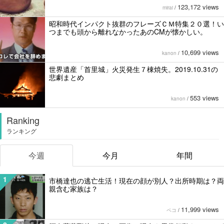
123,172 views
mirai
/
昭和時代インパクト抜群のフレーズＣＭ特集２０選！い
つまでも頭から離れなかったあのCMが懐かしい。
10,699 views
kanon
/
世界遺産「首里城」火災発生７棟焼失。2019.10.31の
悲劇まとめ
553 views
kanon
/
Ranking
ランキング
今週
今月
年間
1
市橋達也の逃亡生活！現在の顔が別人？出所時期は？両
親含む家族は？
11,999 views
ペコ
/