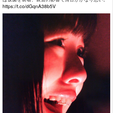
https://t.co/dGqnA38b5V