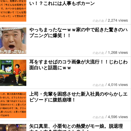
い！？これには人事もポカーン
/
2,274 views
のあのあ
やっちまったなーｗｗ家の中で起きた驚きのハ
プニングに爆笑！！
/
1,268 views
のあのあ
耳をすませばのコラ画像が大流行！！じわじわ
面白いと話題にｗｗ
/
4,016 views
のあのあ
上司・先輩を困惑させた新入社員のやらかしエ
ピソードに腹筋崩壊！
/
4,596 views
のあのあ
矢口真里、小栗旬との熱愛がモー娘。脱退理