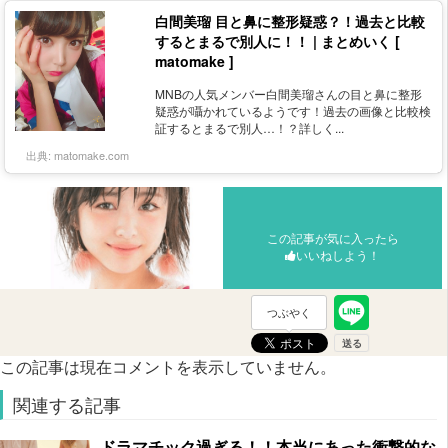
白間美瑠 目と鼻に整形疑惑？！過去と比較
するとまるで別人に！！ | まとめいく [
matomake ]
MNBの人気メンバー白間美瑠さんの目と鼻に整形
疑惑が囁かれているようです！過去の画像と比較検
証するとまるで別人…！？詳しく...
出典:
matomake.com
この記事が気に入ったら
いいねしよう！
つぶやく
この記事は現在コメントを表示していません。
関連する記事
ドラマチック過ぎる！！本当にあった衝撃的な