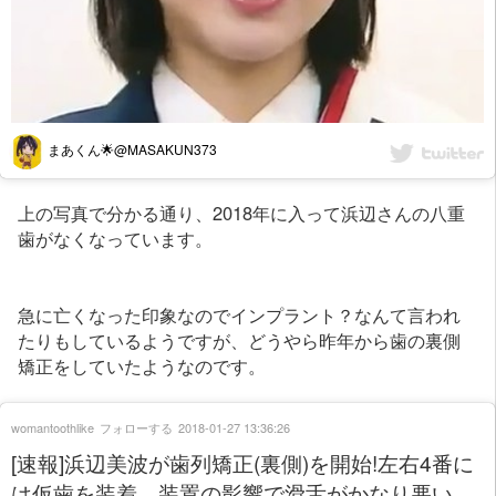
まあくん🌟@MASAKUN373
上の写真で分かる通り、2018年に入って浜辺さんの八重
歯がなくなっています。
急に亡くなった印象なのでインプラント？なんて言われ
たりもしているようですが、どうやら昨年から歯の裏側
矯正をしていたようなのです。
womantoothlike
フォローする
2018-01-27 13:36:26
[速報]浜辺美波が歯列矯正(裏側)を開始!左右4番に
は仮歯を装着、装置の影響で滑舌がかなり悪い。