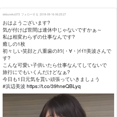
debuneko373
フォローする
2018-09-16 06:25:27
おはようございます?
気が付けば世間は連休中じゃないですかぁ～
私は相変わらずの仕事なんです?
癒しの1枚
初々しい笑顔と八重歯のｶﾜ(・∀・)ｲｲ!!美波さんで
す?
こんな可愛い子供いたら仕事なんてしてないで
旅行にでもいくんだけどなぁ?
今日も1日元気を貰い頑張っていきましょう
#浜辺美波
https://t.co/39hneQBLyq