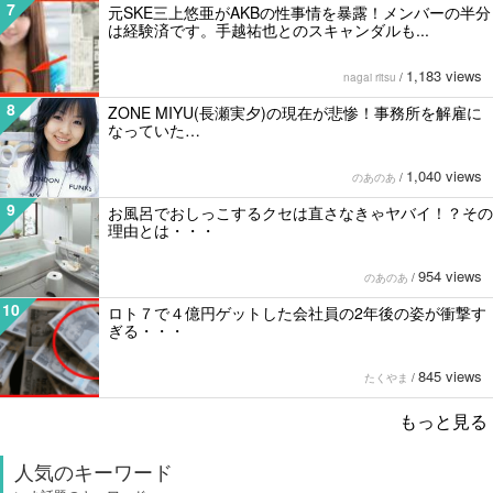
7
元SKE三上悠亜がAKBの性事情を暴露！メンバーの半分
は経験済です。手越祐也とのスキャンダルも...
1,183 views
nagai ritsu
/
8
ZONE MIYU(長瀬実夕)の現在が悲惨！事務所を解雇に
なっていた…
1,040 views
のあのあ
/
9
お風呂でおしっこするクセは直さなきゃヤバイ！？その
理由とは・・・
954 views
のあのあ
/
10
ロト７で４億円ゲットした会社員の2年後の姿が衝撃す
ぎる・・・
845 views
たくやま
/
もっと見る
人気のキーワード