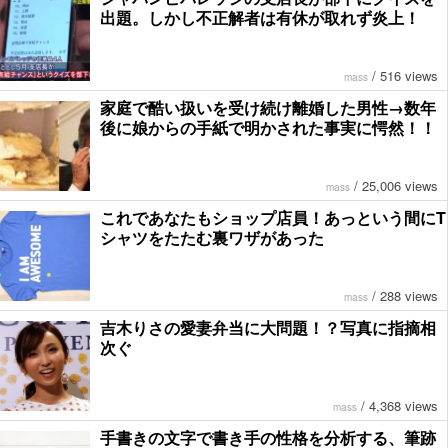
出題。しかし不正解者は有休が取れず炎上！
/
516 views
mass
家庭で酷い扱いを受け続け離婚した男性→数年
後に娘からの手紙で明かされた事実に愕然！！
/
25,006 views
mass
これであなたもショップ店員！あっという間にT
シャツをたたむ裏ワザがあった
/
288 views
mass
吉木りさの愛妻弁当に大問題！？写真に指摘相
次ぐ
/
4,368 views
mass
手書きの文字で書き手の性格を分析する、筆跡