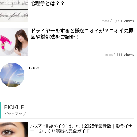
心理学とは？？
/
1,091 views
mass
ドライヤーをすると嫌なニオイが？ニオイの原
因や対処法をご紹介！
/
111 views
mass
mass
PICKUP
ピックアップ
バズる“涙袋メイク”はこれ！2025年最新版｜影ライナ
ー・ぷっくり演出の完全ガイド