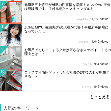
7
元SKE三上悠亜がAKBの性事情を暴露！メンバーの半分
は経験済です。手越祐也とのスキャンダルも...
1,183 views
nagai ritsu
/
8
ZONE MIYU(長瀬実夕)の現在が悲惨！事務所を解雇に
なっていた…
1,040 views
のあのあ
/
9
お風呂でおしっこするクセは直さなきゃヤバイ！？その
理由とは・・・
954 views
のあのあ
/
10
ロト７で４億円ゲットした会社員の2年後の姿が衝撃す
ぎる・・・
845 views
たくやま
/
もっと見る
人気のキーワード