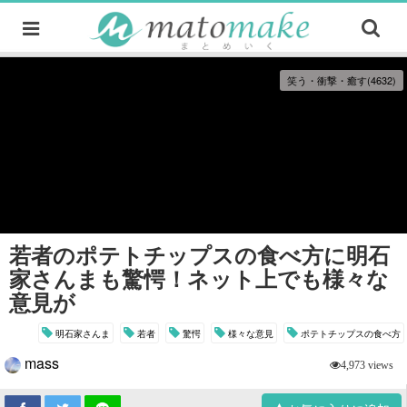
笑う・衝撃・癒す(4632)
若者のポテトチップスの食べ方に明石
家さんまも驚愕！ネット上でも様々な
意見が
明石家さんま
若者
驚愕
様々な意見
ポテトチップスの食べ方
mass
4,973 views