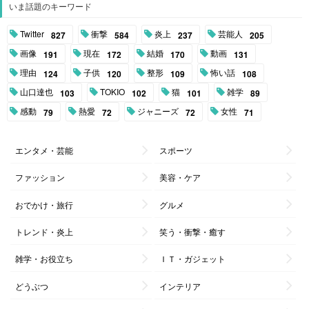
いま話題のキーワード
Twitter
衝撃
炎上
芸能人
827
584
237
205
画像
現在
結婚
動画
191
172
170
131
理由
子供
整形
怖い話
124
120
109
108
山口達也
TOKIO
猫
雑学
103
102
101
89
感動
熱愛
ジャニーズ
女性
79
72
72
71
エンタメ・芸能
スポーツ
ファッション
美容・ケア
おでかけ・旅行
グルメ
トレンド・炎上
笑う・衝撃・癒す
雑学・お役立ち
ＩＴ・ガジェット
どうぶつ
インテリア