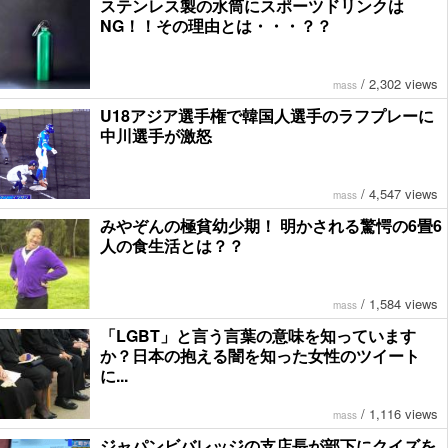
ステンレス製の水筒にスポーツドリンクは
NG！！その理由とは・・・？？
/
2,302 views
mass
U18アジア選手権で韓国人選手のラフプレーに
中川選手が激怒
/
4,547 views
mass
みやぞんの極貧幼少期！ 明かされる驚愕の6畳6
人の食生活とは？？
/
1,584 views
mass
「LGBT」と言う言葉の意味を知っています
か？日本の抱える闇を知った女性のツイート
に...
/
1,116 views
mass
ジャパンビバレッジの支店長が部下にクイズを