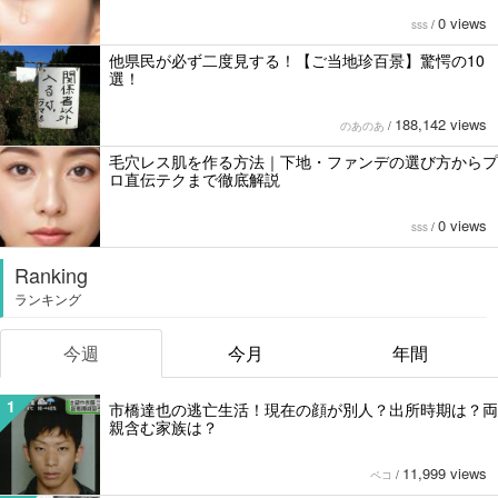
0 views
sss
/
他県民が必ず二度見する！【ご当地珍百景】驚愕の10
選！
188,142 views
のあのあ
/
毛穴レス肌を作る方法｜下地・ファンデの選び方からプ
ロ直伝テクまで徹底解説
0 views
sss
/
Ranking
ランキング
今週
今月
年間
1
市橋達也の逃亡生活！現在の顔が別人？出所時期は？両
親含む家族は？
11,999 views
ペコ
/