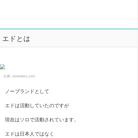
エドとは
出典:
nicotubers.com
ノーブランドとして
エドは活動していたのですが
現在はソロで活動されています。
エドは日本人ではなく