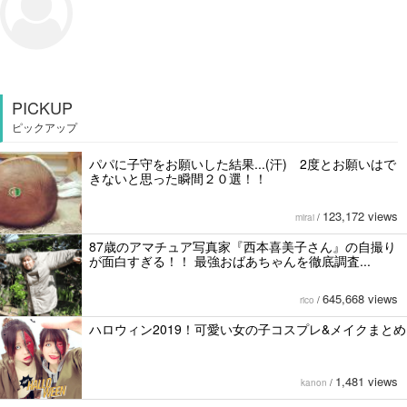
PICKUP
ピックアップ
パパに子守をお願いした結果...(汗) 2度とお願いはで
きないと思った瞬間２０選！！
123,172 views
mirai
/
87歳のアマチュア写真家『西本喜美子さん』の自撮り
が面白すぎる！！ 最強おばあちゃんを徹底調査...
645,668 views
rico
/
ハロウィン2019！可愛い女の子コスプレ&メイクまとめ
1,481 views
kanon
/