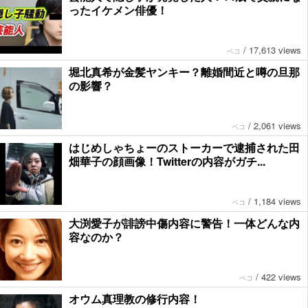
ったイケメン俳優！
/
17,613 views
ペコ
堀北真希が金髪ヤンキー？離婚間近と噂の旦那
の影響？
/
2,061 views
ペコ
はじめしゃちょーのストーカーで逮捕された田
畑華子の顔画像！Twitterの内容がガチ...
/
1,184 views
ペコ
大渕愛子が誹謗中傷内容に警告！一体どんな内
容なのか？
/
422 views
ペコ
オウム真理教の修行内容！