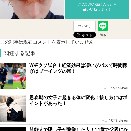
この記事が気に入ったら
いいねしよう！
つぶやく
この記事は現在コメントを表示していません。
関連する記事
W杯クソ試合！経済効果は凄いがパスで時間稼
ぎはブーイングの嵐！
/
27 views
ペコ
思春期の女子に起きる体の変化！接し方にはポ
イントがあった！
/
679 views
ペコ
芸能人で隠し子が発覚した人！14歳で父親にな