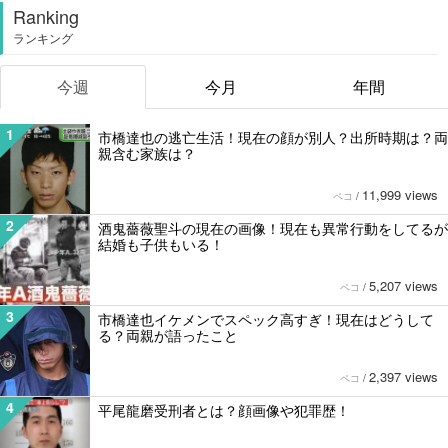
Ranking
ランキング
今週
今月
年間
1
市橋達也の逃亡生活！現在の顔が別人？出所時期は？両
親含む家族は？
11,999 views
ペコ
/
2
酒鬼薔薇聖斗の現在の画像！現在も異常行動をしてるが
結婚も子供もいる！
5,207 views
ペコ
/
3
市橋達也イケメンでスペック高すぎ！現在はどうして
る？両親が語ったこと
2,397 views
ペコ
/
4
平尾龍磨受刑者とは？顔画像や犯罪歴！