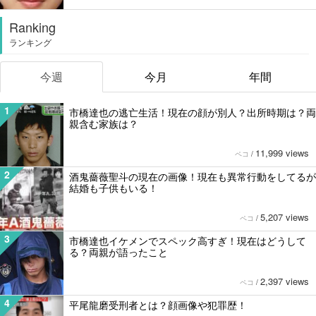
Ranking
ランキング
今週
今月
年間
1
市橋達也の逃亡生活！現在の顔が別人？出所時期は？両
親含む家族は？
11,999 views
ペコ
/
2
酒鬼薔薇聖斗の現在の画像！現在も異常行動をしてるが
結婚も子供もいる！
5,207 views
ペコ
/
3
市橋達也イケメンでスペック高すぎ！現在はどうして
る？両親が語ったこと
2,397 views
ペコ
/
4
平尾龍磨受刑者とは？顔画像や犯罪歴！