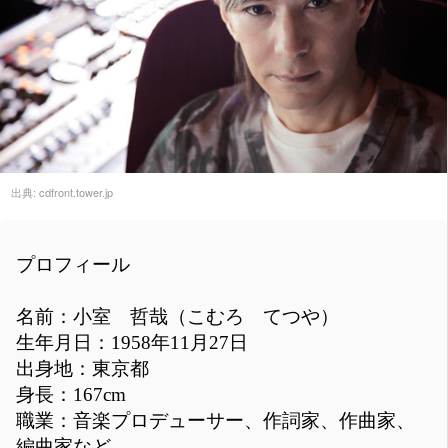
出典:
cdfront.tower.jp
プロフィール
名前：小室 哲哉（こむろ てつや）
生年月日：1958年11月27日
出身地：東京都
身長：167cm
職業：音楽プロデューサー、作詞家、作曲家、
編曲家など