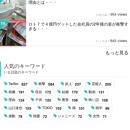
理由とは・・・
954 views
のあのあ
/
10
ロト７で４億円ゲットした会社員の2年後の姿が衝撃す
ぎる・・・
845 views
たくやま
/
もっと見る
人気のキーワード
いま話題のキーワード
Twitter
衝撃
炎上
芸能人
827
584
237
205
画像
現在
結婚
動画
191
172
170
131
理由
子供
整形
怖い話
124
120
109
108
山口達也
TOKIO
猫
雑学
103
102
101
89
感動
熱愛
ジャニーズ
女性
79
72
72
71