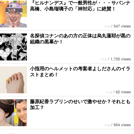
『ヒルナンデス』で一般男性が・・・サバンナ
高橋、小島瑠璃子の「神対応」に絶賛！
/
547 views
ペコ
名探偵コナンのあの方の正体は烏丸蓮耶が黒の
組織の黒幕か！
/
1,735 views
ペコ
小指用のヘルメットの考案者よしださんのイラ
ストまとめ！
/
62 views
ペコ
藤原紀香ラブリンのせいで激やせか？それとも
加工？
/
654 views
ペコ