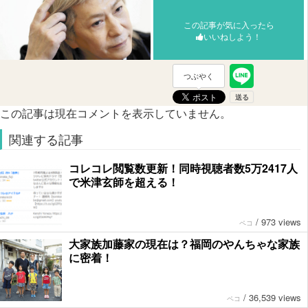
この記事が気に入ったら
いいねしよう！
つぶやく
この記事は現在コメントを表示していません。
関連する記事
コレコレ閲覧数更新！同時視聴者数5万2417人
で米津玄師を超える！
/
973 views
ペコ
大家族加藤家の現在は？福岡のやんちゃな家族
に密着！
/
36,539 views
ペコ