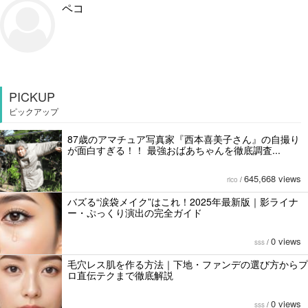
ペコ
PICKUP
ピックアップ
87歳のアマチュア写真家『西本喜美子さん』の自撮り
が面白すぎる！！ 最強おばあちゃんを徹底調査...
645,668 views
rico
/
バズる“涙袋メイク”はこれ！2025年最新版｜影ライナ
ー・ぷっくり演出の完全ガイド
0 views
sss
/
毛穴レス肌を作る方法｜下地・ファンデの選び方からプ
ロ直伝テクまで徹底解説
0 views
sss
/