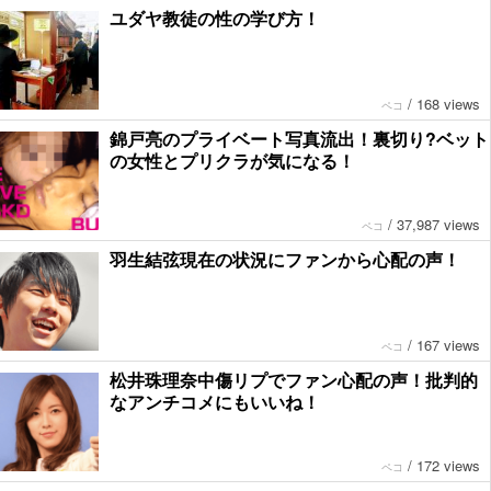
ユダヤ教徒の性の学び方！
/
168 views
ペコ
錦戸亮のプライベート写真流出！裏切り?ベット
の女性とプリクラが気になる！
/
37,987 views
ペコ
羽生結弦現在の状況にファンから心配の声！
/
167 views
ペコ
松井珠理奈中傷リプでファン心配の声！批判的
なアンチコメにもいいね！
/
172 views
ペコ