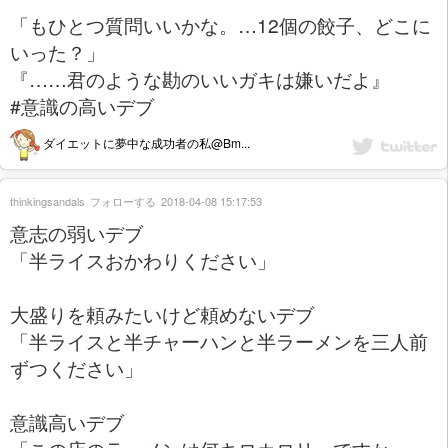
「もひとつ質問いいかな。…12個の餃子、どこに
いった？」
『……君のような勘のいいガキは嫌いだよ』
#意識の高いデブ
ダイエットに夢中な成功者の私@Bm...
thinkingsandals
フォローする
2018-04-08 15:17:53
意志の弱いデブ
「半ライスおかわりください」
大盛りを頼みたいけど頼めないデブ
「半ライスと半チャーハンと半ラーメンを三人前
ずつください」
意識高いデブ