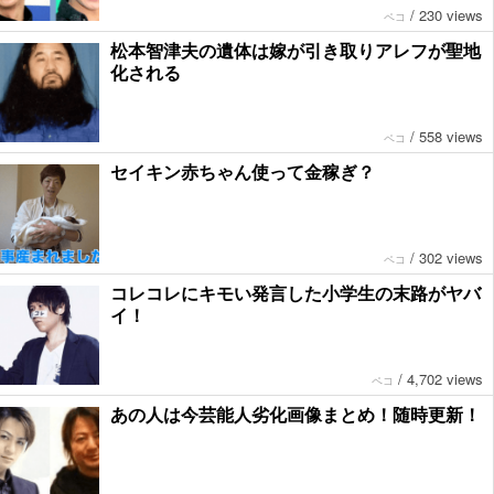
/
230 views
ペコ
松本智津夫の遺体は嫁が引き取りアレフが聖地
化される
/
558 views
ペコ
セイキン赤ちゃん使って金稼ぎ？
/
302 views
ペコ
コレコレにキモい発言した小学生の末路がヤバ
イ！
/
4,702 views
ペコ
あの人は今芸能人劣化画像まとめ！随時更新！