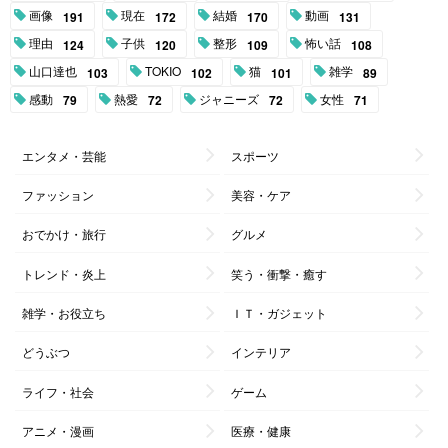
画像
現在
結婚
動画
191
172
170
131
理由
子供
整形
怖い話
124
120
109
108
山口達也
TOKIO
猫
雑学
103
102
101
89
感動
熱愛
ジャニーズ
女性
79
72
72
71
エンタメ・芸能
スポーツ
ファッション
美容・ケア
おでかけ・旅行
グルメ
トレンド・炎上
笑う・衝撃・癒す
雑学・お役立ち
ＩＴ・ガジェット
どうぶつ
インテリア
ライフ・社会
ゲーム
アニメ・漫画
医療・健康