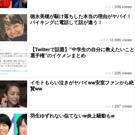
/
536 views
ペコ
徳永美穂が駆け落ちした本当の理由がヤバイ！
バイキングに電話して話が違う！
/
12,686 views
ペコ
【Twitterで話題】”中学生の自分に教えたいこと
選手権”のイケメンまとめ
/
235 views
ペコ
イモトもらい泣きがヤバイww安室ファンから絶
賛ww
/
297 views
ペコ
羽生ゆずれない似てないw炎上騒動もw