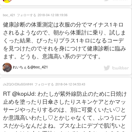
boc_421
フォローする
2018-04-12 08:19:06
健康診断の体重測定は衣服の分でマイナス1キロ
されるようなので、朝から体重計に乗り、試しま
くった結果、ぴったりプラス1キロになるコーデ
を見つけたのでそれを身につけて健康診断に臨み
ます。どうも、意識高い系のデブです。
れいちぇる@boc_421
JxZQOrDXuSGhfHH
フォローする
2018-04-12 04:53:43
RT @kopiJd: わたしが紫外線防止のために日焼け
止めを塗ったり日傘さしたりスキンケアとかマッ
サージやったりするのは、別に可愛くいたい♡と
か意識高いわたし♡とかじゃなくて、ふつうにブ
スだからなんだよね。ブスな上にデブで肌汚いと