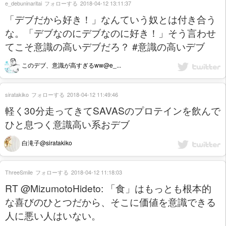
e_debuninaritai
フォローする
2018-04-12 13:11:37
「デブだから好き！」なんていう奴とは付き合う
な。「デブなのにデブなのに好き！」そう言わせ
てこそ意識の高いデブだろ？ #意識の高いデブ
このデブ、意識が高すぎるww@e_...
siratakiko
フォローする
2018-04-12 11:49:46
軽く30分走ってきてSAVASのプロテインを飲んで
ひと息つく意識高い系おデブ
白滝子@siratakiko
ThreeSmile
フォローする
2018-04-12 11:18:03
RT @MizumotoHideto: 「食」はもっとも根本的
な喜びのひとつだから、そこに価値を意識できる
人に悪い人はいない。