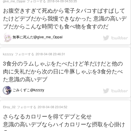
give_me_Oppai
フォローする
2018-04-09 04:53:35
お腹空きすぎて死ぬから電子タバコすぱすぱして
たけどデブだから我慢できなかった 意識の高いデ
ブだからこんな時間でも食べ物を食すのだ
無事に死んだ@give_me_Oppai
kzzzzy
フォローする
2018-04-08 23:46:31
3食分のラムしゃぶをたべたけど羊だけだと他の
肉に失礼だから次の日に牛豚しゃぶを3食分たべ
た意識の高いデブ
ごみくずこ@kzzzzy
Elroy_02
フォローする
2018-04-08 23:04:52
さらなるカロリーを得てデブと化せ
意識の高いデブならハイカロリーな摂取を心掛け