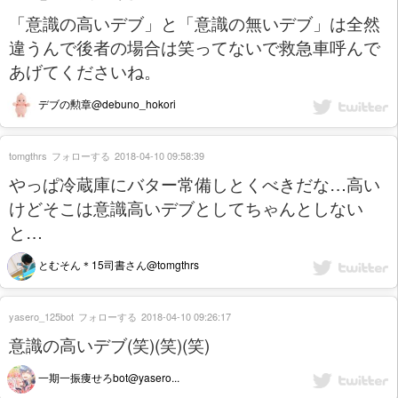
「意識の高いデブ」と「意識の無いデブ」は全然
違うんで後者の場合は笑ってないで救急車呼んで
あげてくださいね。
デブの勲章@debuno_hokori
tomgthrs
フォローする
2018-04-10 09:58:39
やっぱ冷蔵庫にバター常備しとくべきだな…高い
けどそこは意識高いデブとしてちゃんとしない
と…
とむそん＊15司書さん@tomgthrs
yasero_125bot
フォローする
2018-04-10 09:26:17
意識の高いデブ(笑)(笑)(笑)
一期一振痩せろbot@yasero...