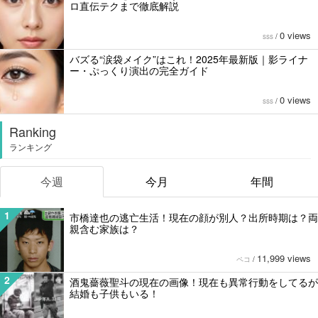
ロ直伝テクまで徹底解説
0 views
sss
/
バズる“涙袋メイク”はこれ！2025年最新版｜影ライナ
ー・ぷっくり演出の完全ガイド
0 views
sss
/
Ranking
ランキング
今週
今月
年間
1
市橋達也の逃亡生活！現在の顔が別人？出所時期は？両
親含む家族は？
11,999 views
ペコ
/
2
酒鬼薔薇聖斗の現在の画像！現在も異常行動をしてるが
結婚も子供もいる！