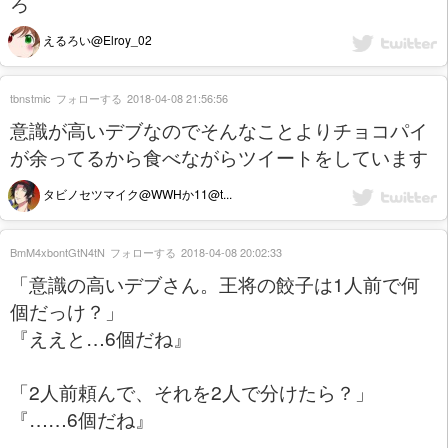
ろ
えるろい@Elroy_02
tbnstmic
フォローする
2018-04-08 21:56:56
意識が高いデブなのでそんなことよりチョコパイ
が余ってるから食べながらツイートをしています
タビノセツマイク@WWHか11@t...
BmM4xbontGtN4tN
フォローする
2018-04-08 20:02:33
「意識の高いデブさん。王将の餃子は1人前で何
個だっけ？」
『ええと…6個だね』
「2人前頼んで、それを2人で分けたら？」
『……6個だね』