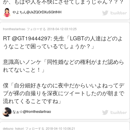
か、もはや人を不快にさせてしまうじゃん？？？
やよちん@JxZQOrDXuSGhfHH
fromthestartnao
フォローする
2018-04-12 03:10:25
RT @GT19444297: 先生「LGBTの人達はどのよ
うなことで困っているでしょうか？」
意識高いノンケ「同性婚などの権利がまだ認めら
れてないこと！」
僕「自分細好きなのに夜中だからいいよねってデ
ブが裸の自撮りを深夜にツイートしたのが朝まで
流れてくることですね」
なぉ☆@fromthestartnao
debuno_hokori
フォローする
2018-04-10 10:06:21