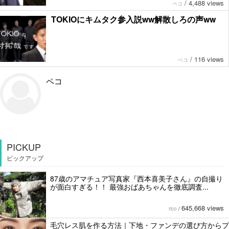
/
4,488 views
ペコ
TOKIOにキムタク参入説ww解散しろの声ww
/
116 views
ペコ
ペコ
PICKUP
ピックアップ
87歳のアマチュア写真家『西本喜美子さん』の自撮り
が面白すぎる！！ 最強おばあちゃんを徹底調査...
645,668 views
rico
/
毛穴レス肌を作る方法｜下地・ファンデの選び方からプ