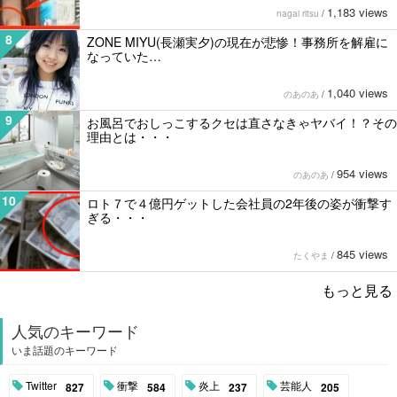
1,183 views
nagai ritsu
/
8
ZONE MIYU(長瀬実夕)の現在が悲惨！事務所を解雇に
なっていた…
1,040 views
のあのあ
/
9
お風呂でおしっこするクセは直さなきゃヤバイ！？その
理由とは・・・
954 views
のあのあ
/
10
ロト７で４億円ゲットした会社員の2年後の姿が衝撃す
ぎる・・・
845 views
たくやま
/
もっと見る
人気のキーワード
いま話題のキーワード
Twitter
衝撃
炎上
芸能人
827
584
237
205