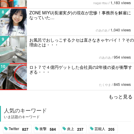
1,183 views
nagai ritsu
/
8
ZONE MIYU(長瀬実夕)の現在が悲惨！事務所を解雇に
なっていた…
1,040 views
のあのあ
/
9
お風呂でおしっこするクセは直さなきゃヤバイ！？その
理由とは・・・
954 views
のあのあ
/
10
ロト７で４億円ゲットした会社員の2年後の姿が衝撃す
ぎる・・・
845 views
たくやま
/
もっと見る
人気のキーワード
いま話題のキーワード
Twitter
衝撃
炎上
芸能人
827
584
237
205