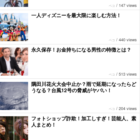
/
147 views
ペコ
一人ディズニーを最大限に楽しむ方法！
/
440 views
ペコ
永久保存！お金持ちになる男性の特徴とは？
/
513 views
ペコ
隅田川花火大会中止か？雨で延期になったらど
うなる？台風12号の脅威がヤバい！
/
204 views
ペコ
フォトショップ詐欺！加工しすぎ！芸能人、素
人まとめ！