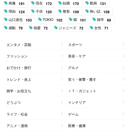
画像
現在
結婚
動画
191
172
170
131
理由
子供
整形
怖い話
124
120
109
108
山口達也
TOKIO
猫
雑学
103
102
101
89
感動
熱愛
ジャニーズ
女性
79
72
72
71
エンタメ・芸能
スポーツ
ファッション
美容・ケア
おでかけ・旅行
グルメ
トレンド・炎上
笑う・衝撃・癒す
雑学・お役立ち
ＩＴ・ガジェット
どうぶつ
インテリア
ライフ・社会
ゲーム
アニメ・漫画
医療・健康