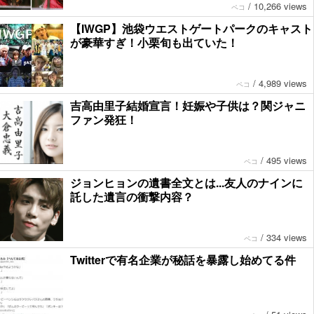
/
10,266 views
ペコ
【IWGP】池袋ウエストゲートパークのキャスト
が豪華すぎ！小栗旬も出ていた！
/
4,989 views
ペコ
吉高由里子結婚宣言！妊娠や子供は？関ジャニ
ファン発狂！
/
495 views
ペコ
ジョンヒョンの遺書全文とは...友人のナインに
託した遺言の衝撃内容？
/
334 views
ペコ
Twitterで有名企業が秘話を暴露し始めてる件