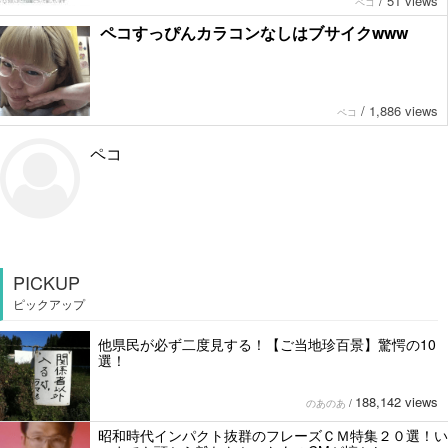
/
51 views
ペコ
ペコすっぴんカラコンなしはブサイクwww
/
1,886 views
ペコ
ペコ
PICKUP
ピックアップ
他県民が必ず二度見する！【ご当地珍百景】驚愕の10
選！
188,142 views
のあのあ
/
昭和時代インパクト抜群のフレーズＣＭ特集２０選！い