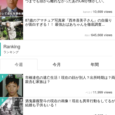
つまでも頭から離れなかったあのCMが懐かしい。
10,699 views
kanon
/
87歳のアマチュア写真家『西本喜美子さん』の自撮り
が面白すぎる！！ 最強おばあちゃんを徹底調査...
645,668 views
rico
/
Ranking
ランキング
今週
今月
年間
1
市橋達也の逃亡生活！現在の顔が別人？出所時期は？両
親含む家族は？
11,999 views
ペコ
/
2
酒鬼薔薇聖斗の現在の画像！現在も異常行動をしてるが
結婚も子供もいる！