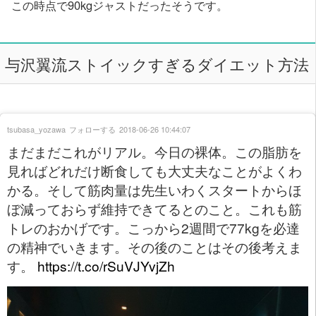
この時点で90kgジャストだったそうです。
与沢翼流ストイックすぎるダイエット方法
tsubasa_yozawa
フォローする
2018-06-26 10:44:07
まだまだこれがリアル。今日の裸体。この脂肪を
見ればどれだけ断食しても大丈夫なことがよくわ
かる。そして筋肉量は先生いわくスタートからほ
ぼ減っておらず維持できてるとのこと。これも筋
トレのおかげです。こっから2週間で77kgを必達
の精神でいきます。その後のことはその後考えま
す。
https://t.co/rSuVJYvjZh