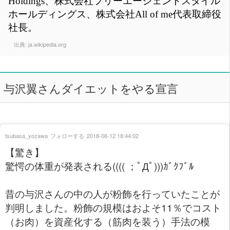
Holdings、株式会社フリーエージェントスタイル
ホールディングス、株式会社All of me代表取締役
社長。
出典:
ja.wikipedia.org
与沢翼さんダイエットをやる宣言
tsubasa_yozawa
フォローする
2018-06-12 18:44:02
【驚き】
驚愕の体重が発表される(((( ；ﾟДﾟ)))ｶﾞｸﾌﾞﾙ
昔の与沢さんの中の人が粉飾を行っていたことが
判明しました。粉飾の規模はおよそ11％でコスト
（お肉）を資産化する（筋肉を装う）手法の模