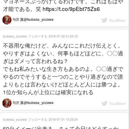
マヨネーズぶっかけてるわけです。これはもはや
才能である。笑
https://t.co/9pEbt75Zs6
与沢 翼@tsubasa_yozawa
tsubasa_yozawa
フォローする
2018-07-30 21:34:15
不器用な俺だけど、みんなにこれだけ伝えとく。
やりすぎはよくない、何事もほどほどに、〇〇過
ぎはダメって言われるね？
でもね私みたいな生き方もあるのよ。〇〇過ぎで
やるのでそうすると一つのことやり過ぎなので誰
よりもとは言わないけどほとんど人には勝つよ。
1位か知らんが上位には確実になれる
与沢 翼@tsubasa_yozawa
tsubasa_yozawa
フォローする
2018-07-31 10:23:24
60台イメージ出来る。さぁて今日はどうすっか。