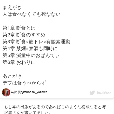
まえがき
人は食べなくても死なない
第1章 断食とは
第2章 断食のすすめ
第3章 断食×筋トレ×有酸素運動
第4章 禁煙×禁酒も同時に
第5章 減量中のおぱんてぃ
第6章 おわりに
あとがき
デブは食うべからず
与沢 翼@tsubasa_yozawa
もし本の出版があるのであればこのような構成なると与
沢翼さんが書いてました。