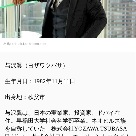
出典:
cdn-ak.f.st-hatena.com
与沢翼（ヨザワツバサ）
生年月日：1982年11月11日
出身地：秩父市
与沢翼は、日本の実業家、投資家。ドバイ在
住。早稲田大学社会科学部卒業。ネオヒルズ族
を自称していた。株式会社YOZAWA TSUBASA