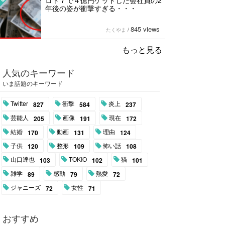
ロト７で４億円ゲットした会社員の2
年後の姿が衝撃すぎる・・・
845 views
たくやま
/
もっと見る
人気のキーワード
いま話題のキーワード
Twitter
衝撃
炎上
827
584
237
芸能人
画像
現在
205
191
172
結婚
動画
理由
170
131
124
子供
整形
怖い話
120
109
108
山口達也
TOKIO
猫
103
102
101
雑学
感動
熱愛
89
79
72
ジャニーズ
女性
72
71
おすすめ