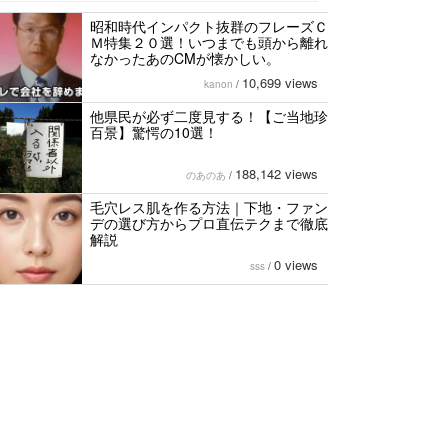
昭和時代インパクト抜群のフレーズＣ
Ｍ特集２０選！いつまでも頭から離れ
なかったあのCMが懐かしい。
10,699 views
kanon
/
他県民が必ず二度見する！【ご当地珍
百景】驚愕の10選！
188,142 views
のあのあ
/
毛穴レス肌を作る方法｜下地・ファン
デの選び方からプロ直伝テクまで徹底
解説
0 views
sss
/