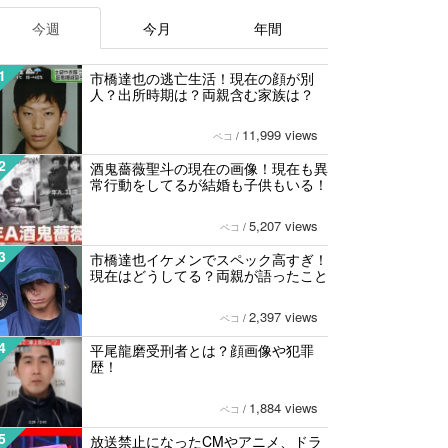
今週
今月
年間
1
市橋達也の逃亡生活！現在の顔が別
人？出所時期は？両親含む家族は？
11,999 views
ペコ
/
2
酒鬼薔薇聖斗の現在の画像！現在も異
常行動をしてるが結婚も子供もいる！
5,207 views
ペコ
/
3
市橋達也イケメンでスペック高すぎ！
現在はどうしてる？両親が語ったこと
2,397 views
ペコ
/
4
平尾龍磨受刑者とは？顔画像や犯罪
歴！
1,884 views
ペコ
/
5
放送禁止になったCMやアニメ、ドラ