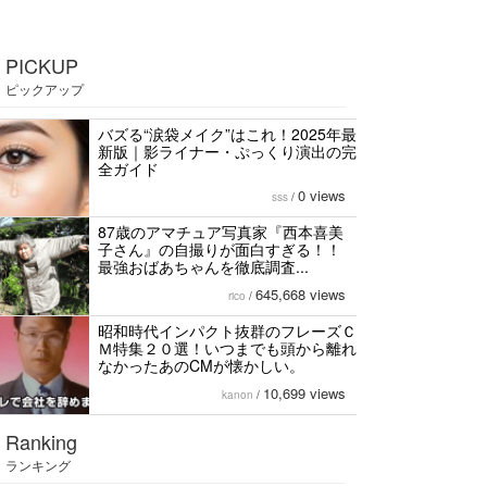
PICKUP
ピックアップ
バズる“涙袋メイク”はこれ！2025年最
新版｜影ライナー・ぷっくり演出の完
全ガイド
0 views
sss
/
87歳のアマチュア写真家『西本喜美
子さん』の自撮りが面白すぎる！！
最強おばあちゃんを徹底調査...
645,668 views
rico
/
昭和時代インパクト抜群のフレーズＣ
Ｍ特集２０選！いつまでも頭から離れ
なかったあのCMが懐かしい。
10,699 views
kanon
/
Ranking
ランキング