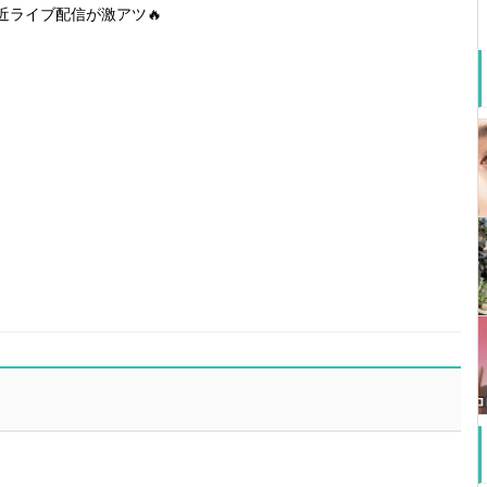
近ライブ配信が激アツ🔥