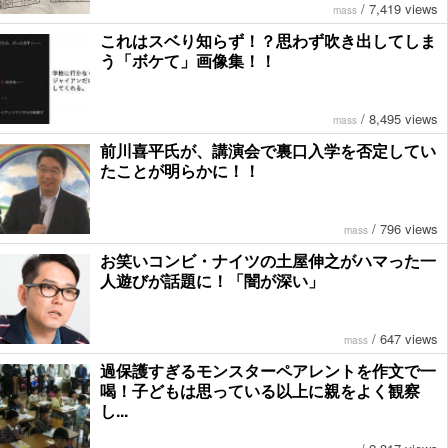
/
7,419 views
mass
これはスベり知らず！？思わず吹き出してしま
う「ボケて」画像集！！
/
8,495 views
mass
前川喜平氏が、講演会で裏口入学を否定してい
たことが明らかに！！
/
796 views
mass
お笑いコンビ・ナイツの土屋伸之がハマった一
人遊びが話題に！「闇が深い」
/
647 views
mass
過保護すぎるモンスターペアレントを作文で一
喝！子どもは思っている以上に親をよく観察
し...