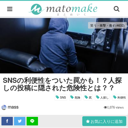
笑う・衝撃・癒す(4632)
SNSの利便性をついた罠かも！？人探
しの投稿に隠された危険性とは？？
SNS
危険
罠
人探し
利便性
mass
1,076 views
お気に入りに追加