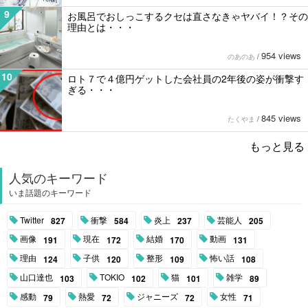
9
お風呂でおしっこするクセは直さなきゃヤバイ！？その
理由とは・・・
954 views
のあのあ
/
10
ロト７で４億円ゲットした会社員の2年後の姿が衝撃す
ぎる・・・
845 views
たくやま
/
もっと見る
人気のキーワード
いま話題のキーワード
Twitter
衝撃
炎上
芸能人
827
584
237
205
画像
現在
結婚
動画
191
172
170
131
理由
子供
整形
怖い話
124
120
109
108
山口達也
TOKIO
猫
雑学
103
102
101
89
感動
熱愛
ジャニーズ
女性
79
72
72
71