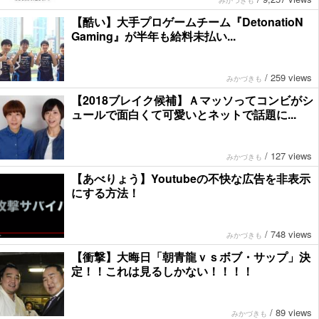
みかづきも
【酷い】大手プロゲームチーム『DetonatioN
Gaming』が半年も給料未払い...
/
259 views
みかづきも
【2018ブレイク候補】Ａマッソってコンビがシ
ュールで面白くて可愛いとネットで話題に...
/
127 views
みかづきも
【あべりょう】Youtubeの不快な広告を非表示
にする方法！
/
748 views
みかづきも
【衝撃】大晦日「朝青龍ｖｓボブ・サップ」決
定！！これは見るしかない！！！！
/
89 views
みかづきも