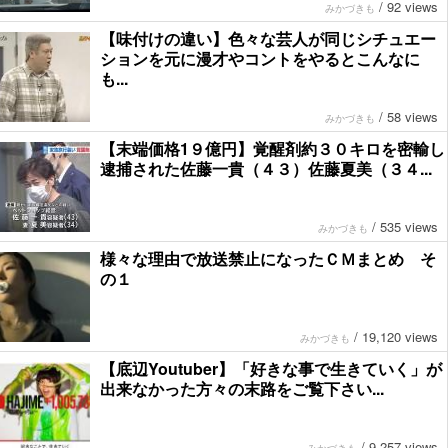
/
92 views
みかづきも
【味付けの違い】色々な芸人が同じシチュエー
ションを元に漫才やコントをやるとこんなに
も...
/
58 views
みかづきも
【末端価格1９億円】覚醒剤約３０キロを密輸し
逮捕された佐藤一貴（４３）佐藤夏美（３４...
/
535 views
みかづきも
様々な理由で放送禁止になったＣＭまとめ そ
の１
/
19,120 views
みかづきも
【底辺Youtuber】「好きな事で生きていく」が
出来なかった方々の末路をご覧下さい...
/
9,257 views