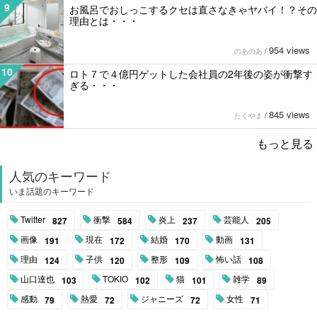
9
お風呂でおしっこするクセは直さなきゃヤバイ！？その
理由とは・・・
954 views
のあのあ
/
10
ロト７で４億円ゲットした会社員の2年後の姿が衝撃す
ぎる・・・
845 views
たくやま
/
もっと見る
人気のキーワード
いま話題のキーワード
Twitter
衝撃
炎上
芸能人
827
584
237
205
画像
現在
結婚
動画
191
172
170
131
理由
子供
整形
怖い話
124
120
109
108
山口達也
TOKIO
猫
雑学
103
102
101
89
感動
熱愛
ジャニーズ
女性
79
72
72
71