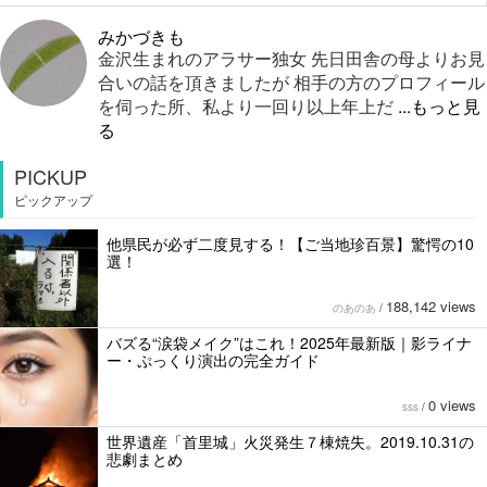
みかづきも
金沢生まれのアラサー独女 先日田舎の母よりお見
合いの話を頂きましたが 相手の方のプロフィール
を伺った所、私より一回り以上年上だ
...もっと見
る
PICKUP
ピックアップ
他県民が必ず二度見する！【ご当地珍百景】驚愕の10
選！
188,142 views
のあのあ
/
バズる“涙袋メイク”はこれ！2025年最新版｜影ライナ
ー・ぷっくり演出の完全ガイド
0 views
sss
/
世界遺産「首里城」火災発生７棟焼失。2019.10.31の
悲劇まとめ