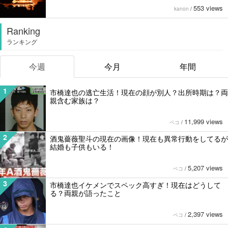
553 views
kanon
/
Ranking
ランキング
今週
今月
年間
1
市橋達也の逃亡生活！現在の顔が別人？出所時期は？両
親含む家族は？
11,999 views
ペコ
/
2
酒鬼薔薇聖斗の現在の画像！現在も異常行動をしてるが
結婚も子供もいる！
5,207 views
ペコ
/
3
市橋達也イケメンでスペック高すぎ！現在はどうして
る？両親が語ったこと
2,397 views
ペコ
/