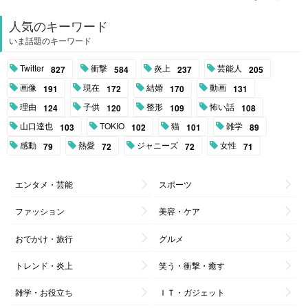
人気のキーワード
いま話題のキーワード
Twitter
衝撃
炎上
芸能人
827
584
237
205
画像
現在
結婚
動画
191
172
170
131
理由
子供
整形
怖い話
124
120
109
108
山口達也
TOKIO
猫
雑学
103
102
101
89
感動
熱愛
ジャニーズ
女性
79
72
72
71
エンタメ・芸能
スポーツ
ファッション
美容・ケア
おでかけ・旅行
グルメ
トレンド・炎上
笑う・衝撃・癒す
雑学・お役立ち
ＩＴ・ガジェット