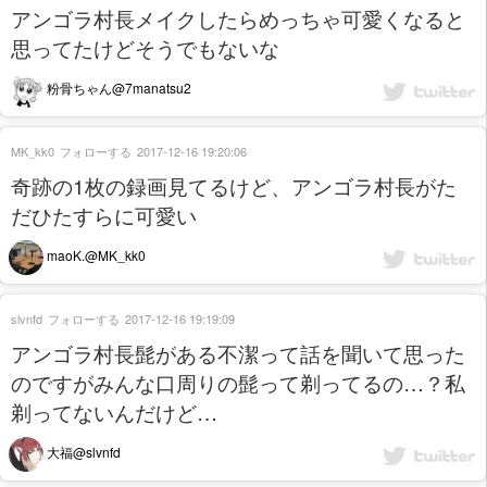
アンゴラ村長メイクしたらめっちゃ可愛くなると
思ってたけどそうでもないな
粉骨ちゃん@7manatsu2
MK_kk0
フォローする
2017-12-16 19:20:06
奇跡の1枚の録画見てるけど、アンゴラ村長がた
だひたすらに可愛い
maoK.@MK_kk0
slvnfd
フォローする
2017-12-16 19:19:09
アンゴラ村長髭がある不潔って話を聞いて思った
のですがみんな口周りの髭って剃ってるの…？私
剃ってないんだけど…
大福@slvnfd