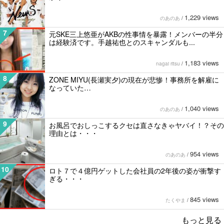
1,229 views
のあのあ
/
7
元SKE三上悠亜がAKBの性事情を暴露！メンバーの半分
は経験済です。手越祐也とのスキャンダルも...
1,183 views
nagai ritsu
/
8
ZONE MIYU(長瀬実夕)の現在が悲惨！事務所を解雇に
なっていた…
1,040 views
のあのあ
/
9
お風呂でおしっこするクセは直さなきゃヤバイ！？その
理由とは・・・
954 views
のあのあ
/
10
ロト７で４億円ゲットした会社員の2年後の姿が衝撃す
ぎる・・・
845 views
たくやま
/
もっと見る