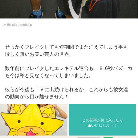
出典:
stat.ameba.jp
せっかくブレイクしても短期間でまた消えてしまう事も
珍しく無いお笑い芸人の世界、
数年前にブレイクしたエレキテル連合も、８.6秒バズーカ
も今は殆ど見なくなってしまいました。
彼らが今後もＴＶに出続けられるか、これからも彼女達
の動向から目が離せません！
この記事が気に入ったら
いいねしよう！