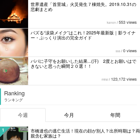
世界遺産「首里城」火災発生７棟焼失。2019.10.31の
悲劇まとめ
553 views
kanon
/
バズる“涙袋メイク”はこれ！2025年最新版｜影ライナ
ー・ぷっくり演出の完全ガイド
0 views
sss
/
パパに子守をお願いした結果...(汗) 2度とお願いはで
きないと思った瞬間２０選！！
123,172 views
mirai
/
Ranking
ランキング
今週
今月
年間
1
市橋達也の逃亡生活！現在の顔が別人？出所時期は？両
親含む家族は？