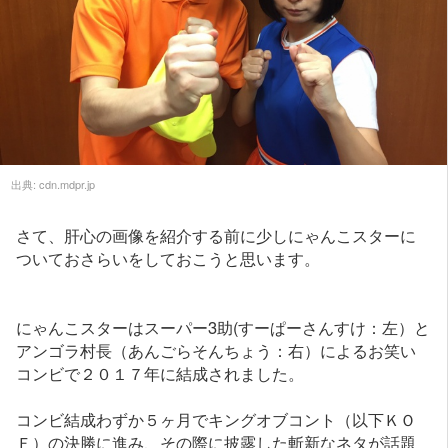
出典:
cdn.mdpr.jp
さて、肝心の画像を紹介する前に少しにゃんこスターに
ついておさらいをしておこうと思います。
にゃんこスターはスーパー3助(すーぱーさんすけ：左）と
アンゴラ村長（あんごらそんちょう：右）によるお笑い
コンビで２０１７年に結成されました。
コンビ結成わずか５ヶ月でキングオブコント（以下ＫＯ
Ｆ）の決勝に進み、その際に披露した斬新なネタが話題