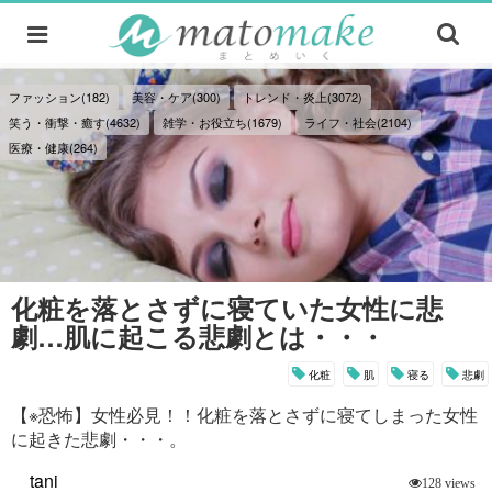
ファッション(182)
美容・ケア(300)
トレンド・炎上(3072)
笑う・衝撃・癒す(4632)
雑学・お役立ち(1679)
ライフ・社会(2104)
医療・健康(264)
化粧を落とさずに寝ていた女性に悲
劇…肌に起こる悲劇とは・・・
化粧
肌
寝る
悲劇
【※恐怖】女性必見！！化粧を落とさずに寝てしまった女性
に起きた悲劇・・・。
tani
128 views