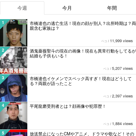
今週
今月
年間
1
市橋達也の逃亡生活！現在の顔が別人？出所時期は？両
親含む家族は？
11,999 views
ペコ
/
2
酒鬼薔薇聖斗の現在の画像！現在も異常行動をしてるが
結婚も子供もいる！
5,207 views
ペコ
/
3
市橋達也イケメンでスペック高すぎ！現在はどうして
る？両親が語ったこと
2,397 views
ペコ
/
4
平尾龍磨受刑者とは？顔画像や犯罪歴！
1,884 views
ペコ
/
5
放送禁止になったCMやアニメ、ドラマや歌など！その