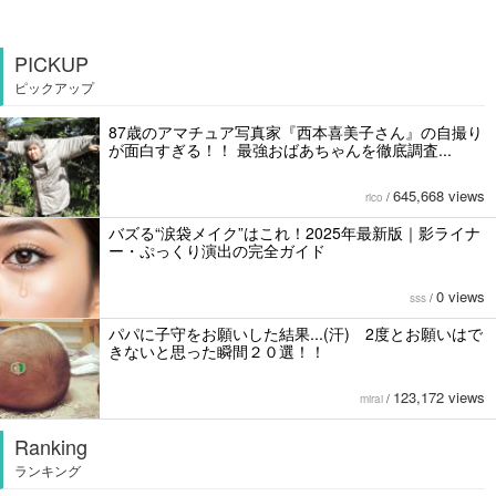
PICKUP
ピックアップ
87歳のアマチュア写真家『西本喜美子さん』の自撮り
が面白すぎる！！ 最強おばあちゃんを徹底調査...
645,668 views
rico
/
バズる“涙袋メイク”はこれ！2025年最新版｜影ライナ
ー・ぷっくり演出の完全ガイド
0 views
sss
/
パパに子守をお願いした結果...(汗) 2度とお願いはで
きないと思った瞬間２０選！！
123,172 views
mirai
/
Ranking
ランキング