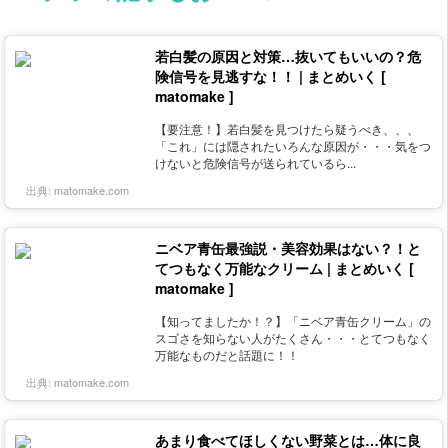
若白髪の原因と対策…抜いてもいいの？危
険信号を見逃すな！！ | まとめいく [
matomake ]
【要注意！】若白髪を見つけたら疑うべき、、、
「これ」には隠されたいろんな原因が・・・気をつ
けないと危険信号が送られているら...
出典:
matomake.com
ニベア青缶最強説・美容効果はない？！と
てつもなく万能なクリーム | まとめいく [
matomake ]
【知ってましたか！？】「ニベア青缶クリーム」の
スゴさを知らない人がたくさん・・・とてつもなく
万能なものだと話題に！！
出典:
matomake.com
あまり食べてほしくない野菜とは…体に良