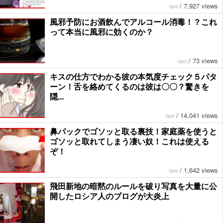
/
7,927 views
tani
風邪予防にお酒飲んでアルコール消毒！？これ
って本当に風邪に効くのか？
/
73 views
tani
キスの仕方でわかる彼の本気度チェック５パタ
ーン！舌を絡めてくるのは彼は〇〇？驚きを
隠...
/
14,041 views
tani
鼻パックでゴソッと取る裏技！家庭薬を使うと
ゴソッと取れてしまう凄い奴！これは使える
ぞ！
/
1,642 views
tani
飛田新地の暗黙のルールを破り写真を大量に公
開したロシア人のブログが大炎上