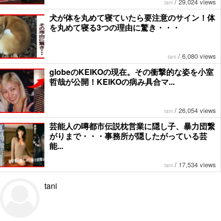
/
29,024 views
tani
犬が体を丸めて寝ていたら要注意のサイン！体
を丸めて寝る3つの理由に驚き・・・
/
6,080 views
tani
globeのKEIKOの現在。その衝撃的な姿を小室
哲哉が公開！KEIKOの病み具合マ...
/
26,054 views
tani
芸能人の噂都市伝説枕営業に隠し子、暴力団繋
がりまで・・・事務所が隠したがっている芸
能...
/
17,534 views
tani
tani