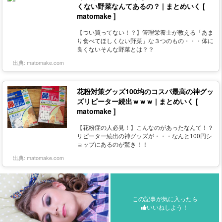
くない野菜なんてあるの？ | まとめいく [
matomake ]
【つい買ってない！？】管理栄養士が教える「あま
り食べてほしくない野菜」な３つのもの・・・体に
良くないそんな野菜とは？？
出典:
matomake.com
花粉対策グッズ100均のコスパ最高の神グッ
ズリピーター続出ｗｗｗ | まとめいく [
matomake ]
【花粉症の人必見！】こんなのがあったなんて！？
リピーター続出の神グッズが・・・なんと100円シ
ョップにあるのが驚き！！
出典:
matomake.com
この記事が気に入ったら
いいねしよう！