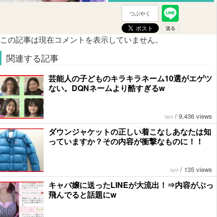
つぶやく
この記事は現在コメントを表示していません。
関連する記事
芸能人の子どものキラキラネーム10選がエゲツ
ない。DQNネームより酷すぎるw
/
9,436 views
tani
ダウンジャケットの正しい着こなしあなたは知
っていますか？その内容が衝撃なものに！！
/
135 views
tani
キャバ嬢に送ったLINEが大流出！⇒内容がぶっ
飛んでると話題にw