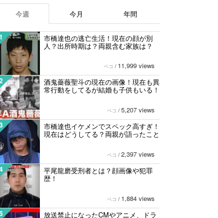
今週
今月
年間
1
市橋達也の逃亡生活！現在の顔が別
人？出所時期は？両親含む家族は？
11,999 views
ペコ
/
2
酒鬼薔薇聖斗の現在の画像！現在も異
常行動をしてるが結婚も子供もいる！
5,207 views
ペコ
/
3
市橋達也イケメンでスペック高すぎ！
現在はどうしてる？両親が語ったこと
2,397 views
ペコ
/
4
平尾龍磨受刑者とは？顔画像や犯罪
歴！
1,884 views
ペコ
/
5
放送禁止になったCMやアニメ、ドラ