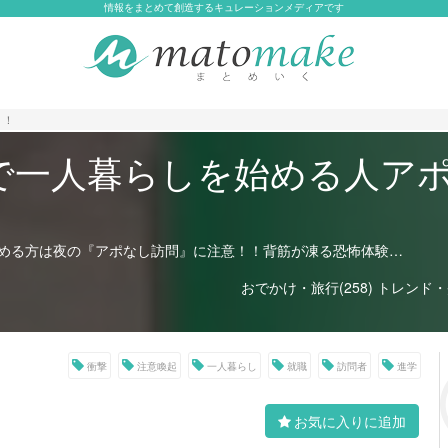
情報をまとめて創造するキュレーションメディアです
！！
で一人暮らしを始める人ア
める方は夜の『アポなし訪問』に注意！！背筋が凍る恐怖体験…
おでかけ・旅行(258)
トレンド・炎
衝撃
注意喚起
一人暮らし
就職
訪問者
進学
お気に入りに追加