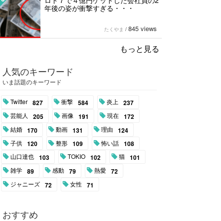
ロト７で４億円ゲットした会社員の2
年後の姿が衝撃すぎる・・・
845 views
たくやま
/
もっと見る
人気のキーワード
いま話題のキーワード
Twitter
衝撃
炎上
827
584
237
芸能人
画像
現在
205
191
172
結婚
動画
理由
170
131
124
子供
整形
怖い話
120
109
108
山口達也
TOKIO
猫
103
102
101
雑学
感動
熱愛
89
79
72
ジャニーズ
女性
72
71
おすすめ