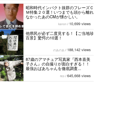
昭和時代インパクト抜群のフレーズＣ
Ｍ特集２０選！いつまでも頭から離れ
なかったあのCMが懐かしい。
10,699 views
kanon
/
他県民が必ず二度見する！【ご当地珍
百景】驚愕の10選！
188,142 views
のあのあ
/
87歳のアマチュア写真家『西本喜美
子さん』の自撮りが面白すぎる！！
最強おばあちゃんを徹底調査...
645,668 views
rico
/