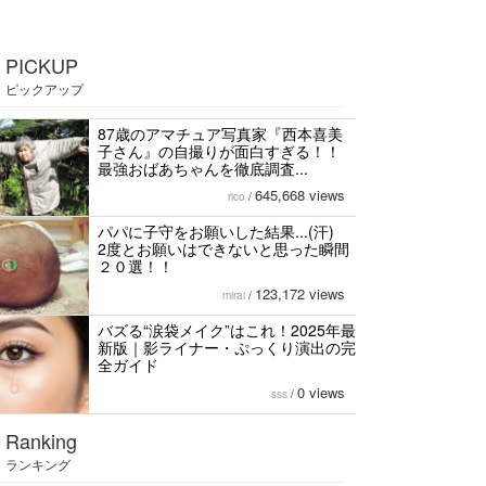
PICKUP
ピックアップ
87歳のアマチュア写真家『西本喜美
子さん』の自撮りが面白すぎる！！
最強おばあちゃんを徹底調査...
645,668 views
rico
/
パパに子守をお願いした結果...(汗)
2度とお願いはできないと思った瞬間
２０選！！
123,172 views
mirai
/
バズる“涙袋メイク”はこれ！2025年最
新版｜影ライナー・ぷっくり演出の完
全ガイド
0 views
sss
/
Ranking
ランキング