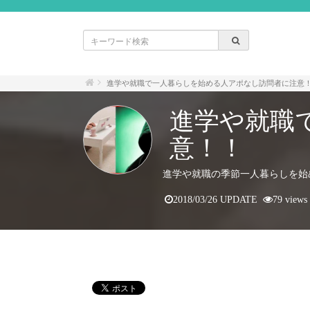
進学や就職で一人暮らしを始める人アポなし訪問者に注意
進学や就職
意！！
進学や就職の季節一人暮らしを始
2018/03/26 UPDATE
79 views