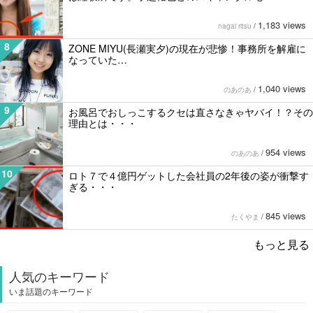
1,183 views
nagai ritsu
/
8
ZONE MIYU(長瀬実夕)の現在が悲惨！事務所を解雇に
なっていた…
1,040 views
のあのあ
/
9
お風呂でおしっこするクセは直さなきゃヤバイ！？その
理由とは・・・
954 views
のあのあ
/
10
ロト７で４億円ゲットした会社員の2年後の姿が衝撃す
ぎる・・・
845 views
たくやま
/
もっと見る
人気のキーワード
いま話題のキーワード