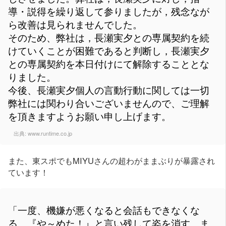
導・説得を繰り返して参りましたが，残念なが
ら改善は見られませんでした。
そのため、弊社は，長瀬実夕との専属契約を続
けていくことが困難であると判断し，長瀬実夕
との専属契約を本日付けにて解除することとな
りました。
今後、長瀬実夕個人の言動行動に関しては一切
弊社には関わり合いございませんので、ご理解
を頂きますようお願い申し上げます。
出典:
www.runtime.co.jp
また、東スポでもMIYUさんの超わがままぶりが暴露され
ています！
「一度、機嫌が悪くなると会話もできなくな
る。『や～めた！』と言い残して姿を消す、ま