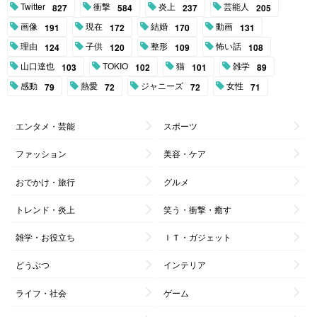
Twitter
衝撃
炎上
芸能人
827
584
237
205
画像
現在
結婚
動画
191
172
170
131
理由
子供
整形
怖い話
124
120
109
108
山口達也
TOKIO
猫
雑学
103
102
101
89
感動
熱愛
ジャニーズ
女性
79
72
72
71
エンタメ・芸能
スポーツ
ファッション
美容・ケア
おでかけ・旅行
グルメ
トレンド・炎上
笑う・衝撃・癒す
雑学・お役立ち
ＩＴ・ガジェット
どうぶつ
インテリア
ライフ・社会
ゲーム