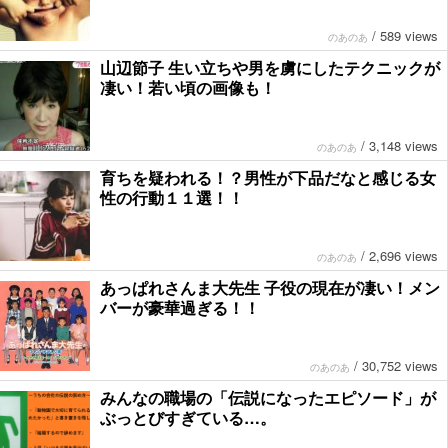
/
589 views
のあのあ
山辺節子 生い立ちや男を虜にしたテクニックが
凄い！若い頃の画像も！
/
3,148 views
のあのあ
育ちを疑われる！？男性が下品だなと感じる女
性の行動１１選！！
/
2,696 views
のあのあ
あっぱれさんま大先生 子役の現在が凄い！メン
バーが豪華過ぎる！！
/
30,752 views
のあのあ
みんなの職場の「伝説になったエピソード」が
ぶっとびすぎている…。