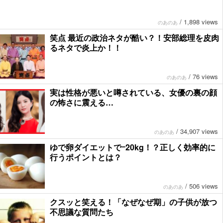
/
1,898 views
のあのあ
笑点 最近の政治ネタが酷い？！安部総理を皮肉
るネタで炎上か！！
/
76 views
のあのあ
実は性格が悪いと噂されている、女優の裏の顔
の怖さに震える…
/
34,907 views
のあのあ
ゆで卵ダイエットでｰ20kg！？正しく効率的に
行うポイントとは？
/
506 views
のあのあ
クスッと笑える！「なぜなぜ期」の子供が放つ
不思議な質問たち