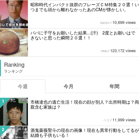
昭和時代インパクト抜群のフレーズＣＭ特集２０選！い
つまでも頭から離れなかったあのCMが懐かしい。
10,699 views
kanon
/
パパに子守をお願いした結果...(汗) 2度とお願いはで
きないと思った瞬間２０選！！
123,172 views
mirai
/
Ranking
ランキング
今週
今月
年間
1
市橋達也の逃亡生活！現在の顔が別人？出所時期は？両
親含む家族は？
11,999 views
ペコ
/
2
酒鬼薔薇聖斗の現在の画像！現在も異常行動をしてるが
結婚も子供もいる！