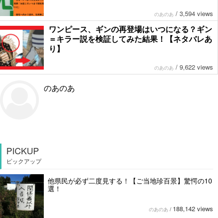
/
3,594 views
のあのあ
ワンピース、ギンの再登場はいつになる？ギン
＝キラー説を検証してみた結果！【ネタバレあ
り】
/
9,622 views
のあのあ
のあのあ
PICKUP
ピックアップ
他県民が必ず二度見する！【ご当地珍百景】驚愕の10
選！
188,142 views
のあのあ
/