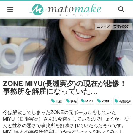
エンタメ・芸能(4536)
ZONE MIYU(長瀬実夕)の現在が悲惨！
事務所を解雇になっていた…
現在
解雇
MIYU
ZONE
長瀬実夕
今は解散してしまったZONEの元ボーカルをしていた
MIYU（長瀬実夕）さんは今何をしているのでしょうか。な
んと性格の悪さで事務所を解雇されていたんだそうです。
MIYUさんの事務所解雇理由や現在について調べてみまし