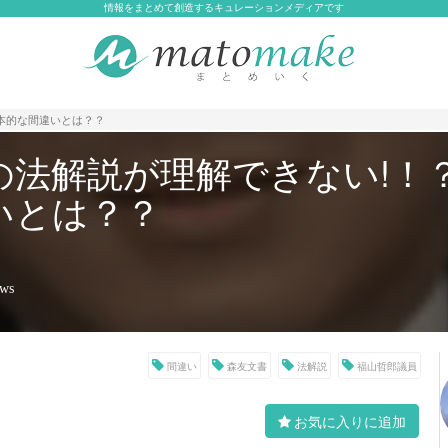
情報をまとめて創造するキュレーションメディアです
本的な間違いとは？？
の法解説が理解できない!！
いとは？？
ews
間違い
森友文書
法解説
福山哲郎議員
お気に入りに追加