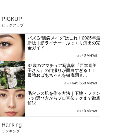
PICKUP
ピックアップ
バズる“涙袋メイク”はこれ！2025年最
新版｜影ライナー・ぷっくり演出の完
全ガイド
0 views
sss
/
87歳のアマチュア写真家『西本喜美
子さん』の自撮りが面白すぎる！！
最強おばあちゃんを徹底調査...
645,668 views
rico
/
毛穴レス肌を作る方法｜下地・ファン
デの選び方からプロ直伝テクまで徹底
解説
0 views
sss
/
Ranking
ランキング