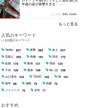
ロト７で４億円ゲットした会社員の2
年後の姿が衝撃すぎる・・・
845 views
たくやま
/
もっと見る
人気のキーワード
いま話題のキーワード
Twitter
衝撃
炎上
827
584
237
芸能人
画像
現在
205
191
172
結婚
動画
理由
170
131
124
子供
整形
怖い話
120
109
108
山口達也
TOKIO
猫
103
102
101
雑学
感動
熱愛
89
79
72
ジャニーズ
女性
72
71
おすすめ