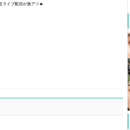
近ライブ配信が激アツ🔥