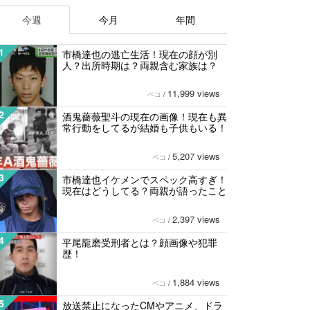
今週
今月
年間
1
市橋達也の逃亡生活！現在の顔が別
人？出所時期は？両親含む家族は？
11,999 views
ペコ
/
2
酒鬼薔薇聖斗の現在の画像！現在も異
常行動をしてるが結婚も子供もいる！
5,207 views
ペコ
/
3
市橋達也イケメンでスペック高すぎ！
現在はどうしてる？両親が語ったこと
2,397 views
ペコ
/
4
平尾龍磨受刑者とは？顔画像や犯罪
歴！
1,884 views
ペコ
/
5
放送禁止になったCMやアニメ、ドラ