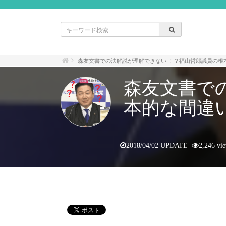
森友文書での法解説が理解できない!！？福山哲郎議員の根
森友文書で
本的な間違
2018/04/02 UPDATE
2,246 vi