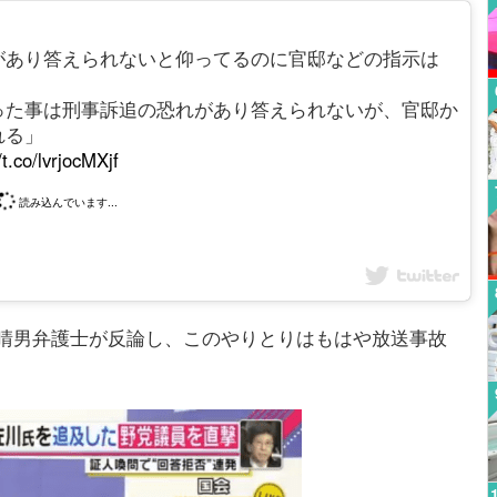
があり答えられないと仰ってるのに官邸などの指示は
った事は刑事訴追の恐れがあり答えられないが、官邸か
れる」
/t.co/lvrjocMXjf
読み込んでいます...
晴男弁護士が反論し、このやりとりはもはや放送事故