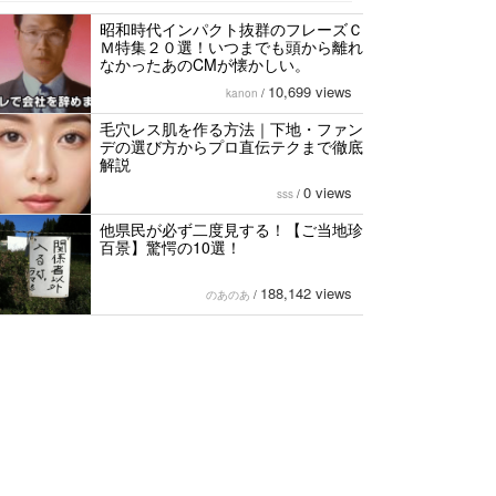
昭和時代インパクト抜群のフレーズＣ
Ｍ特集２０選！いつまでも頭から離れ
なかったあのCMが懐かしい。
10,699 views
kanon
/
毛穴レス肌を作る方法｜下地・ファン
デの選び方からプロ直伝テクまで徹底
解説
0 views
sss
/
他県民が必ず二度見する！【ご当地珍
百景】驚愕の10選！
188,142 views
のあのあ
/