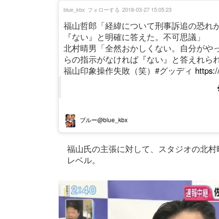
blue_kbx
フォローする
2018-03-27 15:05:23
福山哲郎「経緯について刑事訴追の恐れ
『ない』と明確に答えた。不可思議」
北村晴男「全然おかしくない。自分がや
らの指示がなければ『ない』と答えれら
福山印象操作失敗（笑）#グッディ
https:/
ブルー@blue_kbx
福山氏の主張に対して、スタジオの北村
レベル。