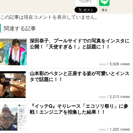
つぶやく
この記事は現在コメントを表示していません。
関連する記事
深田恭子、プールサイドでの写真をインスタに
公開！「天使すぎる！」と話題に！！
/
5,628 views
mass
山本彩のペタンと正座する姿が可愛いとインス
タで話題に！！
/
2,213 views
mass
『イッテQ』そりレース「エコソリ祭り」に参
戦！エンジニアを招集した結果！！
/
1,220 views
mass