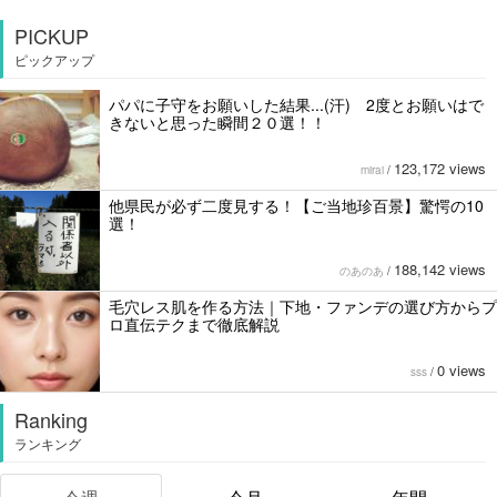
PICKUP
ピックアップ
パパに子守をお願いした結果...(汗) 2度とお願いはで
きないと思った瞬間２０選！！
123,172 views
mirai
/
他県民が必ず二度見する！【ご当地珍百景】驚愕の10
選！
188,142 views
のあのあ
/
毛穴レス肌を作る方法｜下地・ファンデの選び方からプ
ロ直伝テクまで徹底解説
0 views
sss
/
Ranking
ランキング