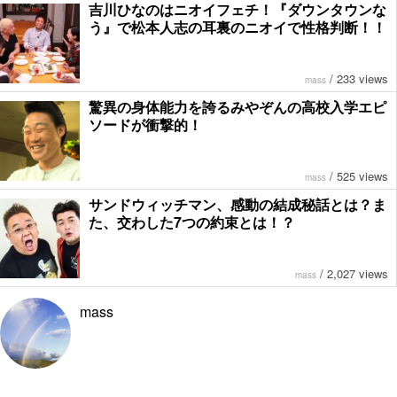
吉川ひなのはニオイフェチ！『ダウンタウンな
う』で松本人志の耳裏のニオイで性格判断！！
/
233 views
mass
驚異の身体能力を誇るみやぞんの高校入学エピ
ソードが衝撃的！
/
525 views
mass
サンドウィッチマン、感動の結成秘話とは？ま
た、交わした7つの約束とは！？
/
2,027 views
mass
mass