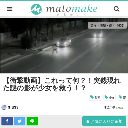
笑う・衝撃・癒す(4632)
【衝撃動画】これって何？！突然現れ
た謎の影が少女を救う！？
動画
少女
影
mass
2,479 views
お気に入りに追加