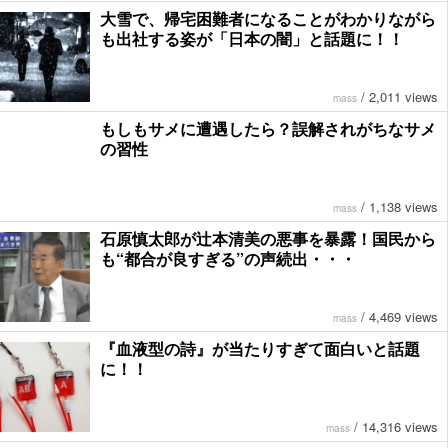
大雪で、帰宅困難者になることがわかりながら
も出社する姿が「日本の闇」と話題に！！
/
2,011 views
mass
もしもサメに遭遇したら？誤解されがちなサメ
の習性
/
1,138 views
mass
石原慎太郎が辻本清美の悪事を暴露！国民から
も“都合が良すぎる”の声続出・・・
/
4,469 views
mass
『血液型の詩』が当たりすぎて面白いと話題
に！！
/
14,316 views
mass