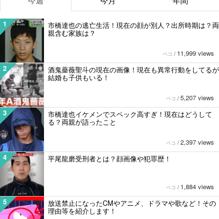
今週
今月
年間
1
市橋達也の逃亡生活！現在の顔が別人？出所時期は？両
親含む家族は？
11,999 views
ペコ
/
2
酒鬼薔薇聖斗の現在の画像！現在も異常行動をしてるが
結婚も子供もいる！
5,207 views
ペコ
/
3
市橋達也イケメンでスペック高すぎ！現在はどうして
る？両親が語ったこと
2,397 views
ペコ
/
4
平尾龍磨受刑者とは？顔画像や犯罪歴！
1,884 views
ペコ
/
5
放送禁止になったCMやアニメ、ドラマや歌など！その
理由等を紹介します！