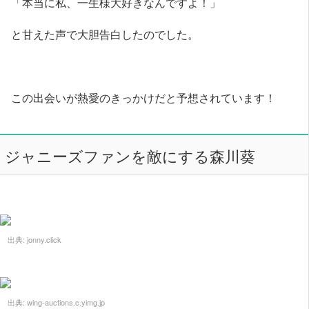
「本当に私、一生様大好きなんですよ！」
と甘えた声で大胆告白したのでした。
この出会いが熱愛のきっかけだと予想されています！
ジャニーズファンを敵にする森川葵
出典:
jonny.click
出典:
wing-auctions.c.yimg.jp