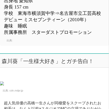
出身地 愛知県
身長 157 cm
学校 東海市横須賀中学⇒名古屋市立工芸高校
デビュー ミスセブンティーン（2010年）
趣味 睡眠
所属事務所 スターダストプロモーション
出典:
森川葵「一生様大好き」とガチ告白！
出典:
cdn.mdpr.jp
超人気俳優の高橋一生さんが同棲愛をスクープされたお
相手は、なんと以前aスタジオでMCの立場でありながら