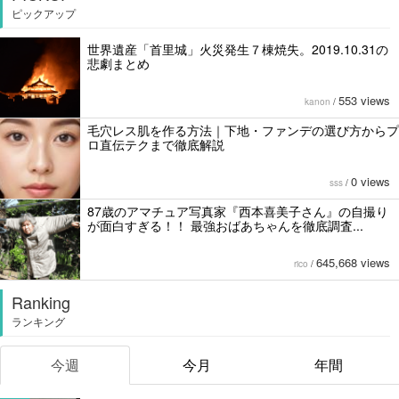
ピックアップ
世界遺産「首里城」火災発生７棟焼失。2019.10.31の
悲劇まとめ
553 views
kanon
/
毛穴レス肌を作る方法｜下地・ファンデの選び方からプ
ロ直伝テクまで徹底解説
0 views
sss
/
87歳のアマチュア写真家『西本喜美子さん』の自撮り
が面白すぎる！！ 最強おばあちゃんを徹底調査...
645,668 views
rico
/
Ranking
ランキング
今週
今月
年間