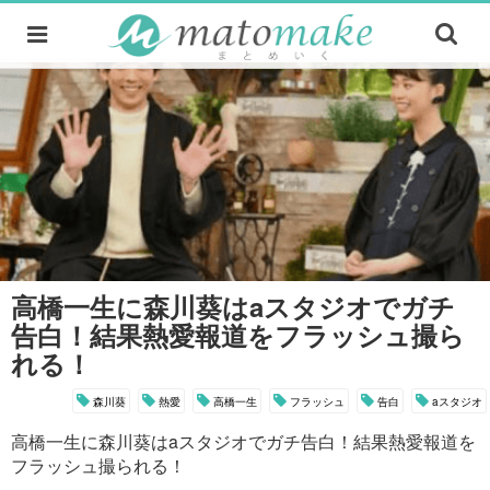
高橋一生に森川葵はaスタジオでガチ
告白！結果熱愛報道をフラッシュ撮ら
れる！
森川葵
熱愛
高橋一生
フラッシュ
告白
aスタジオ
高橋一生に森川葵はaスタジオでガチ告白！結果熱愛報道を
フラッシュ撮られる！