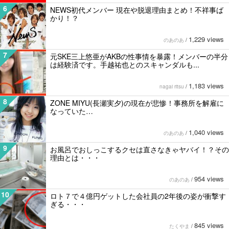
6
NEWS初代メンバー 現在や脱退理由まとめ！不祥事ば
かり！？
1,229 views
のあのあ
/
7
元SKE三上悠亜がAKBの性事情を暴露！メンバーの半分
は経験済です。手越祐也とのスキャンダルも...
1,183 views
nagai ritsu
/
8
ZONE MIYU(長瀬実夕)の現在が悲惨！事務所を解雇に
なっていた…
1,040 views
のあのあ
/
9
お風呂でおしっこするクセは直さなきゃヤバイ！？その
理由とは・・・
954 views
のあのあ
/
10
ロト７で４億円ゲットした会社員の2年後の姿が衝撃す
ぎる・・・
845 views
たくやま
/