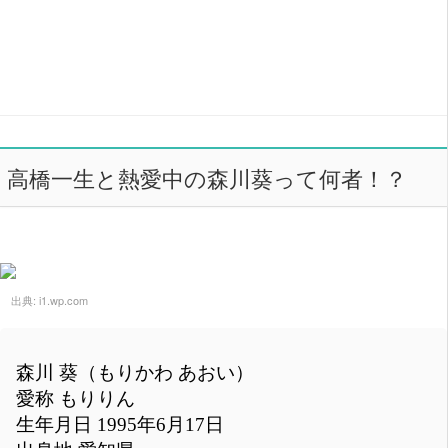
高橋一生と熱愛中の森川葵って何者！？
出典:
i1.wp.com
森川 葵（もりかわ あおい）
愛称 もりりん
生年月日 1995年6月17日