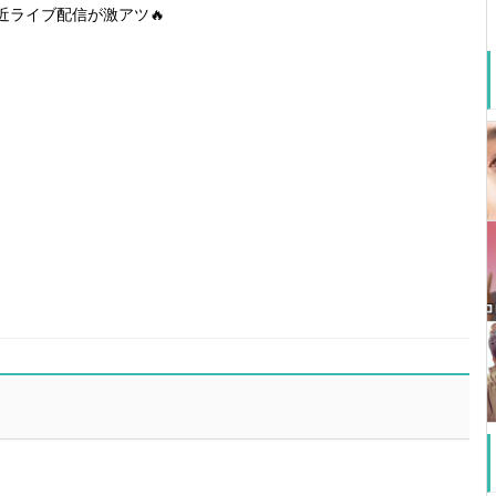
近ライブ配信が激アツ🔥