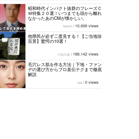
昭和時代インパクト抜群のフレーズＣ
Ｍ特集２０選！いつまでも頭から離れ
なかったあのCMが懐かしい。
10,699 views
kanon
/
他県民が必ず二度見する！【ご当地珍
百景】驚愕の10選！
188,142 views
のあのあ
/
毛穴レス肌を作る方法｜下地・ファン
デの選び方からプロ直伝テクまで徹底
解説
0 views
sss
/