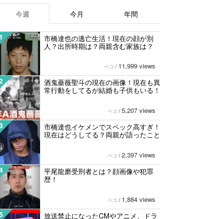
今週
今月
年間
1
市橋達也の逃亡生活！現在の顔が別
人？出所時期は？両親含む家族は？
11,999 views
ペコ
/
2
酒鬼薔薇聖斗の現在の画像！現在も異
常行動をしてるが結婚も子供もいる！
5,207 views
ペコ
/
3
市橋達也イケメンでスペック高すぎ！
現在はどうしてる？両親が語ったこと
2,397 views
ペコ
/
4
平尾龍磨受刑者とは？顔画像や犯罪
歴！
1,884 views
ペコ
/
5
放送禁止になったCMやアニメ、ドラ