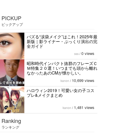
PICKUP
ピックアップ
バズる“涙袋メイク”はこれ！2025年最
新版｜影ライナー・ぷっくり演出の完
全ガイド
0 views
sss
/
昭和時代インパクト抜群のフレーズＣ
Ｍ特集２０選！いつまでも頭から離れ
なかったあのCMが懐かしい。
10,699 views
kanon
/
ハロウィン2019！可愛い女の子コス
プレ&メイクまとめ
1,481 views
kanon
/
Ranking
ランキング