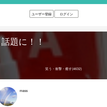
ユーザー登録
ログイン
と話題に！！
笑う・衝撃・癒す(4632)
mass