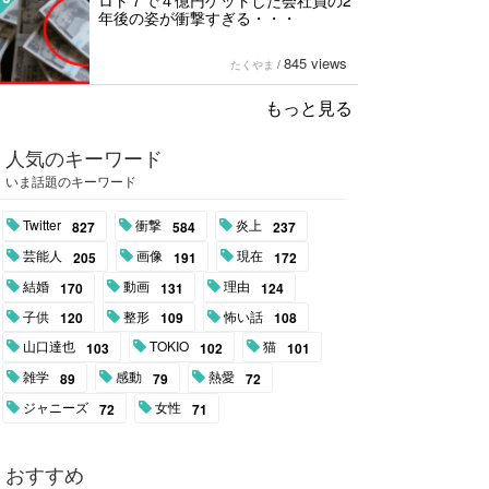
ロト７で４億円ゲットした会社員の2
年後の姿が衝撃すぎる・・・
845 views
たくやま
/
もっと見る
人気のキーワード
いま話題のキーワード
Twitter
衝撃
炎上
827
584
237
芸能人
画像
現在
205
191
172
結婚
動画
理由
170
131
124
子供
整形
怖い話
120
109
108
山口達也
TOKIO
猫
103
102
101
雑学
感動
熱愛
89
79
72
ジャニーズ
女性
72
71
おすすめ