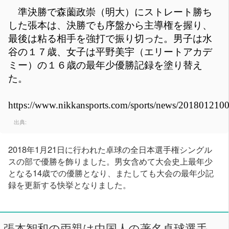
準決勝で森薗政崇（明大）にストレート勝ち
した張本は、決勝でも序盤から主導権を握り、
最後は粘る相手を強打で振り切った。男子は水
谷の１７歳、女子は平野美宇（エリートアカデ
ミー）の１６歳の最年少優勝記録を塗り替え
た。
https://www.nikkansports.com/sports/news/201801210
出典:
2018年1月21日に行われた卓球の全日本選手権シングル
スの部で優勝を飾りました。男女含めて大会史上最年少
となる14歳での優勝となり、またしても大会の最年少記
録を更新する快挙となりました。
張本智和の両親は中国人の著名卓球選手