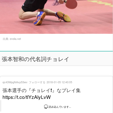
出典:
endia.net
張本智和の代名詞チョレイ
qc43WpgNAxp53wv
フォローする
2018-01-05 12:40:05
張本選手の『チョレイ❗』なプレイ集
https://t.co/tlYzAlyLvW
読み込んでいます...