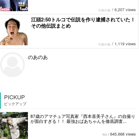
/
6,207 views
のあのあ
江頭2:50トルコで伝説を作り逮捕されていた！
その他伝説まとめ
/
1,119 views
のあのあ
のあのあ
PICKUP
ピックアップ
87歳のアマチュア写真家『西本喜美子さん』の自撮り
が面白すぎる！！ 最強おばあちゃんを徹底調査...
645,668 views
rico
/