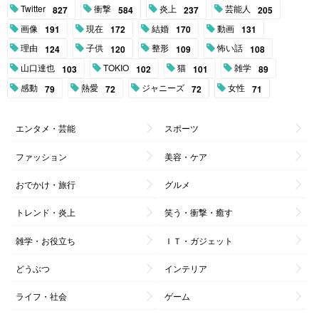
Twitter
衝撃
炎上
芸能人
827
584
237
205
画像
現在
結婚
動画
191
172
170
131
理由
子供
整形
怖い話
124
120
109
108
山口達也
TOKIO
猫
雑学
103
102
101
89
感動
熱愛
ジャニーズ
女性
79
72
72
71
エンタメ・芸能
スポーツ
ファッション
美容・ケア
おでかけ・旅行
グルメ
トレンド・炎上
笑う・衝撃・癒す
雑学・お役立ち
ＩＴ・ガジェット
どうぶつ
インテリア
ライフ・社会
ゲーム