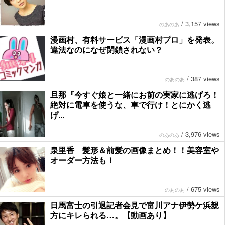
/
3,157 views
のあのあ
漫画村、有料サービス「漫画村プロ」を発表。
違法なのになぜ閉鎖されない？
/
387 views
のあのあ
旦那『今すぐ娘と一緒にお前の実家に逃げろ！
絶対に電車を使うな、車で行け！とにかく逃
げ...
/
3,976 views
のあのあ
泉里香 髪形＆前髪の画像まとめ！！美容室や
オーダー方法も！
/
675 views
のあのあ
日馬富士の引退記者会見で富川アナ伊勢ケ浜親
方にキレられる…。【動画あり】