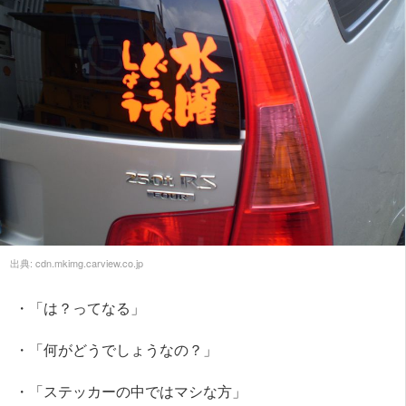
出典:
cdn.mkimg.carview.co.jp
・「は？ってなる」
・「何がどうでしょうなの？」
・「ステッカーの中ではマシな方」