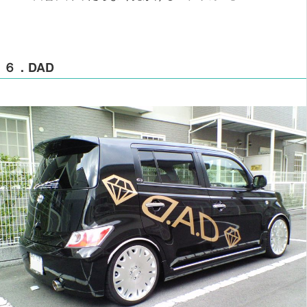
６．DAD