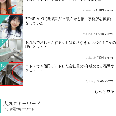
1,183 views
nagai ritsu
/
8
ZONE MIYU(長瀬実夕)の現在が悲惨！事務所を解雇に
なっていた…
1,040 views
のあのあ
/
9
お風呂でおしっこするクセは直さなきゃヤバイ！？その
理由とは・・・
954 views
のあのあ
/
10
ロト７で４億円ゲットした会社員の2年後の姿が衝撃す
ぎる・・・
845 views
たくやま
/
もっと見る
人気のキーワード
いま話題のキーワード