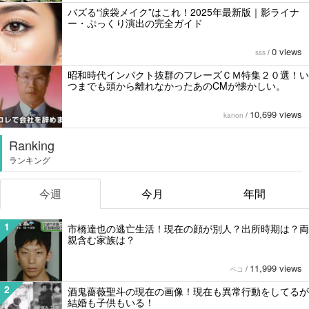
バズる“涙袋メイク”はこれ！2025年最新版｜影ライナ
ー・ぷっくり演出の完全ガイド
0 views
sss
/
昭和時代インパクト抜群のフレーズＣＭ特集２０選！い
つまでも頭から離れなかったあのCMが懐かしい。
10,699 views
kanon
/
Ranking
ランキング
今週
今月
年間
1
市橋達也の逃亡生活！現在の顔が別人？出所時期は？両
親含む家族は？
11,999 views
ペコ
/
2
酒鬼薔薇聖斗の現在の画像！現在も異常行動をしてるが
結婚も子供もいる！