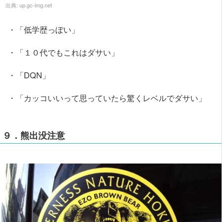
出典:
up.gc-img.net
・「低学歴っぽい」
・「１０代でもこれはダサい」
・「DQN」
・「カッコいいって思っていたら驚くレベルでダサい」
９．熊出没注意