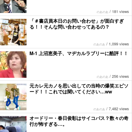
/
181 views
のあのあ
「＃書店員本日のお問い合わせ」が面白すぎ
る！！そんな問い合わせってあるの？
/
1,099 views
のあのあ
M-1 上沼恵美子、マヂカルラブリーに酷評！！
/
256 views
のあのあ
元カレ元カノを思い出しての当時の爆笑エピソ
ード！！これでは聞いてください…ww
/
7,482 views
のあのあ
オードリー・春日俊彰はサイコパス？数々の奇
行が怖すぎる…。