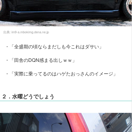
出典:
im9-a.mbokimg.dena.ne.jp
・「全盛期の頃ならまだしも今これはダサい」
・「田舎のDQN感まる出しｗｗ」
・「実際に乗ってるのはハゲたおっさんのイメージ」
２．水曜どうでしょう