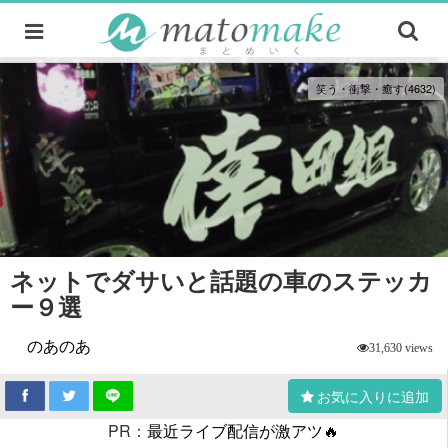
笑う・衝撃・癒す(4632)
ネットでダサいと話題の車のステッカ
ー９選
のあのあ
31,630 views
お気に入りに追加
PR：
最近ライブ配信が激アツ🔥