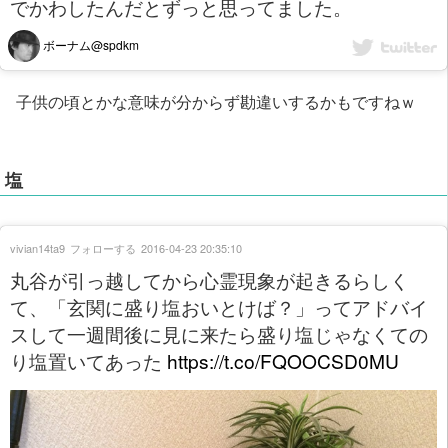
でかわしたんだとずっと思ってました。
ボーナム@spdkm
子供の頃とかな意味が分からず勘違いするかもですねｗ
塩
vivian14ta9
フォローする
2016-04-23 20:35:10
丸谷が引っ越してから心霊現象が起きるらしく
て、「玄関に盛り塩おいとけば？」ってアドバイ
スして一週間後に見に来たら盛り塩じゃなくての
り塩置いてあった
https://t.co/FQOOCSD0MU