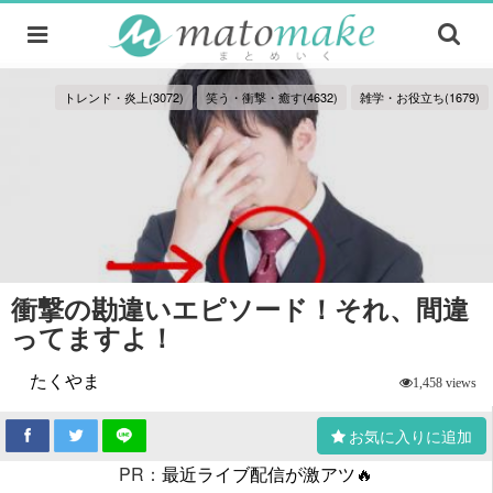
トレンド・炎上(3072)
笑う・衝撃・癒す(4632)
雑学・お役立ち(1679)
衝撃の勘違いエピソード！それ、間違
ってますよ！
たくやま
1,458 views
お気に入りに追加
PR：
最近ライブ配信が激アツ🔥