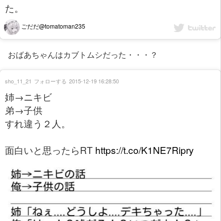
た。
ごだだ@tomatoman235
おばあちゃんはカブトムシだった・・・？
sho_11_21
フォローする
2015-12-19 16:28:50
姉→ニキビ
弟→子供
すれ違う２人。
面白いと思ったらRT
https://t.co/K1NE7Ripry