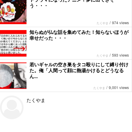
う・・・
/
974 views
たくやま
知らぬが仏な話を集めてみた！知らないほうが
幸せだった・・・
/
593 views
たくやま
若いギャルの空き巣をタコ殴りにして縛り付け
た。俺「人間って顔に熱湯かけるとどうなる
ん...
/
9,001 views
たくやま
たくやま