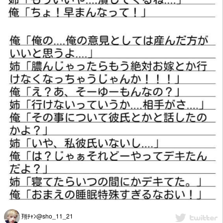
翔ﾁｬﾝ@sho_11_21