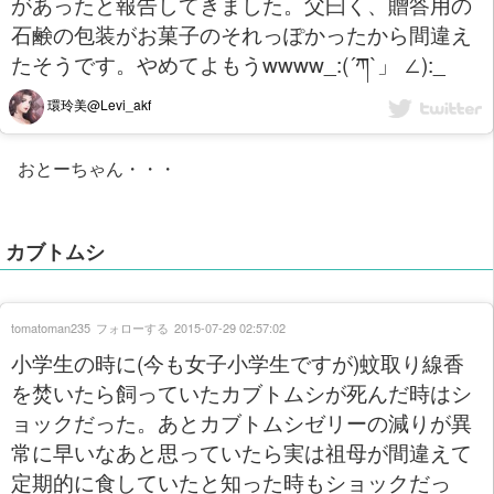
があったと報告してきました。父曰く、贈答用の
石鹸の包装がお菓子のそれっぽかったから間違え
たそうです。やめてよもうwwww_:(´ཀ`」 ∠):_
環玲美@Levi_akf
おとーちゃん・・・
カブトムシ
tomatoman235
フォローする
2015-07-29 02:57:02
小学生の時に(今も女子小学生ですが)蚊取り線香
を焚いたら飼っていたカブトムシが死んだ時はシ
ョックだった。あとカブトムシゼリーの減りが異
常に早いなあと思っていたら実は祖母が間違えて
定期的に食していたと知った時もショックだっ