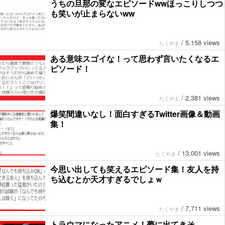
うちの旦那の変なエピソードwwほっこりしつつ
も笑いが止まらないww
/
5,158 views
たくやま
ある意味スゴイな！って思わず言いたくなるエ
ピソード！
/
2,381 views
たくやま
爆笑間違いなし！面白すぎるTwitter画像＆動画
集！
/
13,001 views
たくやま
今思い出しても笑えるエピソード集！友人を持
ち込むとか天才すぎるでしょｗ
/
7,711 views
たくやま
トラウマになったアニメ！夢に出てきそ