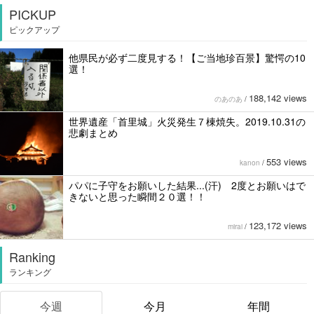
PICKUP
ピックアップ
他県民が必ず二度見する！【ご当地珍百景】驚愕の10
選！
188,142 views
のあのあ
/
世界遺産「首里城」火災発生７棟焼失。2019.10.31の
悲劇まとめ
553 views
kanon
/
パパに子守をお願いした結果...(汗) 2度とお願いはで
きないと思った瞬間２０選！！
123,172 views
mirai
/
Ranking
ランキング
今週
今月
年間