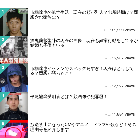
1
市橋達也の逃亡生活！現在の顔が別人？出所時期は？両
親含む家族は？
11,999 views
ペコ
/
2
酒鬼薔薇聖斗の現在の画像！現在も異常行動をしてるが
結婚も子供もいる！
5,207 views
ペコ
/
3
市橋達也イケメンでスペック高すぎ！現在はどうして
る？両親が語ったこと
2,397 views
ペコ
/
4
平尾龍磨受刑者とは？顔画像や犯罪歴！
1,884 views
ペコ
/
5
放送禁止になったCMやアニメ、ドラマや歌など！その
理由等を紹介します！