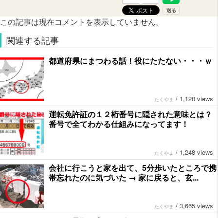
この記事は現在コメントを表示していません。
関連する記事
都道府県にまつわる話！役にたたない・・・ｗ
/
1,120 views
たくやま
運転免許証の１２桁番号に隠された意味とは？
番号で全てわかる仕組みになってます！
/
1,248 views
たくやま
会社に行こうと家を出て、5分歩いたところで携
帯忘れたのに気づいた → 家に戻ると、玄...
/
3,665 views
たくやま