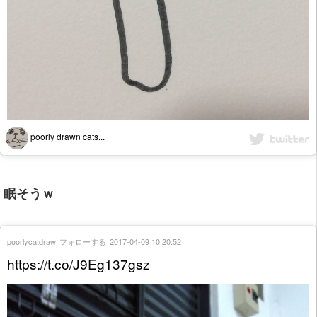
poorly drawn cats...
眠そうｗ
poorlycatdraw
フォローする
2017-04-09 10:20:52
https://t.co/J9Eg137gsz