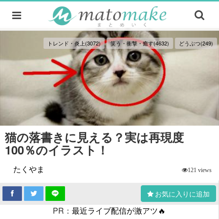
トレンド・炎上(3072)
笑う・衝撃・癒す(4632)
どうぶつ(249)
猫の落書きに見える？実は再現度
100％のイラスト！
たくやま
121 views
お気に入りに追加
PR：
最近ライブ配信が激アツ🔥