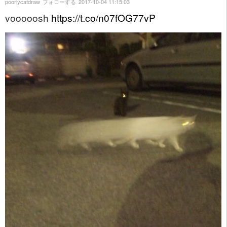
poorlycatdraw
フォローする
2017-10-04 11:15:03
vooooosh
https://t.co/n07fOG77vP