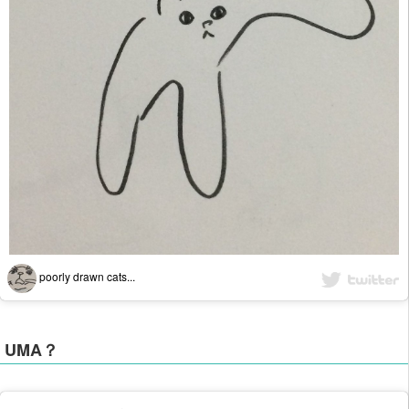
poorly drawn cats...
UMA？