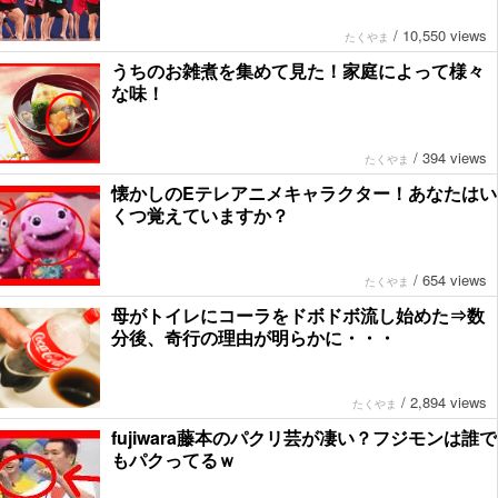
/
10,550 views
たくやま
うちのお雑煮を集めて見た！家庭によって様々
な味！
/
394 views
たくやま
懐かしのEテレアニメキャラクター！あなたはい
くつ覚えていますか？
/
654 views
たくやま
母がトイレにコーラをドボドボ流し始めた⇒数
分後、奇行の理由が明らかに・・・
/
2,894 views
たくやま
fujiwara藤本のパクリ芸が凄い？フジモンは誰で
もパクってるｗ