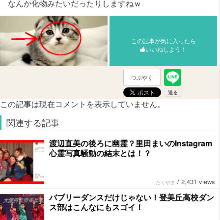
なんか化物みたいだったりしますねｗ
この記事が気に入ったら
いいねしよう！
つぶやく
この記事は現在コメントを表示していません。
関連する記事
渡辺直美の後ろに幽霊？里田まいのInstagram
心霊写真騒動の結末とは！？
/
2,431 views
たくやま
バブリーダンスだけじゃない！登美丘高校ダン
ス部はこんなにもスゴイ！