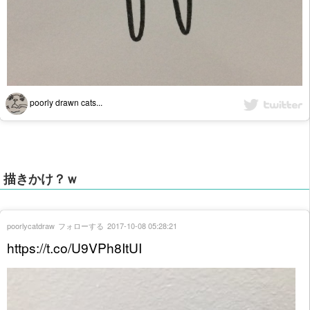
poorly drawn cats...
描きかけ？ｗ
poorlycatdraw
フォローする
2017-10-08 05:28:21
https://t.co/U9VPh8ItUI