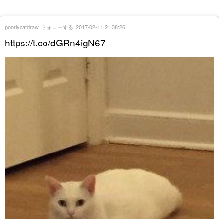
poorlycatdraw
フォローする
2017-02-11 21:38:26
https://t.co/dGRn4igN67