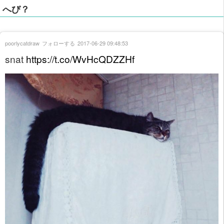
へび？
poorlycatdraw
フォローする
2017-06-29 09:48:53
snat
https://t.co/WvHcQDZZHf