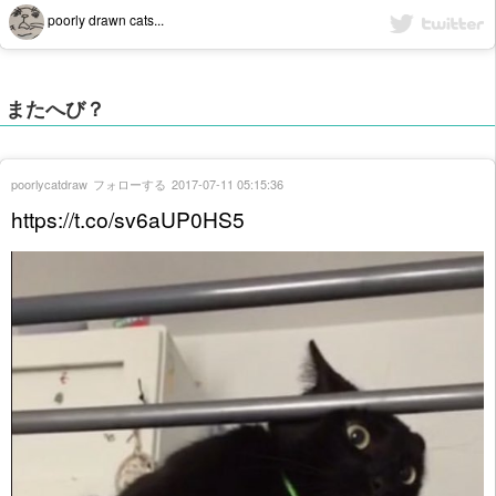
poorly drawn cats...
またへび？
poorlycatdraw
フォローする
2017-07-11 05:15:36
https://t.co/sv6aUP0HS5