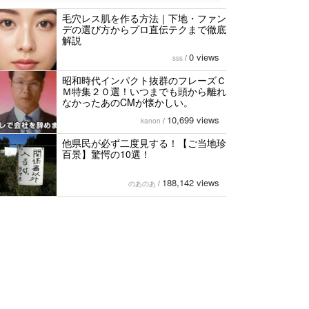
毛穴レス肌を作る方法｜下地・ファン
デの選び方からプロ直伝テクまで徹底
解説
0 views
sss
/
昭和時代インパクト抜群のフレーズＣ
Ｍ特集２０選！いつまでも頭から離れ
なかったあのCMが懐かしい。
10,699 views
kanon
/
他県民が必ず二度見する！【ご当地珍
百景】驚愕の10選！
188,142 views
のあのあ
/