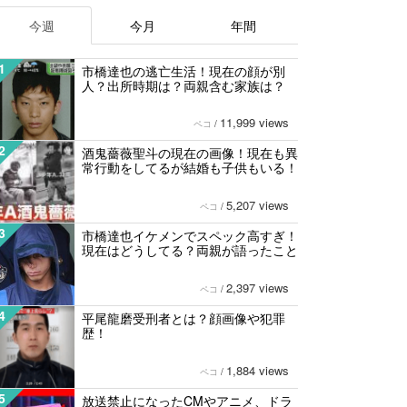
今週
今月
年間
1
市橋達也の逃亡生活！現在の顔が別
人？出所時期は？両親含む家族は？
11,999 views
ペコ
/
2
酒鬼薔薇聖斗の現在の画像！現在も異
常行動をしてるが結婚も子供もいる！
5,207 views
ペコ
/
3
市橋達也イケメンでスペック高すぎ！
現在はどうしてる？両親が語ったこと
2,397 views
ペコ
/
4
平尾龍磨受刑者とは？顔画像や犯罪
歴！
1,884 views
ペコ
/
5
放送禁止になったCMやアニメ、ドラ