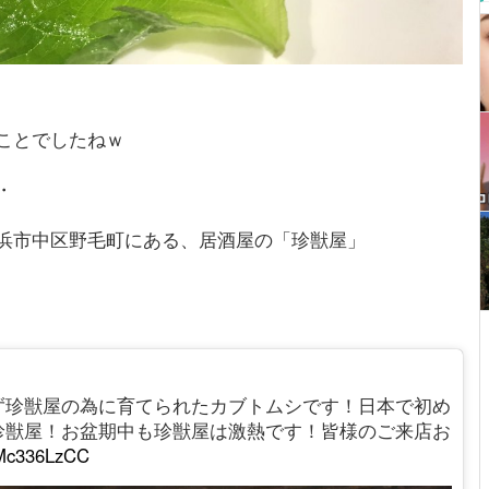
ことでしたねｗ
・
浜市中区野毛町にある、居酒屋の「珍獣屋」
ず珍獣屋の為に育てられたカブトムシです！日本で初め
珍獣屋！お盆期中も珍獣屋は激熱です！皆様のご来店お
/0Mc336LzCC