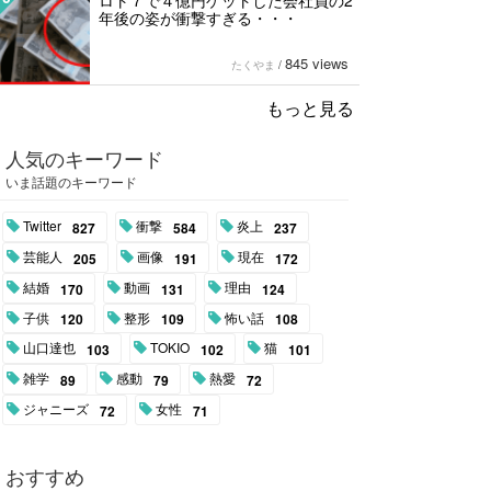
ロト７で４億円ゲットした会社員の2
年後の姿が衝撃すぎる・・・
845 views
たくやま
/
もっと見る
人気のキーワード
いま話題のキーワード
Twitter
衝撃
炎上
827
584
237
芸能人
画像
現在
205
191
172
結婚
動画
理由
170
131
124
子供
整形
怖い話
120
109
108
山口達也
TOKIO
猫
103
102
101
雑学
感動
熱愛
89
79
72
ジャニーズ
女性
72
71
おすすめ