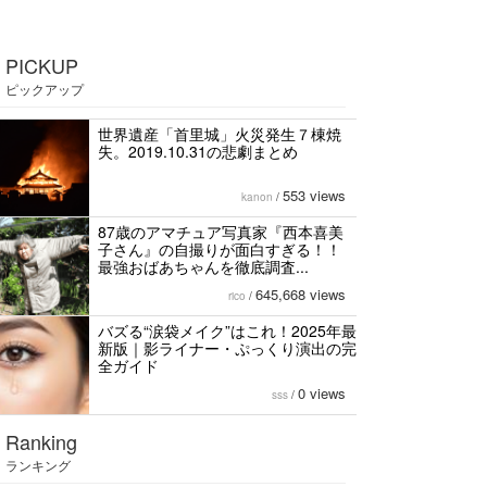
PICKUP
ピックアップ
世界遺産「首里城」火災発生７棟焼
失。2019.10.31の悲劇まとめ
553 views
kanon
/
87歳のアマチュア写真家『西本喜美
子さん』の自撮りが面白すぎる！！
最強おばあちゃんを徹底調査...
645,668 views
rico
/
バズる“涙袋メイク”はこれ！2025年最
新版｜影ライナー・ぷっくり演出の完
全ガイド
0 views
sss
/
Ranking
ランキング