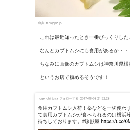
出典:
tr.twipple.jp
これは最近知ったとき一番びっくりした
なんとカブトムシにも食用があるか・・
ちなみに画像のカブトムシは神奈川県横
というお店で頼めるそうです！
noge_chinjuya
フォローする
2017-08-09 21:32:29
食用カブトムシ入荷！薬などを一切使わ
て食用カブトムシが食べられるのは横浜
待ちしております。#珍獣屋
https://t.co